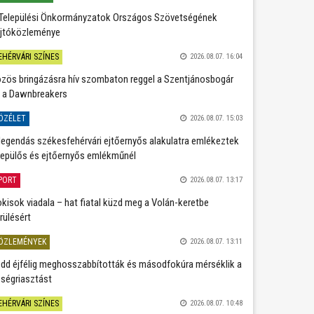
Települési Önkormányzatok Országos Szövetségének
jtóközleménye
EHÉRVÁRI SZÍNES
2026.08.07. 16:04
zös bringázásra hív szombaton reggel a Szentjánosbogár
 a Dawnbreakers
ÖZÉLET
2026.08.07. 15:03
legendás székesfehérvári ejtőernyős alakulatra emlékeztek
repülős és ejtőernyős emlékműnél
PORT
2026.08.07. 13:17
kisok viadala – hat fiatal küzd meg a Volán-keretbe
rülésért
ÖZLEMÉNYEK
2026.08.07. 13:11
dd éjfélig meghosszabbították és másodfokúra mérséklik a
ségriasztást
EHÉRVÁRI SZÍNES
2026.08.07. 10:48