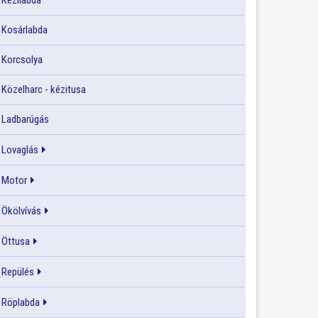
Kézilabda
Kosárlabda
Korcsolya
Közelharc - kézitusa
Ladbarúgás
Lovaglás
Motor
Ökölvívás
Öttusa
Repülés
Röplabda