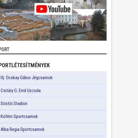
PORT
PORTLÉTESÍTMÉNYEK
Ifj. Ocskay Gábor Jégcsarnok
Csitáry G. Emil Uszoda
Sóstói Stadion
Köfém Sportcsarnok
Alba Regia Sportcsarnok