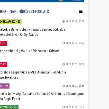
ÍREK
- NAPI HÍRÖSSZEFOGLALÓ
EHÉRVÁRI SZÍNES
2026.08.08. 23:35
rályok a Belvárosban - hamarosan kezdődnek a
ékesfehérvári Királyi Napok
PORT
2026.08.08. 23:00
lenc emberrel győzött a Videoton a Sóstón
PORT
2026.08.08. 07:07
zilabda szuperkupa a MET Arénában - elindult a
gyértékesítés
ULTÚRA
2026.08.07. 21:58
nél a tér! – végzős diákok koncertjével indult a háromnapos
ba Regia Feszt
AGYARORSZÁG
2026.08.07. 16:37