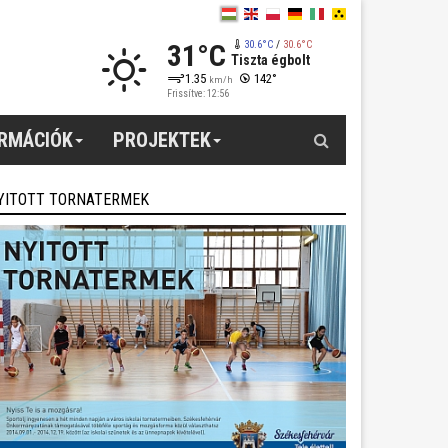
31°C
30.6°C
/
30.6°C
Tiszta égbolt
1.35
142°
km/h
Frissítve: 12:56
Keresés
ORMÁCIÓK
PROJEKTEK
YITOTT TORNATERMEK