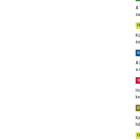
A 
sa
F
Kö
és
K
A 
a 
S
Ho
ke
K
Ke
hő
F