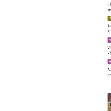
Sa
vé
K
A 
Ki
K
Va
Va
K
Au
sz