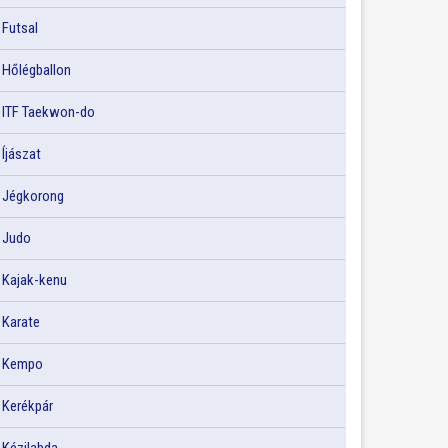
Futsal
Hőlégballon
ITF Taekwon-do
Íjászat
Jégkorong
Judo
Kajak-kenu
Karate
Kempo
Kerékpár