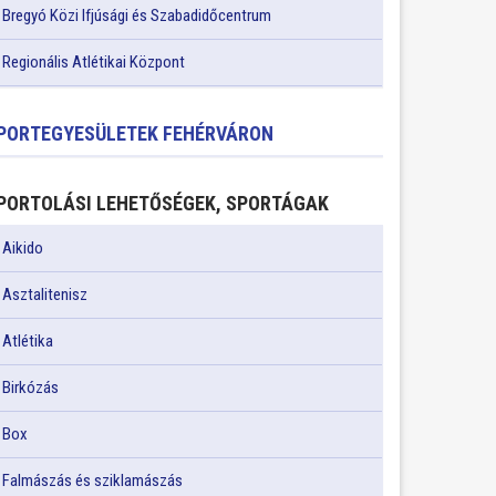
Bregyó Közi Ifjúsági és Szabadidőcentrum
Regionális Atlétikai Központ
PORTEGYESÜLETEK FEHÉRVÁRON
PORTOLÁSI LEHETŐSÉGEK, SPORTÁGAK
Aikido
Asztalitenisz
Atlétika
Birkózás
Box
Falmászás és sziklamászás