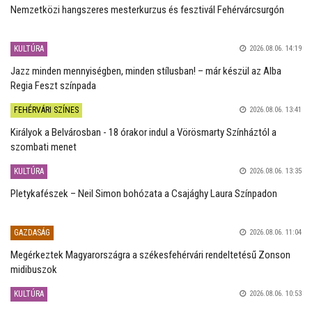
Nemzetközi hangszeres mesterkurzus és fesztivál Fehérvárcsurgón
KULTÚRA
2026.08.06. 14:19
Jazz minden mennyiségben, minden stílusban! – már készül az Alba
Regia Feszt színpada
FEHÉRVÁRI SZÍNES
2026.08.06. 13:41
Királyok a Belvárosban - 18 órakor indul a Vörösmarty Színháztól a
szombati menet
KULTÚRA
2026.08.06. 13:35
Pletykafészek – Neil Simon bohózata a Csajághy Laura Színpadon
GAZDASÁG
2026.08.06. 11:04
Megérkeztek Magyarországra a székesfehérvári rendeltetésű Zonson
midibuszok
KULTÚRA
2026.08.06. 10:53