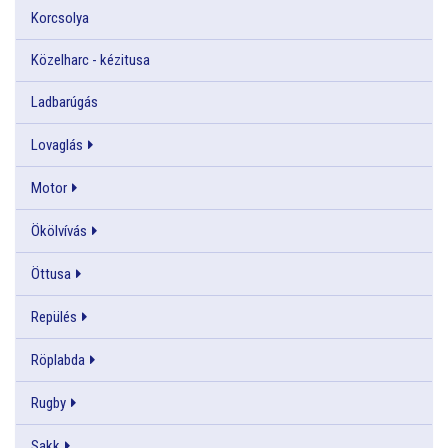
Korcsolya
Közelharc - kézitusa
Ladbarúgás
Lovaglás
Motor
Ökölvívás
Öttusa
Repülés
Röplabda
Rugby
Sakk