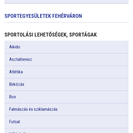
SPORTEGYESÜLETEK FEHÉRVÁRON
SPORTOLÁSI LEHETŐSÉGEK, SPORTÁGAK
Aikido
Asztalitenisz
Atlétika
Birkózás
Box
Falmászás és sziklamászás
Futsal