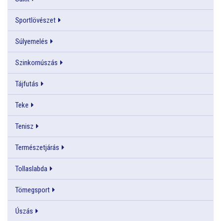
Sportlövészet
Súlyemelés
Szinkornúszás
Tájfutás
Teke
Tenisz
Természetjárás
Tollaslabda
Tömegsport
Úszás