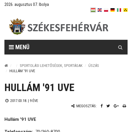
2026. augusztus 07. Ibolya
Keresés
MENÜ
SPORTOLÁSI LEHETŐSÉGEK, SPORTÁGAK
ÚSZÁS
HULLÁM '91 UVE
HULLÁM '91 UVE
2017.03.18. |
9 ÉVE
MEGOSZTÁS:
Hullám '91 UVE
Telefonszám:
70/360-8700