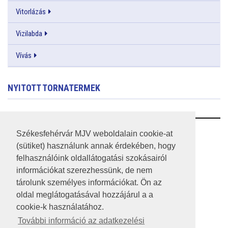
Vitorlázás
Vizilabda
Vívás
NYITOTT TORNATERMEK
RSS
Székesfehérvár MJV weboldalain cookie-at
(sütiket) használunk annak érdekében, hogy
A HONLAP 2017.03.31-I ÁLLAPOTA
felhasználóink oldallátogatási szokásairól
információkat szerezhessünk, de nem
JOGI NYILATKOZAT
tárolunk személyes információkat. Ön az
IMPRESSZUM
oldal meglátogatásával hozzájárul a a
cookie-k használatához.
MÉDIAAJÁNLAT
További információ az adatkezelési