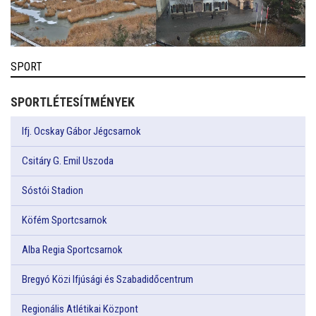
SPORT
SPORTLÉTESÍTMÉNYEK
Ifj. Ocskay Gábor Jégcsarnok
Csitáry G. Emil Uszoda
Sóstói Stadion
Köfém Sportcsarnok
Alba Regia Sportcsarnok
Bregyó Közi Ifjúsági és Szabadidőcentrum
Regionális Atlétikai Központ