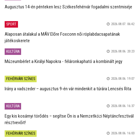
Augusztus 14-én pénteken lesz Székesfehérvár fogadalmi szentmiséje
SPORT
2026.08.07. 06:42
Alaposan átalakul a MÁV Előre Foxconn női röplabdacsapatának
játékoskerete
KULTÚRA
2026.08.06. 20:23
Múzeumbérlet a Királyi Napokra - féláronkapható a kombinált jegy
FEHÉRVÁRI SZÍNES
2026.08.06. 19:07
Irány a vadszeder – augusztus 9-én vár mindenkit a túrára Lencsés Rita
KULTÚRA
2026.08.06. 16:37
Egy kis kosárnyi törődés – segítse Ön is a Nemzetközi Néptáncfesztivál
résztvevőit!
FEHÉRVÁRI SZÍNES
2026.08.06. 16:03