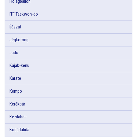
Hőlégballon
ITF Taekwon-do
Íjászat
Jégkorong
Judo
Kajak-kenu
Karate
Kempo
Kerékpár
Kézilabda
Kosárlabda