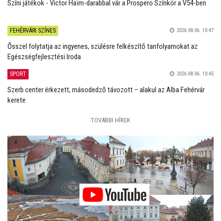
Színi játékok - Victor Haïm-darabbal vár a Prospero Színkör a V54-ben
FEHÉRVÁRI SZÍNES
2026.08.06. 10:47
Ősszel folytatja az ingyenes, szülésre felkészítő tanfolyamokat az
Egészségfejlesztési Iroda
SPORT
2026.08.06. 10:45
Szerb center érkezett, másodedző távozott – alakul az Alba Fehérvár
kerete
TOVÁBBI HÍREK