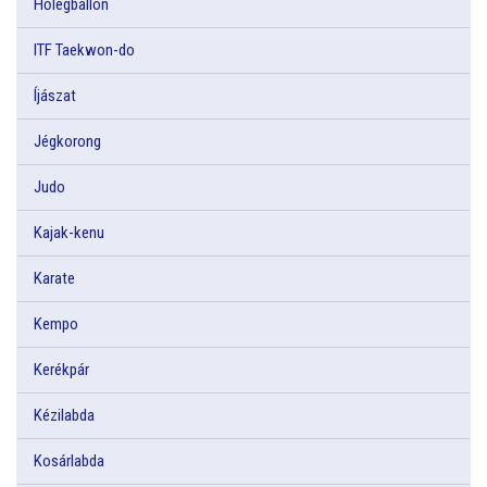
Hőlégballon
ITF Taekwon-do
Íjászat
Jégkorong
Judo
Kajak-kenu
Karate
Kempo
Kerékpár
Kézilabda
Kosárlabda