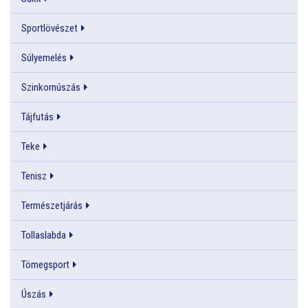
Sportlövészet
Súlyemelés
Szinkornúszás
Tájfutás
Teke
Tenisz
Természetjárás
Tollaslabda
Tömegsport
Úszás