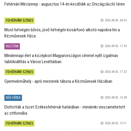
Fehérvári Mézünnep - augusztus 14-én kezdődik az Országzászló téren
FEHÉRVÁRI SZÍNES
2026.08.06. 06:42
Most hétvégén bőrös, jövő hétvégén kosárfonó alkotó napokra hív a
Kézművesek Háza
KULTÚRA
2026.08.05. 17:59
Mindennapi élet a középkori Magyarországon címmel nyílt izgalmas
tablókiállítás a Városi Levéltárban
FEHÉRVÁRI SZÍNES
2026.08.05. 17:22
Gyermekműhely - apró mesterek tábora a Kézművesek Házában
KÉK HÍREK
2026.08.05. 16:38
Eloltották a tüzet Székesfehérvár határában - mindenki visszamehetett
az otthonába
FEHÉRVÁRI SZÍNES
2026.08.05. 15:11