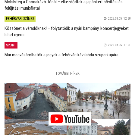
Mobilstég a Csónakázó-tónál – elkezdődtek a japánkert bővítési és
felújítási munkálatai
FEHÉRVÁRI SZÍNES
2026.08.05. 12:38
Köszönet a véradóknak! – folytatódik a nyári kampány, koncertjegyeket
lehet nyerni
SPORT
2026.08.05. 11:21
Már megvásárolhatók a jegyek a fehérvári kézilabda szuperkupára
TOVÁBBI HÍREK