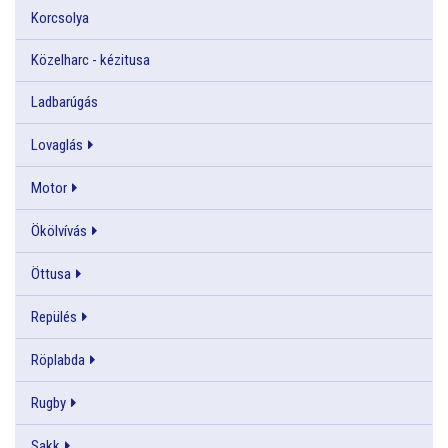
Korcsolya
Közelharc - kézitusa
Ladbarúgás
Lovaglás
Motor
Ökölvívás
Öttusa
Repülés
Röplabda
Rugby
Sakk