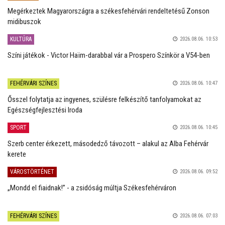
Megérkeztek Magyarországra a székesfehérvári rendeltetésű Zonson
midibuszok
KULTÚRA
2026.08.06. 10:53
Színi játékok - Victor Haïm-darabbal vár a Prospero Színkör a V54-ben
FEHÉRVÁRI SZÍNES
2026.08.06. 10:47
Ősszel folytatja az ingyenes, szülésre felkészítő tanfolyamokat az
Egészségfejlesztési Iroda
SPORT
2026.08.06. 10:45
Szerb center érkezett, másodedző távozott – alakul az Alba Fehérvár
kerete
VÁROSTÖRTÉNET
2026.08.06. 09:52
„Mondd el fiaidnak!” - a zsidóság múltja Székesfehérváron
FEHÉRVÁRI SZÍNES
2026.08.06. 07:03