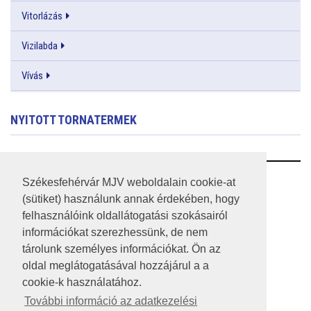
Vitorlázás
Vizilabda
Vívás
NYITOTT TORNATERMEK
RSS
Székesfehérvár MJV weboldalain cookie-at
(sütiket) használunk annak érdekében, hogy
A HONLAP 2017.03.31-I ÁLLAPOTA
felhasználóink oldallátogatási szokásairól
információkat szerezhessünk, de nem
JOGI NYILATKOZAT
tárolunk személyes információkat. Ön az
IMPRESSZUM
oldal meglátogatásával hozzájárul a a
cookie-k használatához.
MÉDIAAJÁNLAT
További információ az adatkezelési