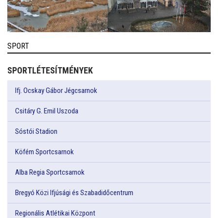
SPORT
SPORTLÉTESÍTMÉNYEK
Ifj. Ocskay Gábor Jégcsarnok
Csitáry G. Emil Uszoda
Sóstói Stadion
Köfém Sportcsarnok
Alba Regia Sportcsarnok
Bregyó Közi Ifjúsági és Szabadidőcentrum
Regionális Atlétikai Központ