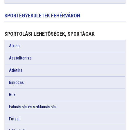
SPORTEGYESÜLETEK FEHÉRVÁRON
SPORTOLÁSI LEHETŐSÉGEK, SPORTÁGAK
Aikido
Asztalitenisz
Atlétika
Birkózás
Box
Falmászás és sziklamászás
Futsal