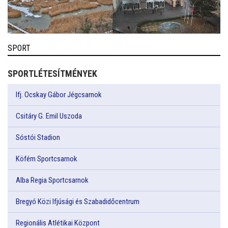
SPORT
SPORTLÉTESÍTMÉNYEK
Ifj. Ocskay Gábor Jégcsarnok
Csitáry G. Emil Uszoda
Sóstói Stadion
Köfém Sportcsarnok
Alba Regia Sportcsarnok
Bregyó Közi Ifjúsági és Szabadidőcentrum
Regionális Atlétikai Központ