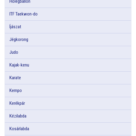
Hőlégballon
ITF Taekwon-do
Íjászat
Jégkorong
Judo
Kajak-kenu
Karate
Kempo
Kerékpár
Kézilabda
Kosárlabda