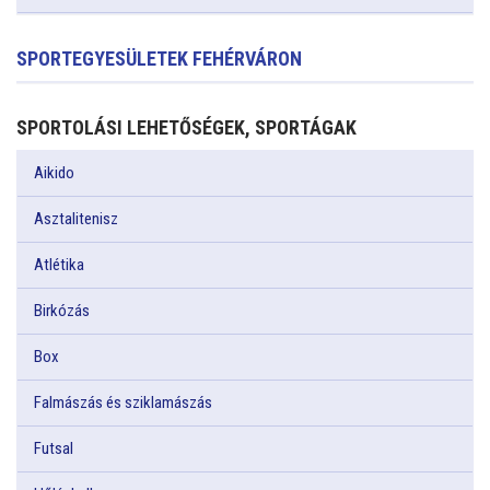
SPORTEGYESÜLETEK FEHÉRVÁRON
SPORTOLÁSI LEHETŐSÉGEK, SPORTÁGAK
Aikido
Asztalitenisz
Atlétika
Birkózás
Box
Falmászás és sziklamászás
Futsal