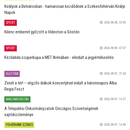
Királyok a Belvárosban - hamarosan kezdődnek a Székesfehérvári Királyi
Napok
SPORT
2026.08.08. 23:00
Kilenc emberrel győzött a Videoton a Sóstón
SPORT
2026.08.08. 07:07
Kézilabda szuperkupa a MET Arénában - elindult a jegyértékesítés
KULTÚRA
2026.08.07. 21:58
Zenél a tér! – végzős diákok koncertjével indult a háromnapos Alba
Regia Feszt
MAGYARORSZÁG
2026.08.07. 16:37
A Települési Önkormányzatok Országos Szövetségének
sajtóközleménye
FEHÉRVÁRI SZÍNES
2026.08.07. 16:04