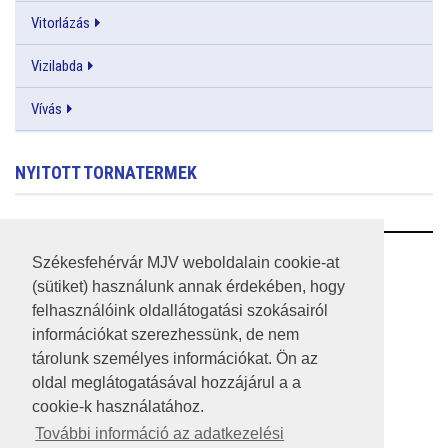
Vitorlázás
Vizilabda
Vívás
NYITOTT TORNATERMEK
RSS
Székesfehérvár MJV weboldalain cookie-at
(sütiket) használunk annak érdekében, hogy
A HONLAP 2017.03.31-I ÁLLAPOTA
felhasználóink oldallátogatási szokásairól
információkat szerezhessünk, de nem
JOGI NYILATKOZAT
tárolunk személyes információkat. Ön az
IMPRESSZUM
oldal meglátogatásával hozzájárul a a
cookie-k használatához.
MÉDIAAJÁNLAT
További információ az adatkezelési