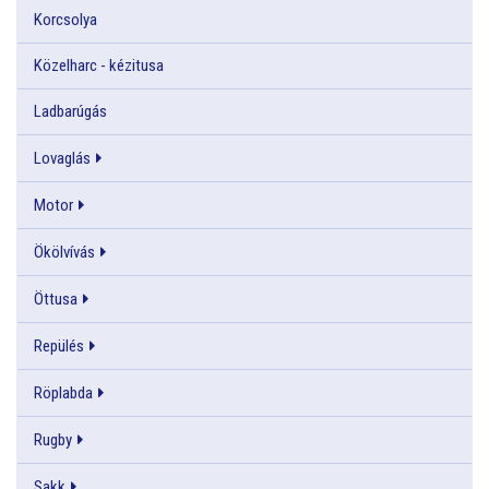
Korcsolya
Közelharc - kézitusa
Ladbarúgás
Lovaglás
Motor
Ökölvívás
Öttusa
Repülés
Röplabda
Rugby
Sakk