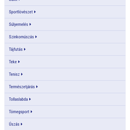
Sportlövészet
Súlyemelés
Szinkornúszás
Tájfutás
Teke
Tenisz
Természetjárás
Tollaslabda
Tömegsport
Úszás