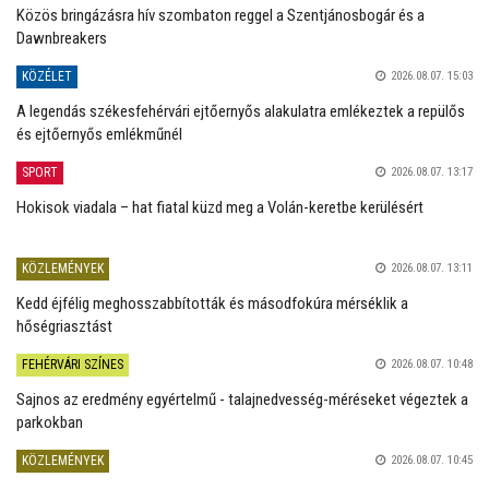
Közös bringázásra hív szombaton reggel a Szentjánosbogár és a
Dawnbreakers
KÖZÉLET
2026.08.07. 15:03
A legendás székesfehérvári ejtőernyős alakulatra emlékeztek a repülős
és ejtőernyős emlékműnél
SPORT
2026.08.07. 13:17
Hokisok viadala – hat fiatal küzd meg a Volán-keretbe kerülésért
KÖZLEMÉNYEK
2026.08.07. 13:11
Kedd éjfélig meghosszabbították és másodfokúra mérséklik a
hőségriasztást
FEHÉRVÁRI SZÍNES
2026.08.07. 10:48
Sajnos az eredmény egyértelmű - talajnedvesség-méréseket végeztek a
parkokban
KÖZLEMÉNYEK
2026.08.07. 10:45