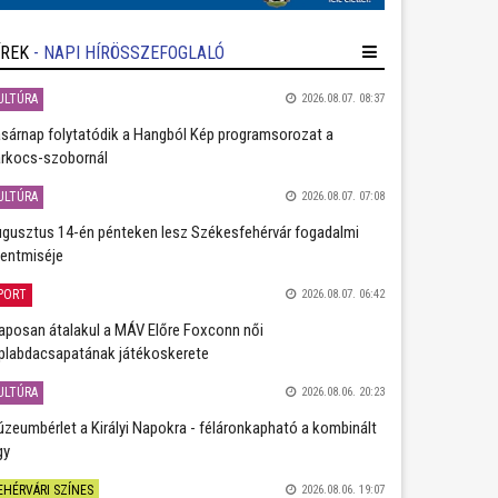
ÍREK
- NAPI HÍRÖSSZEFOGLALÓ
ULTÚRA
2026.08.07. 08:37
sárnap folytatódik a Hangból Kép programsorozat a
rkocs-szobornál
ULTÚRA
2026.08.07. 07:08
gusztus 14-én pénteken lesz Székesfehérvár fogadalmi
entmiséje
PORT
2026.08.07. 06:42
aposan átalakul a MÁV Előre Foxconn női
plabdacsapatának játékoskerete
ULTÚRA
2026.08.06. 20:23
zeumbérlet a Királyi Napokra - féláronkapható a kombinált
gy
EHÉRVÁRI SZÍNES
2026.08.06. 19:07