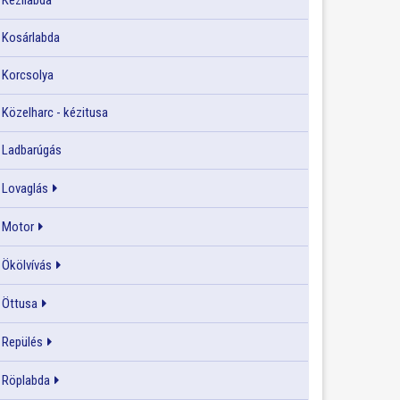
Kézilabda
Kosárlabda
Korcsolya
Közelharc - kézitusa
Ladbarúgás
Lovaglás
Motor
Ökölvívás
Öttusa
Repülés
Röplabda