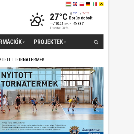
27°C
27°C
/
27°C
Borús égbolt
10.21
339°
km/h
Frissítve: 08:54
Keresés
ORMÁCIÓK
PROJEKTEK
YITOTT TORNATERMEK