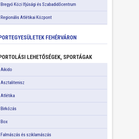
Bregyó Közi Ifjúsági és Szabadidőcentrum
Regionális Atlétikai Központ
PORTEGYESÜLETEK FEHÉRVÁRON
PORTOLÁSI LEHETŐSÉGEK, SPORTÁGAK
Aikido
Asztalitenisz
Atlétika
Birkózás
Box
Falmászás és sziklamászás