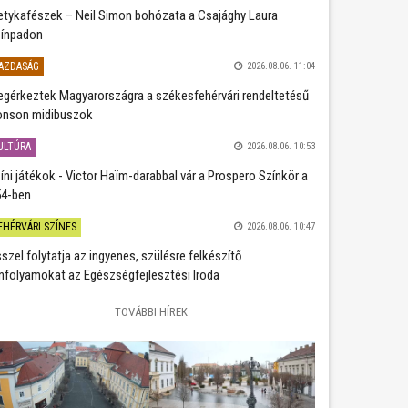
etykafészek – Neil Simon bohózata a Csajághy Laura
ínpadon
AZDASÁG
2026.08.06. 11:04
gérkeztek Magyarországra a székesfehérvári rendeltetésű
nson midibuszok
ULTÚRA
2026.08.06. 10:53
íni játékok - Victor Haïm-darabbal vár a Prospero Színkör a
4-ben
EHÉRVÁRI SZÍNES
2026.08.06. 10:47
szel folytatja az ingyenes, szülésre felkészítő
nfolyamokat az Egészségfejlesztési Iroda
TOVÁBBI HÍREK