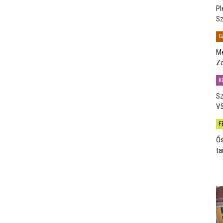
Pl
Sz
G
Me
Zo
K
Sz
V5
F
Ős
ta