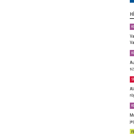
H
K
Va
Va
K
Au
sz
S
Al
rö
K
Mú
je
F