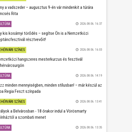
ány a vadszeder – augusztus 9-én vár mindenkit a túrára
ncsés Rita
ULTÚRA
2026.08.06. 16:37
y kis kosárnyi törődés – segítse Ön is a Nemzetközi
ptáncfesztivál résztvevőit!
EHÉRVÁRI SZÍNES
2026.08.06. 16:03
mzetközi hangszeres mesterkurzus és fesztivál
hérvárcsurgón
ULTÚRA
2026.08.06. 14:19
zz minden mennyiségben, minden stílusban! – már készül az
ba Regia Feszt színpada
EHÉRVÁRI SZÍNES
2026.08.06. 13:41
rályok a Belvárosban - 18 órakor indul a Vörösmarty
ínháztól a szombati menet
ULTÚRA
2026.08.06. 13:35