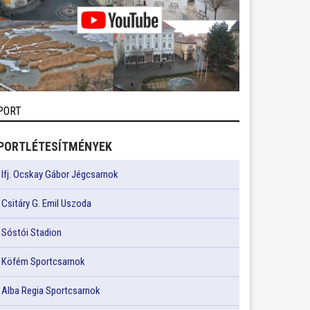
PORT
PORTLÉTESÍTMÉNYEK
Ifj. Ocskay Gábor Jégcsarnok
Csitáry G. Emil Uszoda
Sóstói Stadion
Köfém Sportcsarnok
Alba Regia Sportcsarnok