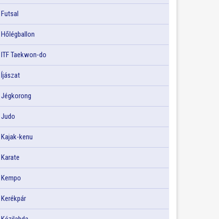
Futsal
Hőlégballon
ITF Taekwon-do
Íjászat
Jégkorong
Judo
Kajak-kenu
Karate
Kempo
Kerékpár