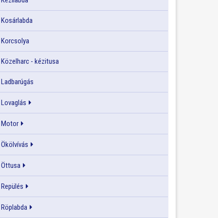
Kézilabda
Kosárlabda
Korcsolya
Közelharc - kézitusa
Ladbarúgás
Lovaglás
Motor
Ökölvívás
Öttusa
Repülés
Röplabda