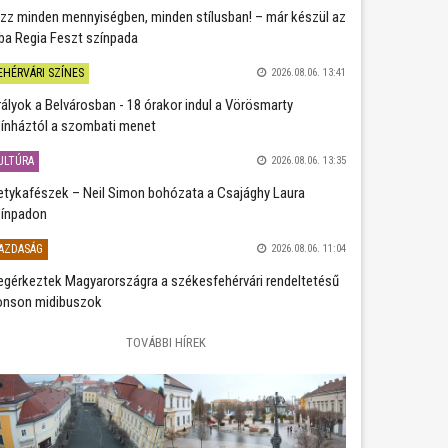
zz minden mennyiségben, minden stílusban! – már készül az
ba Regia Feszt színpada
EHÉRVÁRI SZÍNES
2026.08.06. 13:41
rályok a Belvárosban - 18 órakor indul a Vörösmarty
ínháztól a szombati menet
ULTÚRA
2026.08.06. 13:35
etykafészek – Neil Simon bohózata a Csajághy Laura
ínpadon
AZDASÁG
2026.08.06. 11:04
gérkeztek Magyarországra a székesfehérvári rendeltetésű
nson midibuszok
TOVÁBBI HÍREK