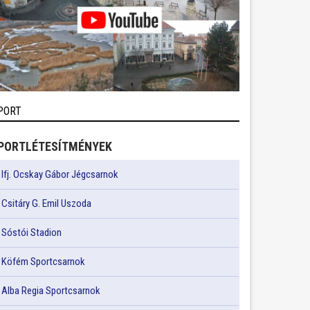
PORT
PORTLÉTESÍTMÉNYEK
Ifj. Ocskay Gábor Jégcsarnok
Csitáry G. Emil Uszoda
Sóstói Stadion
Köfém Sportcsarnok
Alba Regia Sportcsarnok