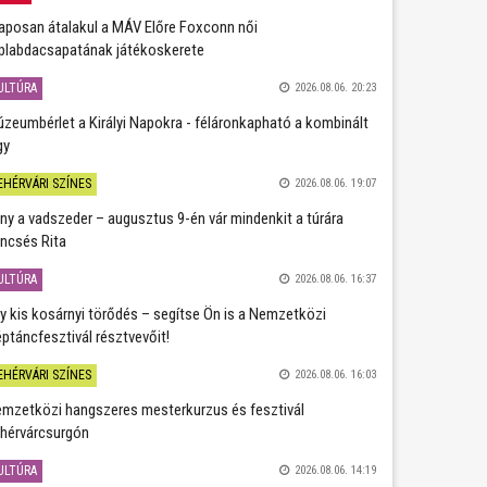
aposan átalakul a MÁV Előre Foxconn női
plabdacsapatának játékoskerete
ULTÚRA
2026.08.06. 20:23
zeumbérlet a Királyi Napokra - féláronkapható a kombinált
gy
EHÉRVÁRI SZÍNES
2026.08.06. 19:07
ány a vadszeder – augusztus 9-én vár mindenkit a túrára
ncsés Rita
ULTÚRA
2026.08.06. 16:37
y kis kosárnyi törődés – segítse Ön is a Nemzetközi
ptáncfesztivál résztvevőit!
EHÉRVÁRI SZÍNES
2026.08.06. 16:03
mzetközi hangszeres mesterkurzus és fesztivál
hérvárcsurgón
ULTÚRA
2026.08.06. 14:19