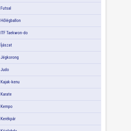
Futsal
Hőlégballon
ITF Taekwon-do
Íjászat
Jégkorong
Judo
Kajak-kenu
Karate
Kempo
Kerékpár