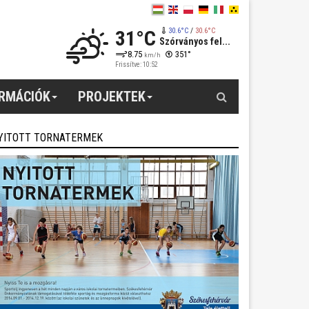
31°C
30.6°C
/
30.6°C
Szórványos fel...
8.75
351°
km/h
Frissítve: 10:52
Keresés
ORMÁCIÓK
PROJEKTEK
YITOTT TORNATERMEK