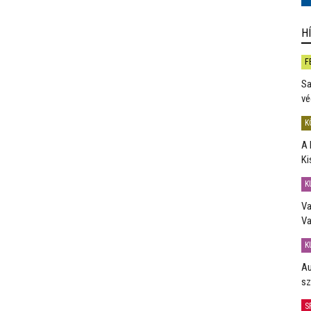
H
F
Sa
vé
K
A 
Ki
K
Va
Va
K
Au
sz
S