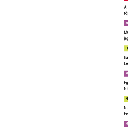
Al
rö
K
Mú
je
F
Ir
Le
K
Eg
Né
F
Ne
Fe
K