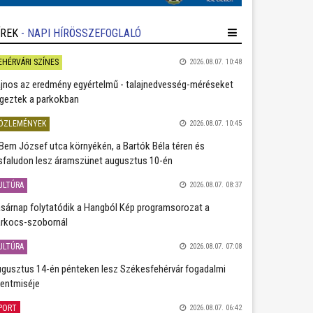
ÍREK
- NAPI HÍRÖSSZEFOGLALÓ
EHÉRVÁRI SZÍNES
2026.08.07. 10:48
jnos az eredmény egyértelmű - talajnedvesség-méréseket
geztek a parkokban
ÖZLEMÉNYEK
2026.08.07. 10:45
Bem József utca környékén, a Bartók Béla téren és
sfaludon lesz áramszünet augusztus 10-én
ULTÚRA
2026.08.07. 08:37
sárnap folytatódik a Hangból Kép programsorozat a
rkocs-szobornál
ULTÚRA
2026.08.07. 07:08
gusztus 14-én pénteken lesz Székesfehérvár fogadalmi
entmiséje
PORT
2026.08.07. 06:42