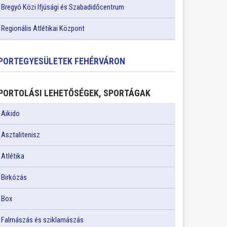
Bregyó Közi Ifjúsági és Szabadidőcentrum
Regionális Atlétikai Központ
PORTEGYESÜLETEK FEHÉRVÁRON
PORTOLÁSI LEHETŐSÉGEK, SPORTÁGAK
Aikido
Asztalitenisz
Atlétika
Birkózás
Box
Falmászás és sziklamászás