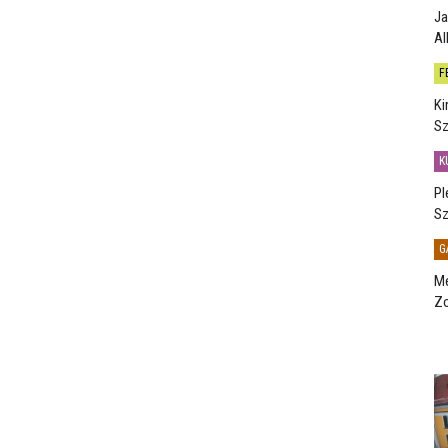
Ja
Al
F
Ki
Sz
K
Pl
Sz
G
Me
Zo