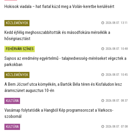
Hokisok viadala – hat fiatal küzd meg a Volán-keretbe kerülésért
KÖZLEMÉNYEK
2026.08.07. 13:11
Kedd éjfélig meghosszabbították és másodfokúra mérséklik a
hőségriasztást
FEHÉRVÁRI SZÍNES
2026.08.07. 10:48
Sajnos az eredmény egyértelmű - talajnedvesség-méréseket végeztek a
parkokban
KÖZLEMÉNYEK
2026.08.07. 10:45
A Bem József utca környékén, a Bartók Béla téren és Kisfaludon lesz
áramszünet augusztus 10-én
KULTÚRA
2026.08.07. 08:37
Vasárnap folytatódik a Hangból Kép programsorozat a Varkocs-
szobornál
KULTÚRA
2026.08.07. 07:08