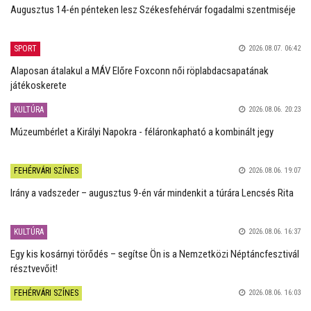
Augusztus 14-én pénteken lesz Székesfehérvár fogadalmi szentmiséje
SPORT
2026.08.07. 06:42
Alaposan átalakul a MÁV Előre Foxconn női röplabdacsapatának
játékoskerete
KULTÚRA
2026.08.06. 20:23
Múzeumbérlet a Királyi Napokra - féláronkapható a kombinált jegy
FEHÉRVÁRI SZÍNES
2026.08.06. 19:07
Irány a vadszeder – augusztus 9-én vár mindenkit a túrára Lencsés Rita
KULTÚRA
2026.08.06. 16:37
Egy kis kosárnyi törődés – segítse Ön is a Nemzetközi Néptáncfesztivál
résztvevőit!
FEHÉRVÁRI SZÍNES
2026.08.06. 16:03