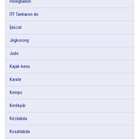
Hőlégballon
ITF Taekwon-do
Íjászat
Jégkorong
Judo
Kajak-kenu
Karate
Kempo
Kerékpár
Kézilabda
Kosárlabda