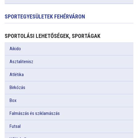
SPORTEGYESÜLETEK FEHÉRVÁRON
SPORTOLÁSI LEHETŐSÉGEK, SPORTÁGAK
Aikido
Asztalitenisz
Atlétika
Birkózás
Box
Falmászás és sziklamászás
Futsal