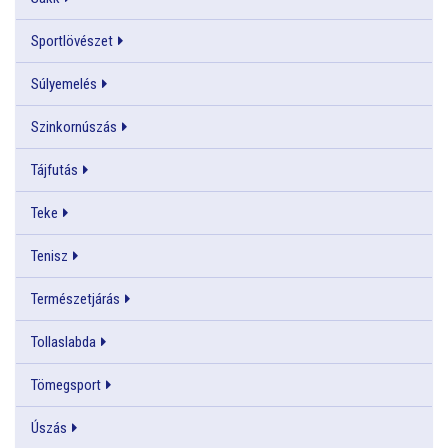
Sportlövészet
Súlyemelés
Szinkornúszás
Tájfutás
Teke
Tenisz
Természetjárás
Tollaslabda
Tömegsport
Úszás