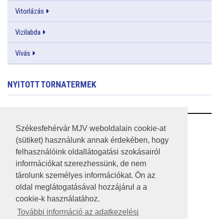
Vitorlázás
Vizilabda
Vívás
NYITOTT TORNATERMEK
RSS
Székesfehérvár MJV weboldalain cookie-at
(sütiket) használunk annak érdekében, hogy
A HONLAP 2017.03.31-I ÁLLAPOTA
felhasználóink oldallátogatási szokásairól
információkat szerezhessünk, de nem
JOGI NYILATKOZAT
tárolunk személyes információkat. Ön az
IMPRESSZUM
oldal meglátogatásával hozzájárul a a
cookie-k használatához.
MÉDIAAJÁNLAT
További információ az adatkezelési