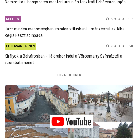
Nemzetközi hangszeres mesterkurzus és fesztivál Fehérvárcsurgón
KULTÚRA
2026.08.06. 14:19
Jazz minden mennyiségben, minden stílusban! – már készül az Alba
Regia Feszt színpada
FEHÉRVÁRI SZÍNES
2026.08.06. 13:41
Királyok a Belvárosban - 18 órakor indul a Vörösmarty Színháztól a
szombati menet
TOVÁBBI HÍREK