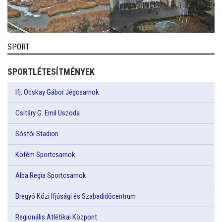
SPORT
SPORTLÉTESÍTMÉNYEK
Ifj. Ocskay Gábor Jégcsarnok
Csitáry G. Emil Uszoda
Sóstói Stadion
Köfém Sportcsarnok
Alba Regia Sportcsarnok
Bregyó Közi Ifjúsági és Szabadidőcentrum
Regionális Atlétikai Központ