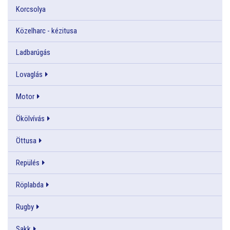
Korcsolya
Közelharc - kézitusa
Ladbarúgás
Lovaglás
Motor
Ökölvívás
Öttusa
Repülés
Röplabda
Rugby
Sakk