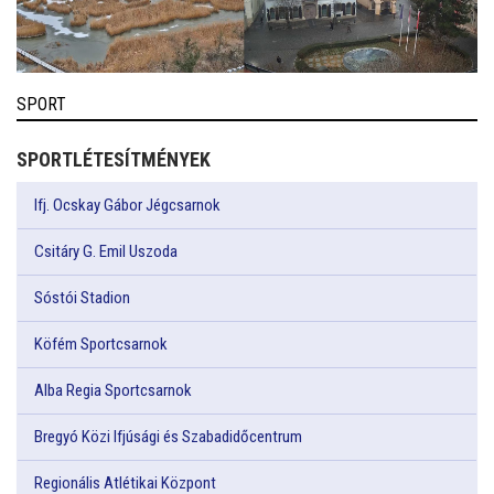
SPORT
SPORTLÉTESÍTMÉNYEK
Ifj. Ocskay Gábor Jégcsarnok
Csitáry G. Emil Uszoda
Sóstói Stadion
Köfém Sportcsarnok
Alba Regia Sportcsarnok
Bregyó Közi Ifjúsági és Szabadidőcentrum
Regionális Atlétikai Központ