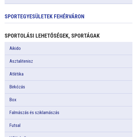
SPORTEGYESÜLETEK FEHÉRVÁRON
SPORTOLÁSI LEHETŐSÉGEK, SPORTÁGAK
Aikido
Asztalitenisz
Atlétika
Birkózás
Box
Falmászás és sziklamászás
Futsal