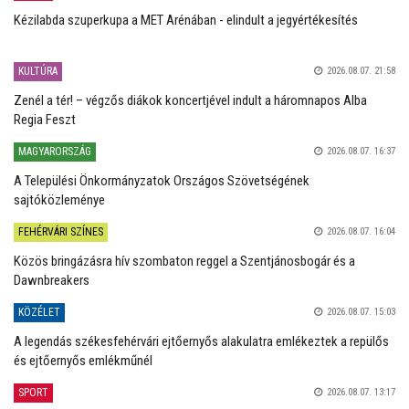
Kézilabda szuperkupa a MET Arénában - elindult a jegyértékesítés
KULTÚRA
2026.08.07. 21:58
Zenél a tér! – végzős diákok koncertjével indult a háromnapos Alba
Regia Feszt
MAGYARORSZÁG
2026.08.07. 16:37
A Települési Önkormányzatok Országos Szövetségének
sajtóközleménye
FEHÉRVÁRI SZÍNES
2026.08.07. 16:04
Közös bringázásra hív szombaton reggel a Szentjánosbogár és a
Dawnbreakers
KÖZÉLET
2026.08.07. 15:03
A legendás székesfehérvári ejtőernyős alakulatra emlékeztek a repülős
és ejtőernyős emlékműnél
SPORT
2026.08.07. 13:17