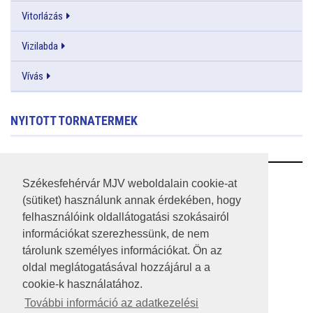
Vitorlázás
Vizilabda
Vívás
NYITOTT TORNATERMEK
RSS
Székesfehérvár MJV weboldalain cookie-at
(sütiket) használunk annak érdekében, hogy
A HONLAP 2017.03.31-I ÁLLAPOTA
felhasználóink oldallátogatási szokásairól
információkat szerezhessünk, de nem
JOGI NYILATKOZAT
tárolunk személyes információkat. Ön az
IMPRESSZUM
oldal meglátogatásával hozzájárul a a
cookie-k használatához.
MÉDIAAJÁNLAT
További információ az adatkezelési