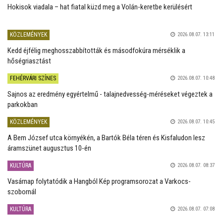
Hokisok viadala – hat fiatal küzd meg a Volán-keretbe kerülésért
KÖZLEMÉNYEK
2026.08.07. 13:11
Kedd éjfélig meghosszabbították és másodfokúra mérséklik a
hőségriasztást
FEHÉRVÁRI SZÍNES
2026.08.07. 10:48
Sajnos az eredmény egyértelmű - talajnedvesség-méréseket végeztek a
parkokban
KÖZLEMÉNYEK
2026.08.07. 10:45
A Bem József utca környékén, a Bartók Béla téren és Kisfaludon lesz
áramszünet augusztus 10-én
KULTÚRA
2026.08.07. 08:37
Vasárnap folytatódik a Hangból Kép programsorozat a Varkocs-
szobornál
KULTÚRA
2026.08.07. 07:08