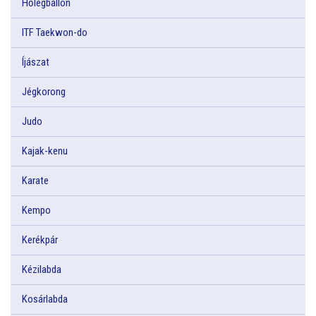
Hőlégballon
ITF Taekwon-do
Íjászat
Jégkorong
Judo
Kajak-kenu
Karate
Kempo
Kerékpár
Kézilabda
Kosárlabda