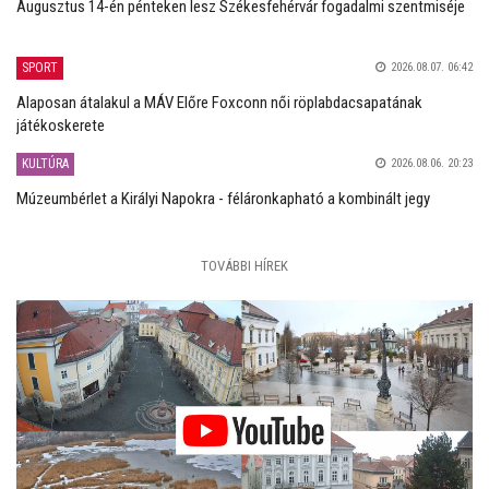
Augusztus 14-én pénteken lesz Székesfehérvár fogadalmi szentmiséje
SPORT
2026.08.07. 06:42
Alaposan átalakul a MÁV Előre Foxconn női röplabdacsapatának
játékoskerete
KULTÚRA
2026.08.06. 20:23
Múzeumbérlet a Királyi Napokra - féláronkapható a kombinált jegy
TOVÁBBI HÍREK