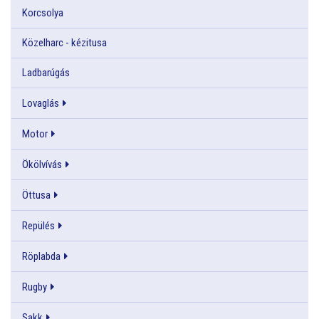
Korcsolya
Közelharc - kézitusa
Ladbarúgás
Lovaglás
Motor
Ökölvívás
Öttusa
Repülés
Röplabda
Rugby
Sakk