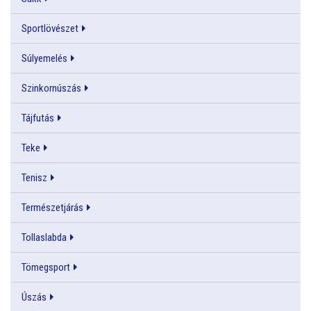
Sportlövészet
Súlyemelés
Szinkornúszás
Tájfutás
Teke
Tenisz
Természetjárás
Tollaslabda
Tömegsport
Úszás