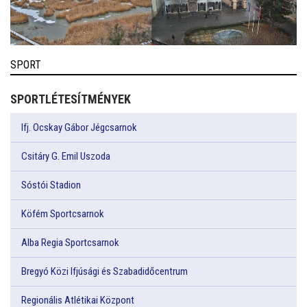
SPORT
SPORTLÉTESÍTMÉNYEK
Ifj. Ocskay Gábor Jégcsarnok
Csitáry G. Emil Uszoda
Sóstói Stadion
Köfém Sportcsarnok
Alba Regia Sportcsarnok
Bregyó Közi Ifjúsági és Szabadidőcentrum
Regionális Atlétikai Központ