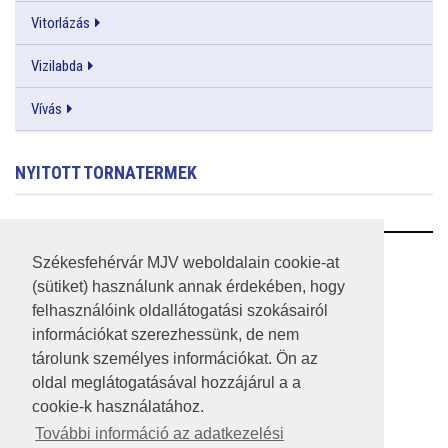
Vitorlázás
Vizilabda
Vívás
NYITOTT TORNATERMEK
RSS
Székesfehérvár MJV weboldalain cookie-at
(sütiket) használunk annak érdekében, hogy
A HONLAP 2017.03.31-I ÁLLAPOTA
felhasználóink oldallátogatási szokásairól
információkat szerezhessünk, de nem
JOGI NYILATKOZAT
tárolunk személyes információkat. Ön az
IMPRESSZUM
oldal meglátogatásával hozzájárul a a
cookie-k használatához.
MÉDIAAJÁNLAT
További információ az adatkezelési