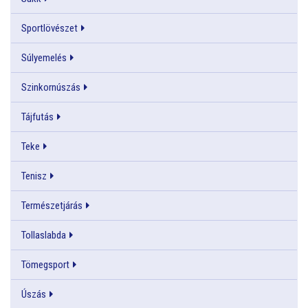
Sportlövészet
Súlyemelés
Szinkornúszás
Tájfutás
Teke
Tenisz
Természetjárás
Tollaslabda
Tömegsport
Úszás