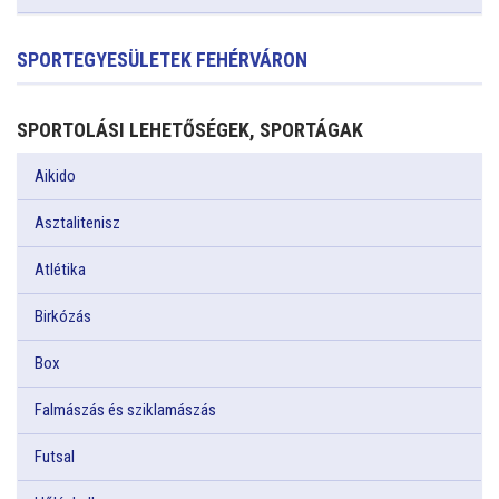
SPORTEGYESÜLETEK FEHÉRVÁRON
SPORTOLÁSI LEHETŐSÉGEK, SPORTÁGAK
Aikido
Asztalitenisz
Atlétika
Birkózás
Box
Falmászás és sziklamászás
Futsal