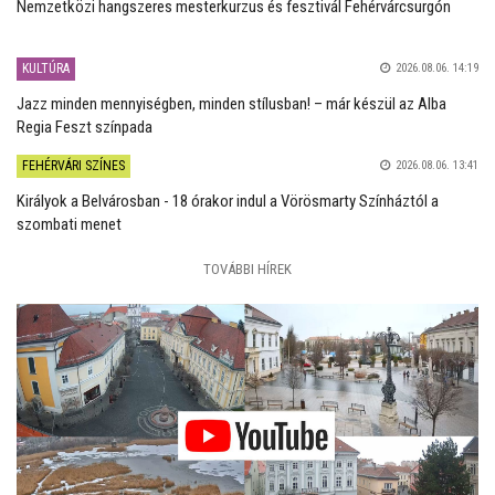
Nemzetközi hangszeres mesterkurzus és fesztivál Fehérvárcsurgón
KULTÚRA
2026.08.06. 14:19
Jazz minden mennyiségben, minden stílusban! – már készül az Alba
Regia Feszt színpada
FEHÉRVÁRI SZÍNES
2026.08.06. 13:41
Királyok a Belvárosban - 18 órakor indul a Vörösmarty Színháztól a
szombati menet
TOVÁBBI HÍREK