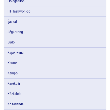
Hőlégballon
ITF Taekwon-do
Íjászat
Jégkorong
Judo
Kajak-kenu
Karate
Kempo
Kerékpár
Kézilabda
Kosárlabda