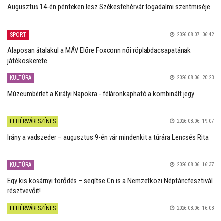
Augusztus 14-én pénteken lesz Székesfehérvár fogadalmi szentmiséje
SPORT
2026.08.07. 06:42
Alaposan átalakul a MÁV Előre Foxconn női röplabdacsapatának
játékoskerete
KULTÚRA
2026.08.06. 20:23
Múzeumbérlet a Királyi Napokra - féláronkapható a kombinált jegy
FEHÉRVÁRI SZÍNES
2026.08.06. 19:07
Irány a vadszeder – augusztus 9-én vár mindenkit a túrára Lencsés Rita
KULTÚRA
2026.08.06. 16:37
Egy kis kosárnyi törődés – segítse Ön is a Nemzetközi Néptáncfesztivál
résztvevőit!
FEHÉRVÁRI SZÍNES
2026.08.06. 16:03