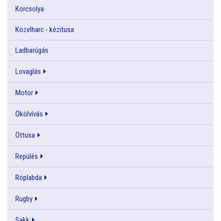
Korcsolya
Közelharc - kézitusa
Ladbarúgás
Lovaglás
Motor
Ökölvívás
Öttusa
Repülés
Röplabda
Rugby
Sakk