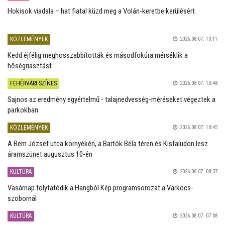
Hokisok viadala – hat fiatal küzd meg a Volán-keretbe kerülésért
KÖZLEMÉNYEK
2026.08.07. 13:11
Kedd éjfélig meghosszabbították és másodfokúra mérséklik a
hőségriasztást
FEHÉRVÁRI SZÍNES
2026.08.07. 10:48
Sajnos az eredmény egyértelmű - talajnedvesség-méréseket végeztek a
parkokban
KÖZLEMÉNYEK
2026.08.07. 10:45
A Bem József utca környékén, a Bartók Béla téren és Kisfaludon lesz
áramszünet augusztus 10-én
KULTÚRA
2026.08.07. 08:37
Vasárnap folytatódik a Hangból Kép programsorozat a Varkocs-
szobornál
KULTÚRA
2026.08.07. 07:08