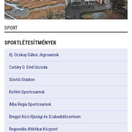
SPORT
SPORTLÉTESÍTMÉNYEK
Ifj. Ocskay Gábor Jégcsarnok
Csitáry G. Emil Uszoda
Sóstói Stadion
Köfém Sportcsarnok
Alba Regia Sportcsarnok
Bregyó Közi Ifjúsági és Szabadidőcentrum
Regionális Atlétikai Központ