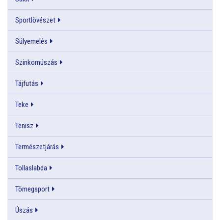
Sportlövészet
Súlyemelés
Szinkornúszás
Tájfutás
Teke
Tenisz
Természetjárás
Tollaslabda
Tömegsport
Úszás