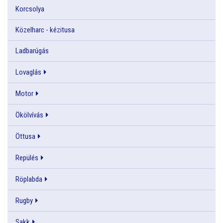
Korcsolya
Közelharc - kézitusa
Ladbarúgás
Lovaglás
Motor
Ökölvívás
Öttusa
Repülés
Röplabda
Rugby
Sakk