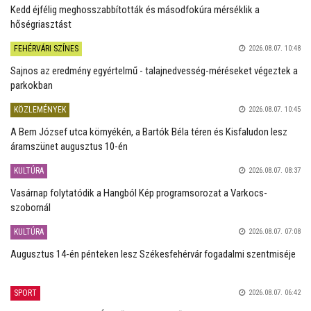
Kedd éjfélig meghosszabbították és másodfokúra mérséklik a
hőségriasztást
FEHÉRVÁRI SZÍNES
2026.08.07. 10:48
Sajnos az eredmény egyértelmű - talajnedvesség-méréseket végeztek a
parkokban
KÖZLEMÉNYEK
2026.08.07. 10:45
A Bem József utca környékén, a Bartók Béla téren és Kisfaludon lesz
áramszünet augusztus 10-én
KULTÚRA
2026.08.07. 08:37
Vasárnap folytatódik a Hangból Kép programsorozat a Varkocs-
szobornál
KULTÚRA
2026.08.07. 07:08
Augusztus 14-én pénteken lesz Székesfehérvár fogadalmi szentmiséje
SPORT
2026.08.07. 06:42