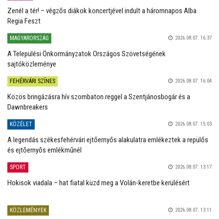
Zenél a tér! – végzős diákok koncertjével indult a háromnapos Alba
Regia Feszt
MAGYARORSZÁG
2026.08.07. 16:37
A Települési Önkormányzatok Országos Szövetségének
sajtóközleménye
FEHÉRVÁRI SZÍNES
2026.08.07. 16:04
Közös bringázásra hív szombaton reggel a Szentjánosbogár és a
Dawnbreakers
KÖZÉLET
2026.08.07. 15:03
A legendás székesfehérvári ejtőernyős alakulatra emlékeztek a repülős
és ejtőernyős emlékműnél
SPORT
2026.08.07. 13:17
Hokisok viadala – hat fiatal küzd meg a Volán-keretbe kerülésért
KÖZLEMÉNYEK
2026.08.07. 13:11