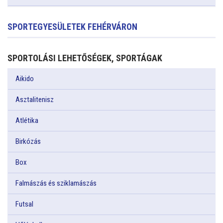
SPORTEGYESÜLETEK FEHÉRVÁRON
SPORTOLÁSI LEHETŐSÉGEK, SPORTÁGAK
Aikido
Asztalitenisz
Atlétika
Birkózás
Box
Falmászás és sziklamászás
Futsal