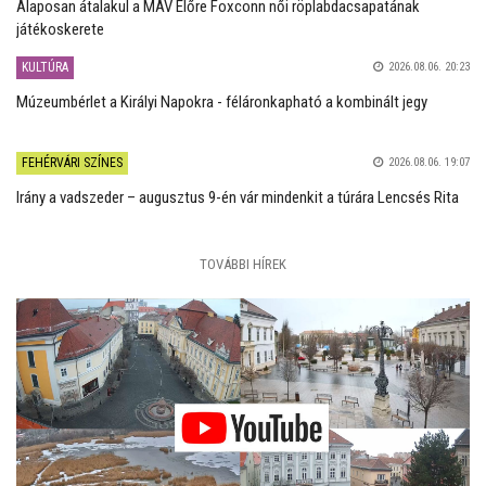
Alaposan átalakul a MÁV Előre Foxconn női röplabdacsapatának
játékoskerete
KULTÚRA
2026.08.06. 20:23
Múzeumbérlet a Királyi Napokra - féláronkapható a kombinált jegy
FEHÉRVÁRI SZÍNES
2026.08.06. 19:07
Irány a vadszeder – augusztus 9-én vár mindenkit a túrára Lencsés Rita
TOVÁBBI HÍREK