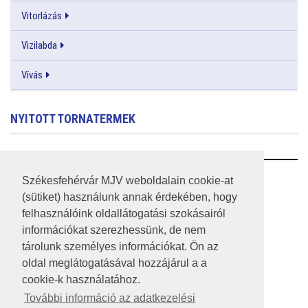
Vitorlázás
Vizilabda
Vívás
NYITOTT TORNATERMEK
RSS
Székesfehérvár MJV weboldalain cookie-at
(sütiket) használunk annak érdekében, hogy
A HONLAP 2017.03.31-I ÁLLAPOTA
felhasználóink oldallátogatási szokásairól
információkat szerezhessünk, de nem
JOGI NYILATKOZAT
tárolunk személyes információkat. Ön az
IMPRESSZUM
oldal meglátogatásával hozzájárul a a
cookie-k használatához.
MÉDIAAJÁNLAT
További információ az adatkezelési