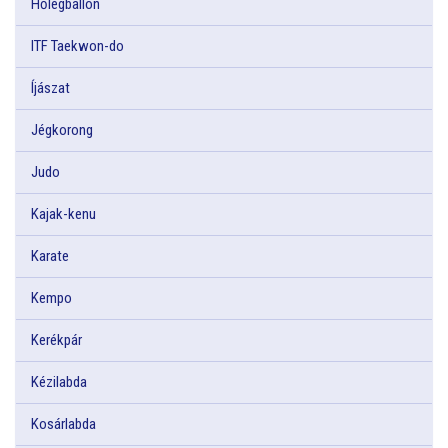
Hőlégballon
ITF Taekwon-do
Íjászat
Jégkorong
Judo
Kajak-kenu
Karate
Kempo
Kerékpár
Kézilabda
Kosárlabda