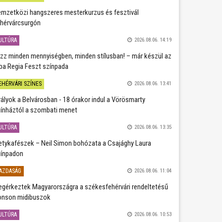
mzetközi hangszeres mesterkurzus és fesztivál
hérvárcsurgón
ULTÚRA
2026.08.06. 14:19
zz minden mennyiségben, minden stílusban! – már készül az
ba Regia Feszt színpada
EHÉRVÁRI SZÍNES
2026.08.06. 13:41
rályok a Belvárosban - 18 órakor indul a Vörösmarty
ínháztól a szombati menet
ULTÚRA
2026.08.06. 13:35
etykafészek – Neil Simon bohózata a Csajághy Laura
ínpadon
AZDASÁG
2026.08.06. 11:04
gérkeztek Magyarországra a székesfehérvári rendeltetésű
nson midibuszok
ULTÚRA
2026.08.06. 10:53