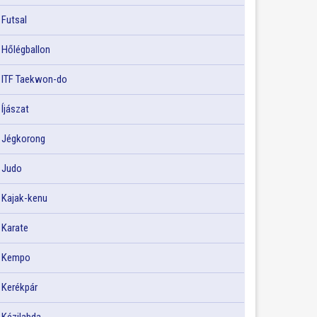
Futsal
Hőlégballon
ITF Taekwon-do
Íjászat
Jégkorong
Judo
Kajak-kenu
Karate
Kempo
Kerékpár