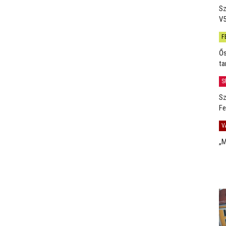
Sz
V5
F
Ős
ta
S
Sz
Fe
V
„M