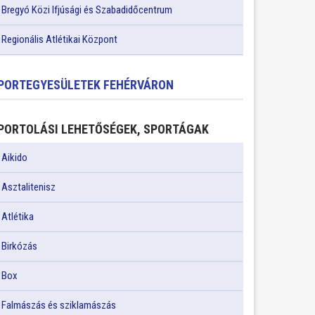
Bregyó Közi Ifjúsági és Szabadidőcentrum
Regionális Atlétikai Központ
PORTEGYESÜLETEK FEHÉRVÁRON
PORTOLÁSI LEHETŐSÉGEK, SPORTÁGAK
Aikido
Asztalitenisz
Atlétika
Birkózás
Box
Falmászás és sziklamászás