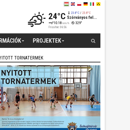
24°C
23.8°C
/
23.8°C
Szórványos fel...
10.18
329°
km/h
Frissítve: 06:56
Keresés
ORMÁCIÓK
PROJEKTEK
YITOTT TORNATERMEK