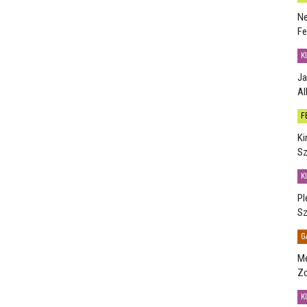
Ne
Fe
K
Ja
Al
F
Ki
Sz
K
Pl
Sz
G
Me
Zo
K