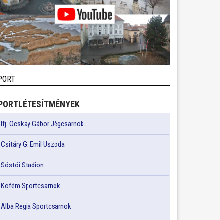
PORT
PORTLÉTESÍTMÉNYEK
Ifj. Ocskay Gábor Jégcsarnok
Csitáry G. Emil Uszoda
Sóstói Stadion
Köfém Sportcsarnok
Alba Regia Sportcsarnok