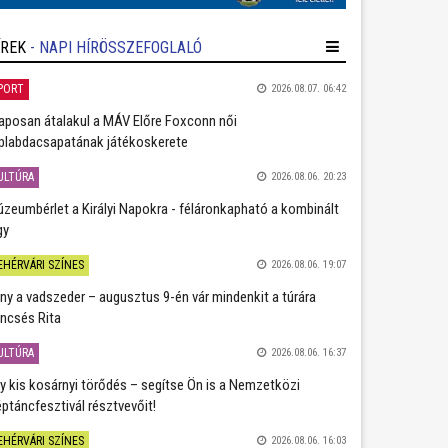
ÍREK
- NAPI HÍRÖSSZEFOGLALÓ
PORT
2026.08.07. 06:42
aposan átalakul a MÁV Előre Foxconn női
plabdacsapatának játékoskerete
ULTÚRA
2026.08.06. 20:23
zeumbérlet a Királyi Napokra - féláronkapható a kombinált
gy
EHÉRVÁRI SZÍNES
2026.08.06. 19:07
ány a vadszeder – augusztus 9-én vár mindenkit a túrára
ncsés Rita
ULTÚRA
2026.08.06. 16:37
y kis kosárnyi törődés – segítse Ön is a Nemzetközi
ptáncfesztivál résztvevőit!
EHÉRVÁRI SZÍNES
2026.08.06. 16:03