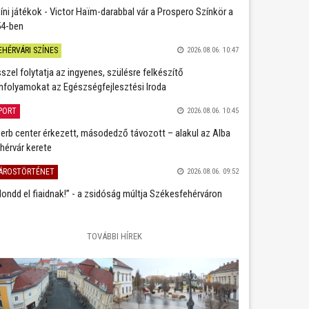
íni játékok - Victor Haïm-darabbal vár a Prospero Színkör a
4-ben
EHÉRVÁRI SZÍNES
2026.08.06. 10:47
szel folytatja az ingyenes, szülésre felkészítő
nfolyamokat az Egészségfejlesztési Iroda
PORT
2026.08.06. 10:45
erb center érkezett, másodedző távozott – alakul az Alba
hérvár kerete
ÁROSTÖRTÉNET
2026.08.06. 09:52
ondd el fiaidnak!” - a zsidóság múltja Székesfehérváron
TOVÁBBI HÍREK