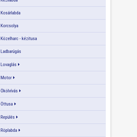
Kézilabda
Kosárlabda
Korcsolya
Közelharc - kézitusa
Ladbarúgás
Lovaglás
Motor
Ökölvívás
Öttusa
Repülés
Röplabda