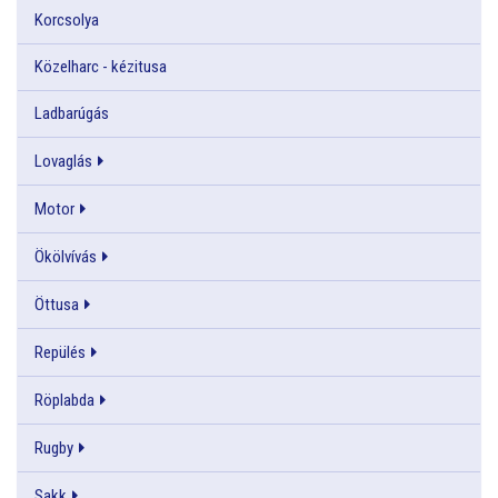
Korcsolya
Közelharc - kézitusa
Ladbarúgás
Lovaglás
Motor
Ökölvívás
Öttusa
Repülés
Röplabda
Rugby
Sakk