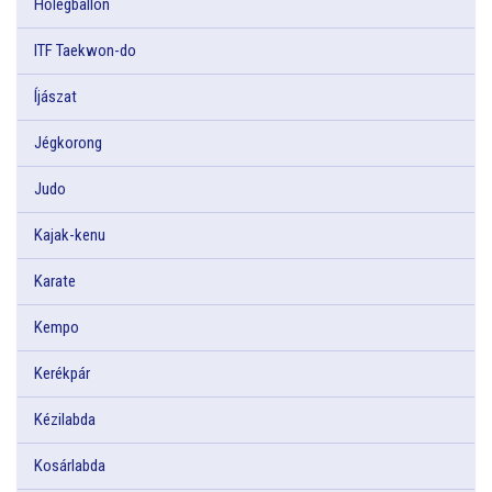
Hőlégballon
ITF Taekwon-do
Íjászat
Jégkorong
Judo
Kajak-kenu
Karate
Kempo
Kerékpár
Kézilabda
Kosárlabda