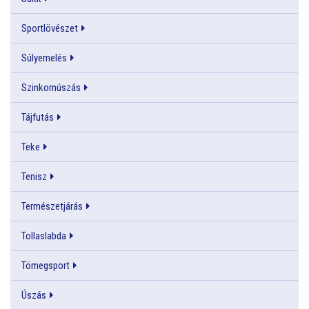
Sportlövészet
Súlyemelés
Szinkornúszás
Tájfutás
Teke
Tenisz
Természetjárás
Tollaslabda
Tömegsport
Úszás