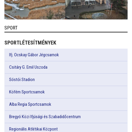
SPORT
SPORTLÉTESÍTMÉNYEK
Ifj. Ocskay Gábor Jégcsarnok
Csitáry G. Emil Uszoda
Sóstói Stadion
Köfém Sportcsarnok
Alba Regia Sportcsarnok
Bregyó Közi Ifjúsági és Szabadidőcentrum
Regionális Atlétikai Központ