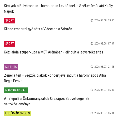
Királyok a Belvárosban - hamarosan kezdődnek a Székesfehérvári Királyi
Napok
SPORT
2026.08.08. 23:00
Kilenc emberrel győzött a Videoton a Sóstón
SPORT
2026.08.08. 07:07
Kézilabda szuperkupa a MET Arénában - elindult a jegyértékesítés
KULTÚRA
2026.08.07. 21:58
Zenél a tér! – végzős diákok koncertjével indult a háromnapos Alba
Regia Feszt
MAGYARORSZÁG
2026.08.07. 16:37
A Települési Önkormányzatok Országos Szövetségének
sajtóközleménye
FEHÉRVÁRI SZÍNES
2026.08.07. 16:04