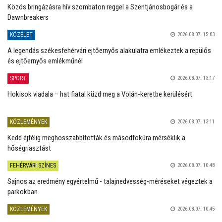
Közös bringázásra hív szombaton reggel a Szentjánosbogár és a
Dawnbreakers
KÖZÉLET
2026.08.07. 15:03
A legendás székesfehérvári ejtőernyős alakulatra emlékeztek a repülős
és ejtőernyős emlékműnél
SPORT
2026.08.07. 13:17
Hokisok viadala – hat fiatal küzd meg a Volán-keretbe kerülésért
KÖZLEMÉNYEK
2026.08.07. 13:11
Kedd éjfélig meghosszabbították és másodfokúra mérséklik a
hőségriasztást
FEHÉRVÁRI SZÍNES
2026.08.07. 10:48
Sajnos az eredmény egyértelmű - talajnedvesség-méréseket végeztek a
parkokban
KÖZLEMÉNYEK
2026.08.07. 10:45