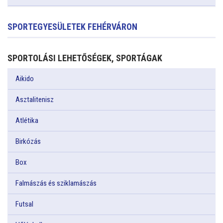
SPORTEGYESÜLETEK FEHÉRVÁRON
SPORTOLÁSI LEHETŐSÉGEK, SPORTÁGAK
Aikido
Asztalitenisz
Atlétika
Birkózás
Box
Falmászás és sziklamászás
Futsal