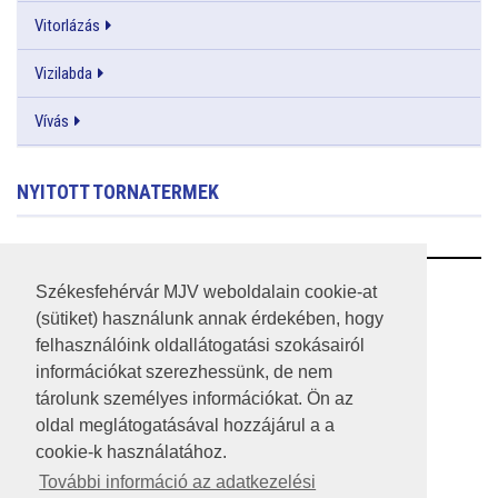
Vitorlázás
Vizilabda
Vívás
NYITOTT TORNATERMEK
RSS
Székesfehérvár MJV weboldalain cookie-at
(sütiket) használunk annak érdekében, hogy
A HONLAP 2017.03.31-I ÁLLAPOTA
felhasználóink oldallátogatási szokásairól
információkat szerezhessünk, de nem
JOGI NYILATKOZAT
tárolunk személyes információkat. Ön az
IMPRESSZUM
oldal meglátogatásával hozzájárul a a
cookie-k használatához.
MÉDIAAJÁNLAT
További információ az adatkezelési