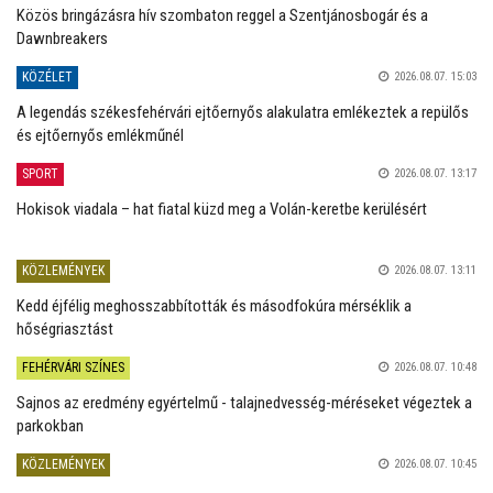
Közös bringázásra hív szombaton reggel a Szentjánosbogár és a
Dawnbreakers
KÖZÉLET
2026.08.07. 15:03
A legendás székesfehérvári ejtőernyős alakulatra emlékeztek a repülős
és ejtőernyős emlékműnél
SPORT
2026.08.07. 13:17
Hokisok viadala – hat fiatal küzd meg a Volán-keretbe kerülésért
KÖZLEMÉNYEK
2026.08.07. 13:11
Kedd éjfélig meghosszabbították és másodfokúra mérséklik a
hőségriasztást
FEHÉRVÁRI SZÍNES
2026.08.07. 10:48
Sajnos az eredmény egyértelmű - talajnedvesség-méréseket végeztek a
parkokban
KÖZLEMÉNYEK
2026.08.07. 10:45