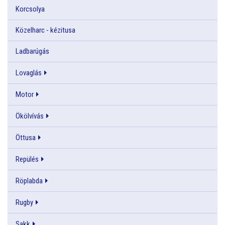
Korcsolya
Közelharc - kézitusa
Ladbarúgás
Lovaglás
Motor
Ökölvívás
Öttusa
Repülés
Röplabda
Rugby
Sakk