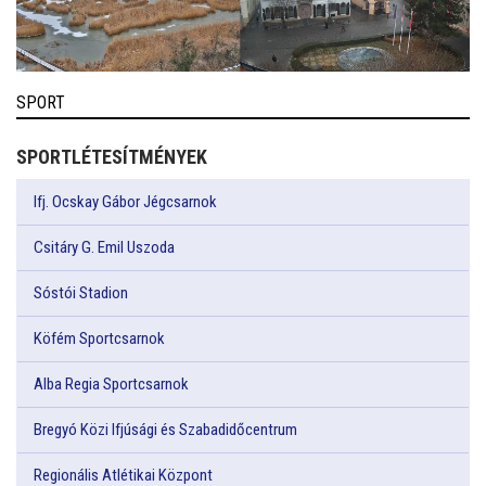
SPORT
SPORTLÉTESÍTMÉNYEK
Ifj. Ocskay Gábor Jégcsarnok
Csitáry G. Emil Uszoda
Sóstói Stadion
Köfém Sportcsarnok
Alba Regia Sportcsarnok
Bregyó Közi Ifjúsági és Szabadidőcentrum
Regionális Atlétikai Központ