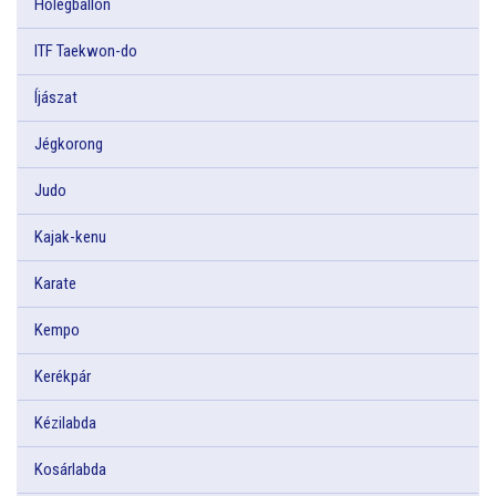
Hőlégballon
ITF Taekwon-do
Íjászat
Jégkorong
Judo
Kajak-kenu
Karate
Kempo
Kerékpár
Kézilabda
Kosárlabda