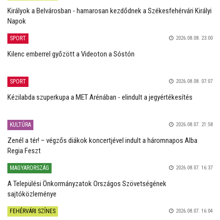
Királyok a Belvárosban - hamarosan kezdődnek a Székesfehérvári Királyi
Napok
SPORT
2026.08.08. 23:00
Kilenc emberrel győzött a Videoton a Sóstón
SPORT
2026.08.08. 07:07
Kézilabda szuperkupa a MET Arénában - elindult a jegyértékesítés
KULTÚRA
2026.08.07. 21:58
Zenél a tér! – végzős diákok koncertjével indult a háromnapos Alba
Regia Feszt
MAGYARORSZÁG
2026.08.07. 16:37
A Települési Önkormányzatok Országos Szövetségének
sajtóközleménye
FEHÉRVÁRI SZÍNES
2026.08.07. 16:04