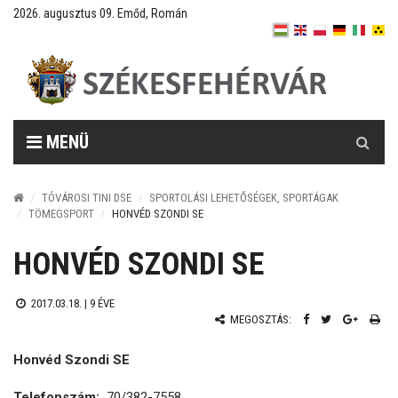
2026. augusztus 09. Emőd, Román
Keresés
MENÜ
TÓVÁROSI TINI DSE
SPORTOLÁSI LEHETŐSÉGEK, SPORTÁGAK
TÖMEGSPORT
HONVÉD SZONDI SE
HONVÉD SZONDI SE
2017.03.18. |
9 ÉVE
MEGOSZTÁS:
Honvéd Szondi SE
Telefonszám:
70/382-7558