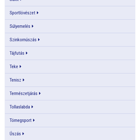
Sportlövészet
Súlyemelés
Szinkornúszás
Tájfutás
Teke
Tenisz
Természetjárás
Tollaslabda
Tömegsport
Úszás