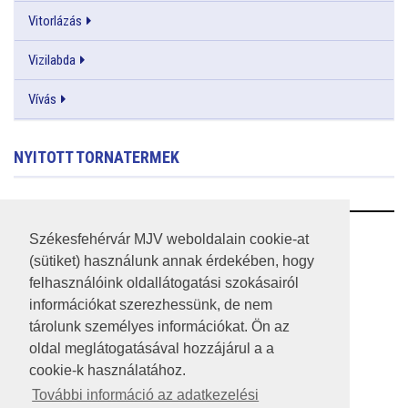
Vitorlázás
Vizilabda
Vívás
NYITOTT TORNATERMEK
RSS
Székesfehérvár MJV weboldalain cookie-at
(sütiket) használunk annak érdekében, hogy
A HONLAP 2017.03.31-I ÁLLAPOTA
felhasználóink oldallátogatási szokásairól
információkat szerezhessünk, de nem
JOGI NYILATKOZAT
tárolunk személyes információkat. Ön az
IMPRESSZUM
oldal meglátogatásával hozzájárul a a
cookie-k használatához.
MÉDIAAJÁNLAT
További információ az adatkezelési