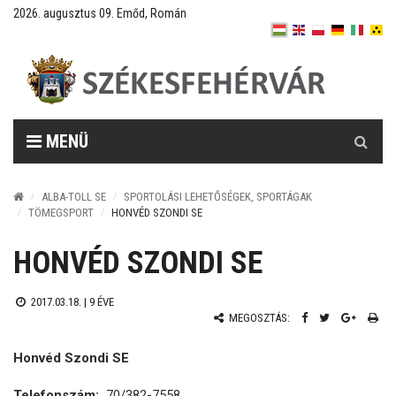
2026. augusztus 09. Emőd, Román
Keresés
MENÜ
ALBA-TOLL SE
SPORTOLÁSI LEHETŐSÉGEK, SPORTÁGAK
TÖMEGSPORT
HONVÉD SZONDI SE
HONVÉD SZONDI SE
2017.03.18. |
9 ÉVE
MEGOSZTÁS:
Honvéd Szondi SE
Telefonszám:
70/382-7558