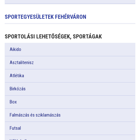
SPORTEGYESÜLETEK FEHÉRVÁRON
SPORTOLÁSI LEHETŐSÉGEK, SPORTÁGAK
Aikido
Asztalitenisz
Atlétika
Birkózás
Box
Falmászás és sziklamászás
Futsal