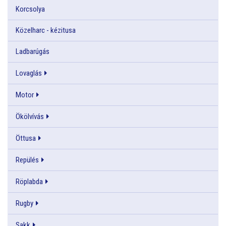
Korcsolya
Közelharc - kézitusa
Ladbarúgás
Lovaglás
Motor
Ökölvívás
Öttusa
Repülés
Röplabda
Rugby
Sakk