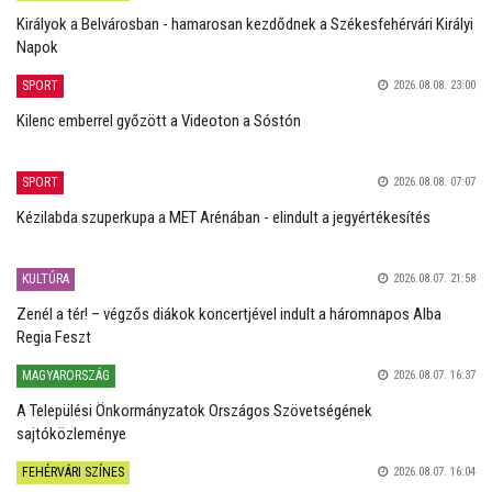
Királyok a Belvárosban - hamarosan kezdődnek a Székesfehérvári Királyi
Napok
SPORT
2026.08.08. 23:00
Kilenc emberrel győzött a Videoton a Sóstón
SPORT
2026.08.08. 07:07
Kézilabda szuperkupa a MET Arénában - elindult a jegyértékesítés
KULTÚRA
2026.08.07. 21:58
Zenél a tér! – végzős diákok koncertjével indult a háromnapos Alba
Regia Feszt
MAGYARORSZÁG
2026.08.07. 16:37
A Települési Önkormányzatok Országos Szövetségének
sajtóközleménye
FEHÉRVÁRI SZÍNES
2026.08.07. 16:04