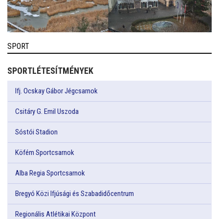
SPORT
SPORTLÉTESÍTMÉNYEK
Ifj. Ocskay Gábor Jégcsarnok
Csitáry G. Emil Uszoda
Sóstói Stadion
Köfém Sportcsarnok
Alba Regia Sportcsarnok
Bregyó Közi Ifjúsági és Szabadidőcentrum
Regionális Atlétikai Központ