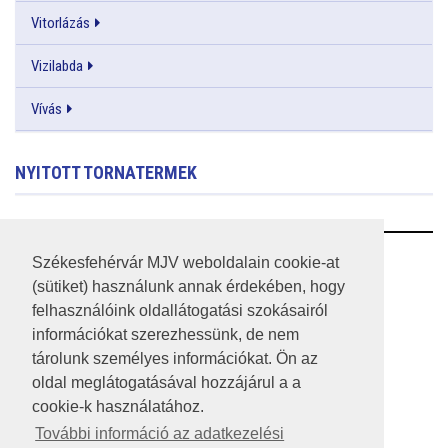
Vitorlázás
Vizilabda
Vívás
NYITOTT TORNATERMEK
RSS
Székesfehérvár MJV weboldalain cookie-at
(sütiket) használunk annak érdekében, hogy
A HONLAP 2017.03.31-I ÁLLAPOTA
felhasználóink oldallátogatási szokásairól
információkat szerezhessünk, de nem
JOGI NYILATKOZAT
tárolunk személyes információkat. Ön az
IMPRESSZUM
oldal meglátogatásával hozzájárul a a
cookie-k használatához.
MÉDIAAJÁNLAT
További információ az adatkezelési