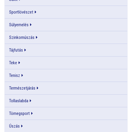
Sportlövészet
Súlyemelés
Szinkornúszás
Tájfutás
Teke
Tenisz
Természetjárás
Tollaslabda
Tömegsport
Úszás