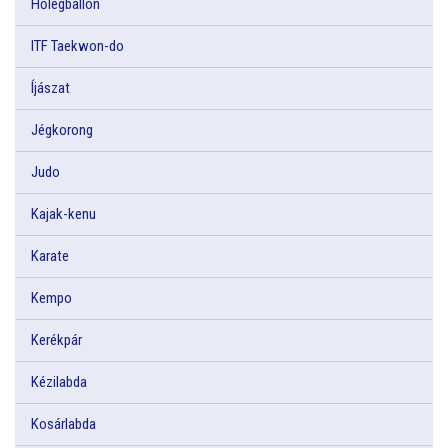
Hőlégballon
ITF Taekwon-do
Íjászat
Jégkorong
Judo
Kajak-kenu
Karate
Kempo
Kerékpár
Kézilabda
Kosárlabda