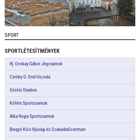
SPORT
SPORTLÉTESÍTMÉNYEK
Ifj. Ocskay Gábor Jégcsarnok
Csitáry G. Emil Uszoda
Sóstói Stadion
Köfém Sportcsarnok
Alba Regia Sportcsarnok
Bregyó Közi Ifjúsági és Szabadidőcentrum