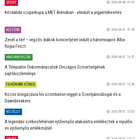
SPORT
2026.08.08. 07:07
Kézilabda szuperkupa a MET Arénában - elindult a jegyértékesítés
KULTÚRA
2026.08.07. 21:58
Zenél a tér! – végzős diákok koncertjével indult a háromnapos Alba
Regia Feszt
MAGYARORSZÁG
2026.08.07. 16:37
A Települési Önkormányzatok Országos Szövetségének
sajtóközleménye
FEHÉRVÁRI SZÍNES
2026.08.07. 16:04
Közös bringázásra hív szombaton reggel a Szentjánosbogár és a
Dawnbreakers
KÖZÉLET
2026.08.07. 15:03
A legendás székesfehérvári ejtőernyős alakulatra emlékeztek a repülős
és ejtőernyős emlékműnél
SPORT
2026.08.07. 13:17