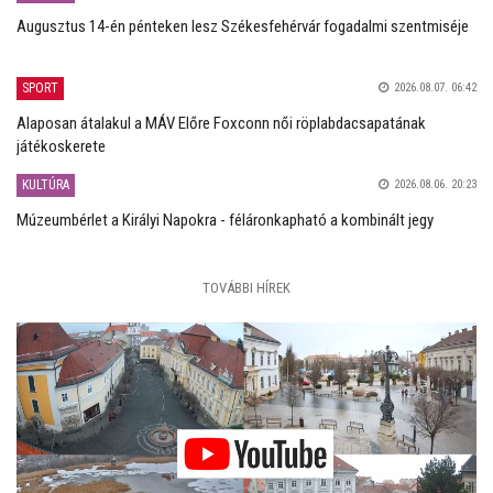
Augusztus 14-én pénteken lesz Székesfehérvár fogadalmi szentmiséje
SPORT
2026.08.07. 06:42
Alaposan átalakul a MÁV Előre Foxconn női röplabdacsapatának
játékoskerete
KULTÚRA
2026.08.06. 20:23
Múzeumbérlet a Királyi Napokra - féláronkapható a kombinált jegy
TOVÁBBI HÍREK