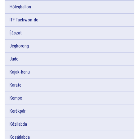
Hőlégballon
ITF Taekwon-do
Íjászat
Jégkorong
Judo
Kajak-kenu
Karate
Kempo
Kerékpár
Kézilabda
Kosárlabda