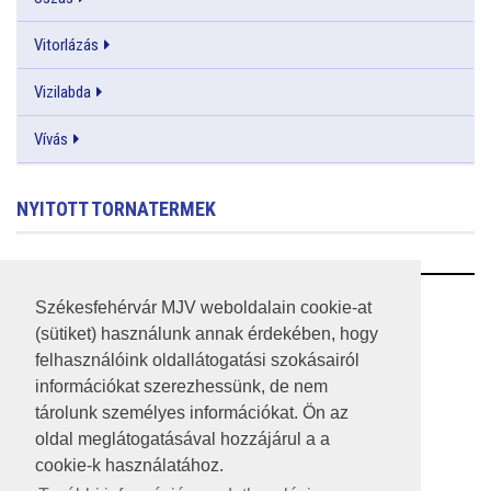
Vitorlázás
Vizilabda
Vívás
NYITOTT TORNATERMEK
RSS
Székesfehérvár MJV weboldalain cookie-at
(sütiket) használunk annak érdekében, hogy
A HONLAP 2017.03.31-I ÁLLAPOTA
felhasználóink oldallátogatási szokásairól
információkat szerezhessünk, de nem
JOGI NYILATKOZAT
tárolunk személyes információkat. Ön az
IMPRESSZUM
oldal meglátogatásával hozzájárul a a
cookie-k használatához.
MÉDIAAJÁNLAT