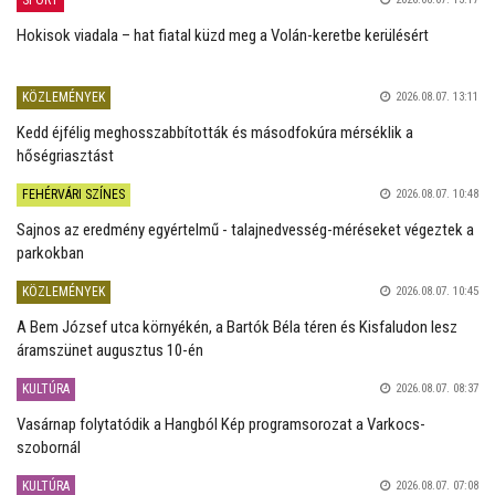
Hokisok viadala – hat fiatal küzd meg a Volán-keretbe kerülésért
KÖZLEMÉNYEK
2026.08.07. 13:11
Kedd éjfélig meghosszabbították és másodfokúra mérséklik a
hőségriasztást
FEHÉRVÁRI SZÍNES
2026.08.07. 10:48
Sajnos az eredmény egyértelmű - talajnedvesség-méréseket végeztek a
parkokban
KÖZLEMÉNYEK
2026.08.07. 10:45
A Bem József utca környékén, a Bartók Béla téren és Kisfaludon lesz
áramszünet augusztus 10-én
KULTÚRA
2026.08.07. 08:37
Vasárnap folytatódik a Hangból Kép programsorozat a Varkocs-
szobornál
KULTÚRA
2026.08.07. 07:08