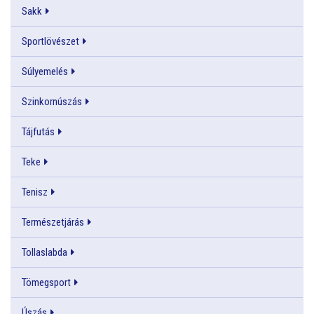
Sakk
Sportlövészet
Súlyemelés
Szinkornúszás
Tájfutás
Teke
Tenisz
Természetjárás
Tollaslabda
Tömegsport
Úszás