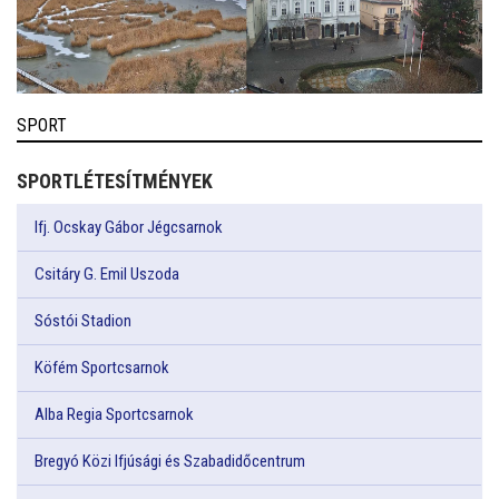
SPORT
SPORTLÉTESÍTMÉNYEK
Ifj. Ocskay Gábor Jégcsarnok
Csitáry G. Emil Uszoda
Sóstói Stadion
Köfém Sportcsarnok
Alba Regia Sportcsarnok
Bregyó Közi Ifjúsági és Szabadidőcentrum