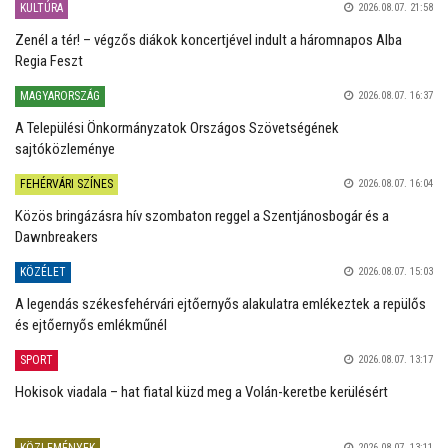
KULTÚRA
2026.08.07. 21:58
Zenél a tér! – végzős diákok koncertjével indult a háromnapos Alba
Regia Feszt
MAGYARORSZÁG
2026.08.07. 16:37
A Települési Önkormányzatok Országos Szövetségének
sajtóközleménye
FEHÉRVÁRI SZÍNES
2026.08.07. 16:04
Közös bringázásra hív szombaton reggel a Szentjánosbogár és a
Dawnbreakers
KÖZÉLET
2026.08.07. 15:03
A legendás székesfehérvári ejtőernyős alakulatra emlékeztek a repülős
és ejtőernyős emlékműnél
SPORT
2026.08.07. 13:17
Hokisok viadala – hat fiatal küzd meg a Volán-keretbe kerülésért
KÖZLEMÉNYEK
2026.08.07. 13:11