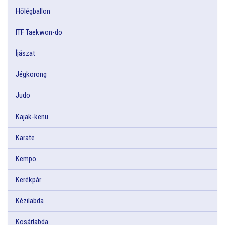
Hőlégballon
ITF Taekwon-do
Íjászat
Jégkorong
Judo
Kajak-kenu
Karate
Kempo
Kerékpár
Kézilabda
Kosárlabda