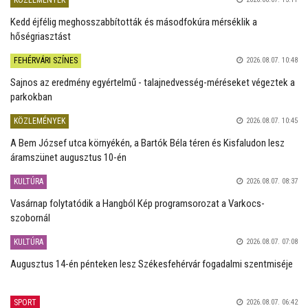
Kedd éjfélig meghosszabbították és másodfokúra mérséklik a
hőségriasztást
FEHÉRVÁRI SZÍNES
2026.08.07. 10:48
Sajnos az eredmény egyértelmű - talajnedvesség-méréseket végeztek a
parkokban
KÖZLEMÉNYEK
2026.08.07. 10:45
A Bem József utca környékén, a Bartók Béla téren és Kisfaludon lesz
áramszünet augusztus 10-én
KULTÚRA
2026.08.07. 08:37
Vasárnap folytatódik a Hangból Kép programsorozat a Varkocs-
szobornál
KULTÚRA
2026.08.07. 07:08
Augusztus 14-én pénteken lesz Székesfehérvár fogadalmi szentmiséje
SPORT
2026.08.07. 06:42