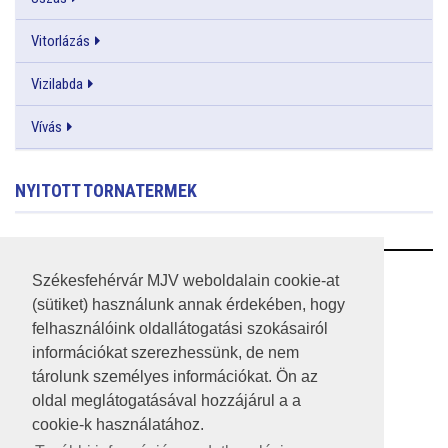
Vitorlázás
Vizilabda
Vívás
NYITOTT TORNATERMEK
RSS
Székesfehérvár MJV weboldalain cookie-at
(sütiket) használunk annak érdekében, hogy
A HONLAP 2017.03.31-I ÁLLAPOTA
felhasználóink oldallátogatási szokásairól
információkat szerezhessünk, de nem
JOGI NYILATKOZAT
tárolunk személyes információkat. Ön az
IMPRESSZUM
oldal meglátogatásával hozzájárul a a
cookie-k használatához.
MÉDIAAJÁNLAT