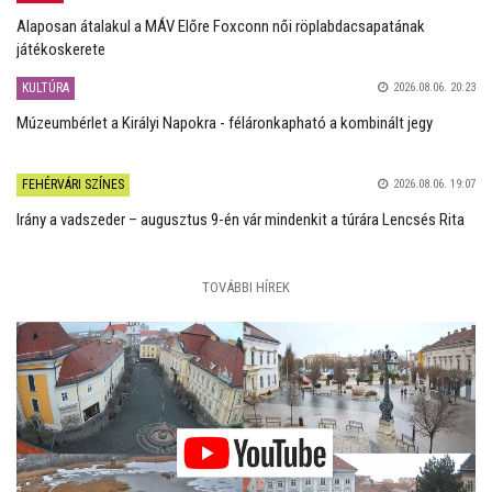
Alaposan átalakul a MÁV Előre Foxconn női röplabdacsapatának
játékoskerete
KULTÚRA
2026.08.06. 20:23
Múzeumbérlet a Királyi Napokra - féláronkapható a kombinált jegy
FEHÉRVÁRI SZÍNES
2026.08.06. 19:07
Irány a vadszeder – augusztus 9-én vár mindenkit a túrára Lencsés Rita
TOVÁBBI HÍREK