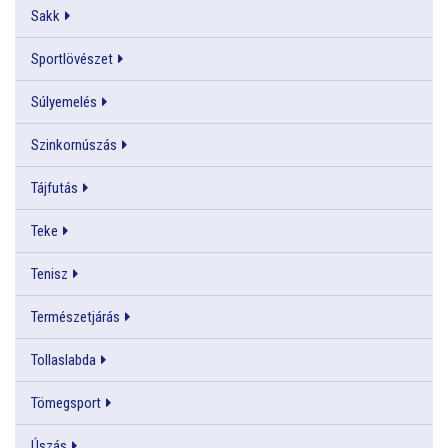
Sakk
Sportlövészet
Súlyemelés
Szinkornúszás
Tájfutás
Teke
Tenisz
Természetjárás
Tollaslabda
Tömegsport
Úszás