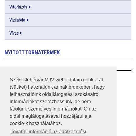
Vitorlázás
Vizilabda
Vívás
NYITOTT TORNATERMEK
RSS
Székesfehérvár MJV weboldalain cookie-at
(sütiket) használunk annak érdekében, hogy
A HONLAP 2017.03.31-I ÁLLAPOTA
felhasználóink oldallátogatási szokásairól
információkat szerezhessünk, de nem
JOGI NYILATKOZAT
tárolunk személyes információkat. Ön az
IMPRESSZUM
oldal meglátogatásával hozzájárul a a
cookie-k használatához.
MÉDIAAJÁNLAT
További információ az adatkezelési