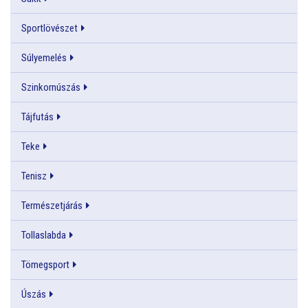
Sportlövészet
Súlyemelés
Szinkornúszás
Tájfutás
Teke
Tenisz
Természetjárás
Tollaslabda
Tömegsport
Úszás