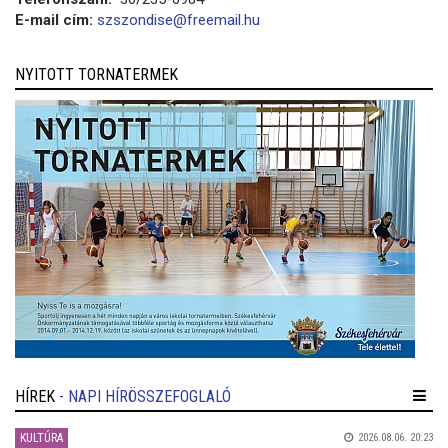
E-mail cím:
szszondise@freemail.hu
NYITOTT TORNATERMEK
HÍREK
- NAPI HÍRÖSSZEFOGLALÓ
KULTÚRA
2026.08.06. 20:23