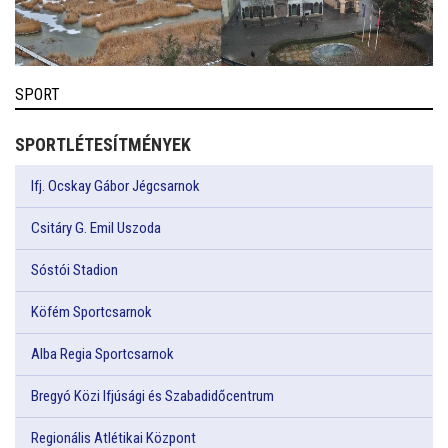
SPORT
SPORTLÉTESÍTMÉNYEK
Ifj. Ocskay Gábor Jégcsarnok
Csitáry G. Emil Uszoda
Sóstói Stadion
Köfém Sportcsarnok
Alba Regia Sportcsarnok
Bregyó Közi Ifjúsági és Szabadidőcentrum
Regionális Atlétikai Központ