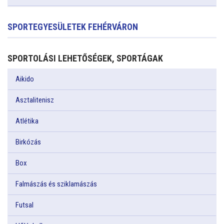
SPORTEGYESÜLETEK FEHÉRVÁRON
SPORTOLÁSI LEHETŐSÉGEK, SPORTÁGAK
Aikido
Asztalitenisz
Atlétika
Birkózás
Box
Falmászás és sziklamászás
Futsal