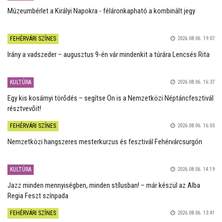
Múzeumbérlet a Királyi Napokra - féláronkapható a kombinált jegy
FEHÉRVÁRI SZÍNES
2026.08.06. 19:07
Irány a vadszeder – augusztus 9-én vár mindenkit a túrára Lencsés Rita
KULTÚRA
2026.08.06. 16:37
Egy kis kosárnyi törődés – segítse Ön is a Nemzetközi Néptáncfesztivál
résztvevőit!
FEHÉRVÁRI SZÍNES
2026.08.06. 16:03
Nemzetközi hangszeres mesterkurzus és fesztivál Fehérvárcsurgón
KULTÚRA
2026.08.06. 14:19
Jazz minden mennyiségben, minden stílusban! – már készül az Alba
Regia Feszt színpada
FEHÉRVÁRI SZÍNES
2026.08.06. 13:41