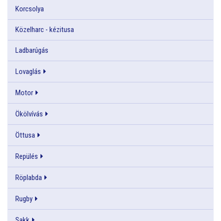
Korcsolya
Közelharc - kézitusa
Ladbarúgás
Lovaglás
Motor
Ökölvívás
Öttusa
Repülés
Röplabda
Rugby
Sakk