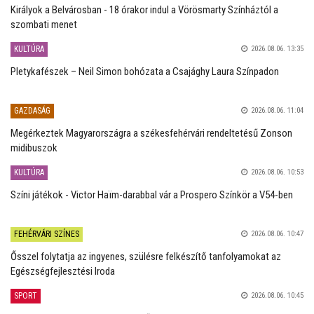
Királyok a Belvárosban - 18 órakor indul a Vörösmarty Színháztól a
szombati menet
KULTÚRA
2026.08.06. 13:35
Pletykafészek – Neil Simon bohózata a Csajághy Laura Színpadon
GAZDASÁG
2026.08.06. 11:04
Megérkeztek Magyarországra a székesfehérvári rendeltetésű Zonson
midibuszok
KULTÚRA
2026.08.06. 10:53
Színi játékok - Victor Haïm-darabbal vár a Prospero Színkör a V54-ben
FEHÉRVÁRI SZÍNES
2026.08.06. 10:47
Ősszel folytatja az ingyenes, szülésre felkészítő tanfolyamokat az
Egészségfejlesztési Iroda
SPORT
2026.08.06. 10:45