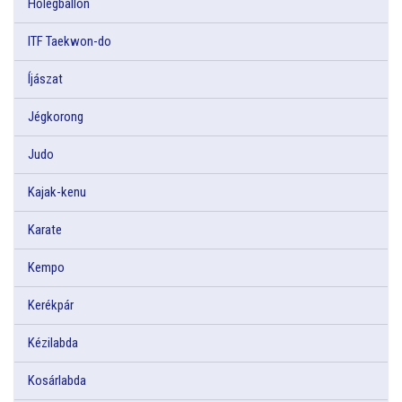
Hőlégballon
ITF Taekwon-do
Íjászat
Jégkorong
Judo
Kajak-kenu
Karate
Kempo
Kerékpár
Kézilabda
Kosárlabda