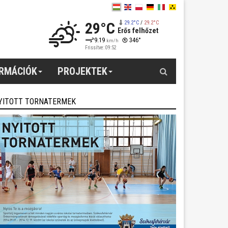
29°C
29.2°C
/
29.2°C
Erős felhőzet
9.19
346°
km/h
Frissítve: 09:52
Keresés
ORMÁCIÓK
PROJEKTEK
YITOTT TORNATERMEK