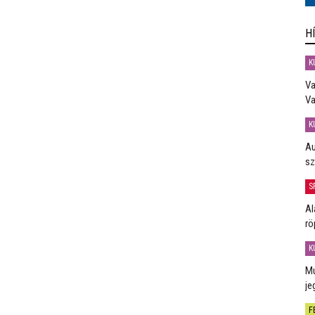
H
K
Va
Va
K
Au
sz
S
Al
rö
K
Mú
je
F