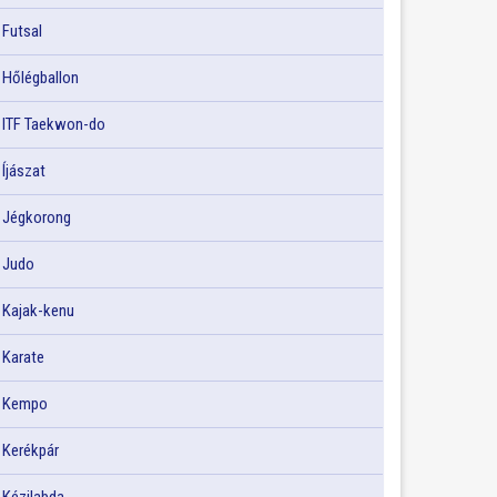
Futsal
Hőlégballon
ITF Taekwon-do
Íjászat
Jégkorong
Judo
Kajak-kenu
Karate
Kempo
Kerékpár