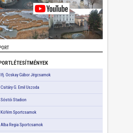
PORT
PORTLÉTESÍTMÉNYEK
Ifj. Ocskay Gábor Jégcsarnok
Csitáry G. Emil Uszoda
Sóstói Stadion
Köfém Sportcsarnok
Alba Regia Sportcsarnok