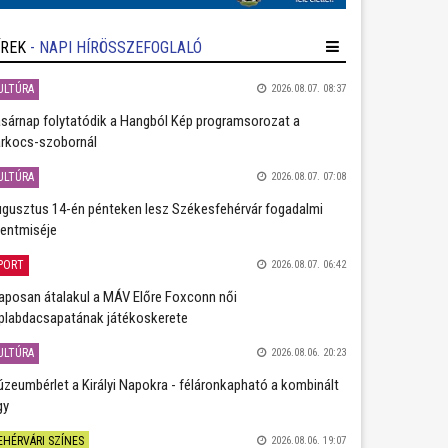
ÍREK
- NAPI HÍRÖSSZEFOGLALÓ
ULTÚRA
2026.08.07. 08:37
sárnap folytatódik a Hangból Kép programsorozat a
rkocs-szobornál
ULTÚRA
2026.08.07. 07:08
gusztus 14-én pénteken lesz Székesfehérvár fogadalmi
entmiséje
PORT
2026.08.07. 06:42
aposan átalakul a MÁV Előre Foxconn női
plabdacsapatának játékoskerete
ULTÚRA
2026.08.06. 20:23
zeumbérlet a Királyi Napokra - féláronkapható a kombinált
gy
EHÉRVÁRI SZÍNES
2026.08.06. 19:07