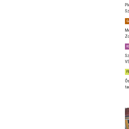
Pl
Sz
G
Me
Zo
K
Sz
V5
F
Ős
ta