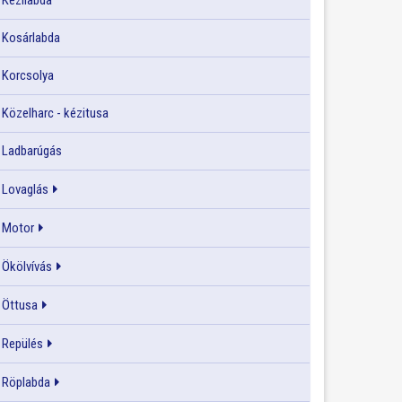
Kézilabda
Kosárlabda
Korcsolya
Közelharc - kézitusa
Ladbarúgás
Lovaglás
Motor
Ökölvívás
Öttusa
Repülés
Röplabda