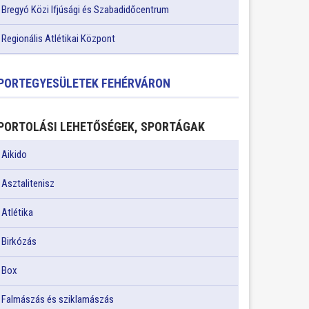
Bregyó Közi Ifjúsági és Szabadidőcentrum
Regionális Atlétikai Központ
PORTEGYESÜLETEK FEHÉRVÁRON
PORTOLÁSI LEHETŐSÉGEK, SPORTÁGAK
Aikido
Asztalitenisz
Atlétika
Birkózás
Box
Falmászás és sziklamászás