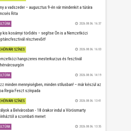
ány a vadszeder – augusztus 9-én vár mindenkit a túrára
ncsés Rita
ULTÚRA
2026.08.06. 16:37
y kis kosárnyi törődés – segítse Ön is a Nemzetközi
ptáncfesztivál résztvevőit!
EHÉRVÁRI SZÍNES
2026.08.06. 16:03
mzetközi hangszeres mesterkurzus és fesztivál
hérvárcsurgón
ULTÚRA
2026.08.06. 14:19
zz minden mennyiségben, minden stílusban! – már készül az
ba Regia Feszt színpada
EHÉRVÁRI SZÍNES
2026.08.06. 13:41
rályok a Belvárosban - 18 órakor indul a Vörösmarty
ínháztól a szombati menet
ULTÚRA
2026.08.06. 13:35