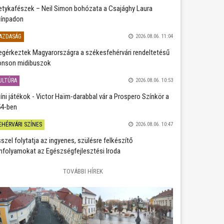
etykafészek – Neil Simon bohózata a Csajághy Laura
ínpadon
AZDASÁG
2026.08.06. 11:04
gérkeztek Magyarországra a székesfehérvári rendeltetésű
nson midibuszok
ULTÚRA
2026.08.06. 10:53
íni játékok - Victor Haïm-darabbal vár a Prospero Színkör a
4-ben
EHÉRVÁRI SZÍNES
2026.08.06. 10:47
szel folytatja az ingyenes, szülésre felkészítő
nfolyamokat az Egészségfejlesztési Iroda
TOVÁBBI HÍREK