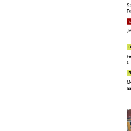
Sz
Fe
V
„M
F
Fe
Or
F
Mo
na