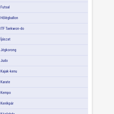
Futsal
Hőlégballon
ITF Taekwon-do
Íjászat
Jégkorong
Judo
Kajak-kenu
Karate
Kempo
Kerékpár