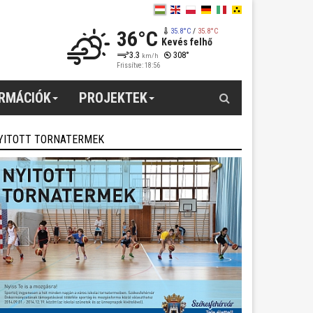
36°C
35.8°C
/
35.8°C
Kevés felhő
3.3
308°
km/h
Frissítve: 18:56
Keresés
ORMÁCIÓK
PROJEKTEK
YITOTT TORNATERMEK