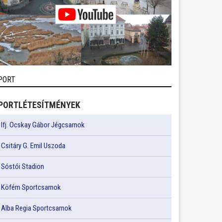
PORT
PORTLÉTESÍTMÉNYEK
Ifj. Ocskay Gábor Jégcsarnok
Csitáry G. Emil Uszoda
Sóstói Stadion
Köfém Sportcsarnok
Alba Regia Sportcsarnok