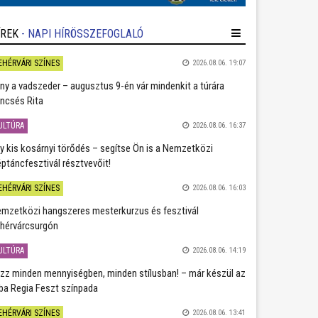
ÍREK
- NAPI HÍRÖSSZEFOGLALÓ
EHÉRVÁRI SZÍNES
2026.08.06. 19:07
ány a vadszeder – augusztus 9-én vár mindenkit a túrára
ncsés Rita
ULTÚRA
2026.08.06. 16:37
y kis kosárnyi törődés – segítse Ön is a Nemzetközi
ptáncfesztivál résztvevőit!
EHÉRVÁRI SZÍNES
2026.08.06. 16:03
mzetközi hangszeres mesterkurzus és fesztivál
hérvárcsurgón
ULTÚRA
2026.08.06. 14:19
zz minden mennyiségben, minden stílusban! – már készül az
ba Regia Feszt színpada
EHÉRVÁRI SZÍNES
2026.08.06. 13:41