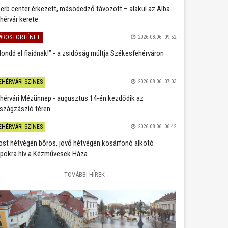
erb center érkezett, másodedző távozott – alakul az Alba
hérvár kerete
ÁROSTÖRTÉNET
2026.08.06. 09:52
ondd el fiaidnak!” - a zsidóság múltja Székesfehérváron
EHÉRVÁRI SZÍNES
2026.08.06. 07:03
hérvári Mézünnep - augusztus 14-én kezdődik az
szágzászló téren
EHÉRVÁRI SZÍNES
2026.08.06. 06:42
st hétvégén bőrös, jövő hétvégén kosárfonó alkotó
pokra hív a Kézművesek Háza
TOVÁBBI HÍREK