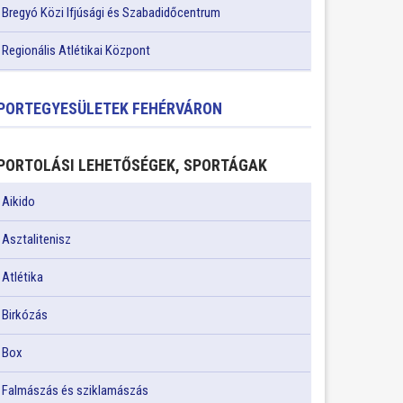
Bregyó Közi Ifjúsági és Szabadidőcentrum
Regionális Atlétikai Központ
PORTEGYESÜLETEK FEHÉRVÁRON
PORTOLÁSI LEHETŐSÉGEK, SPORTÁGAK
Aikido
Asztalitenisz
Atlétika
Birkózás
Box
Falmászás és sziklamászás