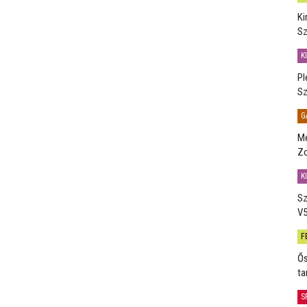
Ki
Sz
K
Pl
Sz
G
Me
Zo
K
Sz
V5
F
Ős
ta
S