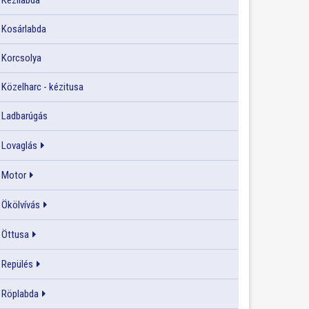
Kézilabda
Kosárlabda
Korcsolya
Közelharc - kézitusa
Ladbarúgás
Lovaglás
Motor
Ökölvívás
Öttusa
Repülés
Röplabda