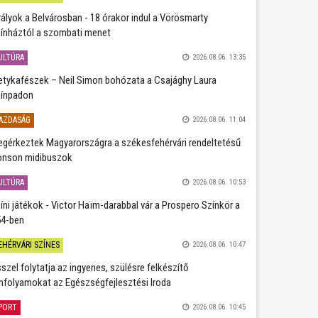
rályok a Belvárosban - 18 órakor indul a Vörösmarty
ínháztól a szombati menet
ULTÚRA
2026.08.06. 13:35
etykafészek – Neil Simon bohózata a Csajághy Laura
ínpadon
AZDASÁG
2026.08.06. 11:04
gérkeztek Magyarországra a székesfehérvári rendeltetésű
nson midibuszok
ULTÚRA
2026.08.06. 10:53
íni játékok - Victor Haïm-darabbal vár a Prospero Színkör a
4-ben
EHÉRVÁRI SZÍNES
2026.08.06. 10:47
szel folytatja az ingyenes, szülésre felkészítő
nfolyamokat az Egészségfejlesztési Iroda
PORT
2026.08.06. 10:45