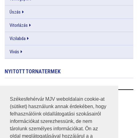
Úszás
Vitorlázás
Vizilabda
Vívás
NYITOTT TORNATERMEK
RSS
Székesfehérvár MJV weboldalain cookie-at
(sütiket) használunk annak érdekében, hogy
A HONLAP 2017.03.31-I ÁLLAPOTA
felhasználóink oldallátogatási szokásairól
információkat szerezhessünk, de nem
JOGI NYILATKOZAT
tárolunk személyes információkat. Ön az
IMPRESSZUM
oldal meglátogatásával hozzájárul a a