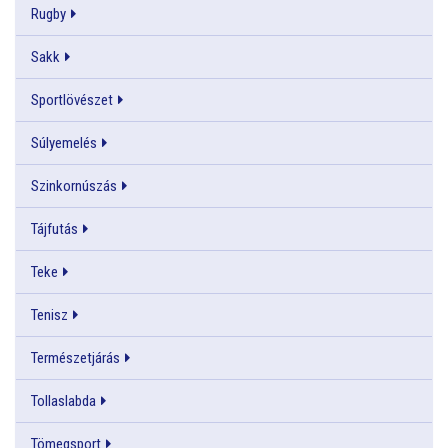
Rugby
Sakk
Sportlövészet
Súlyemelés
Szinkornúszás
Tájfutás
Teke
Tenisz
Természetjárás
Tollaslabda
Tömegsport