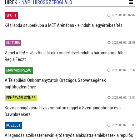
HÍREK
- NAPI HÍRÖSSZEFOGLALÓ
SPORT
2026.08.08. 07:07
Kézilabda szuperkupa a MET Arénában - elindult a jegyértékesítés
KULTÚRA
2026.08.07. 21:58
Zenél a tér! – végzős diákok koncertjével indult a háromnapos Alba
Regia Feszt
MAGYARORSZÁG
2026.08.07. 16:37
A Települési Önkormányzatok Országos Szövetségének
sajtóközleménye
FEHÉRVÁRI SZÍNES
2026.08.07. 16:04
Közös bringázásra hív szombaton reggel a Szentjánosbogár és a
Dawnbreakers
KÖZÉLET
2026.08.07. 15:03
A legendás székesfehérvári ejtőernyős alakulatra emlékeztek a repülős