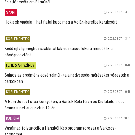
és ejtőernyős emlékműnél
SPORT
2026.08.07. 13:17
Hokisok viadala – hat fiatal küzd meg a Volán-keretbe kerülésért
KÖZLEMÉNYEK
2026.08.07. 13:11
Kedd éjfélig meghosszabbították és másodfokúra mérséklik a
hőségriasztást
FEHÉRVÁRI SZÍNES
2026.08.07. 10:48
Sajnos az eredmény egyértelmű - talajnedvesség-méréseket végeztek a
parkokban
KÖZLEMÉNYEK
2026.08.07. 10:45
A Bem József utca környékén, a Bartók Béla téren és Kisfaludon lesz
áramszünet augusztus 10-én
KULTÚRA
2026.08.07. 08:37
Vasárnap folytatódik a Hangból Kép programsorozat a Varkocs-
szobornál