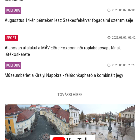
KULTÚRA
2026.08.07. 07:08
Augusztus 14-én pénteken lesz Székesfehérvár fogadalmi szentmiséje
SPORT
2026.08.07. 06:42
Alaposan átalakul a MÁV Előre Foxconn női röplabdacsapatának
játékoskerete
KULTÚRA
2026.08.06. 20:23
Múzeumbérlet a Királyi Napokra - féláronkapható a kombinált jegy
TOVÁBBI HÍREK