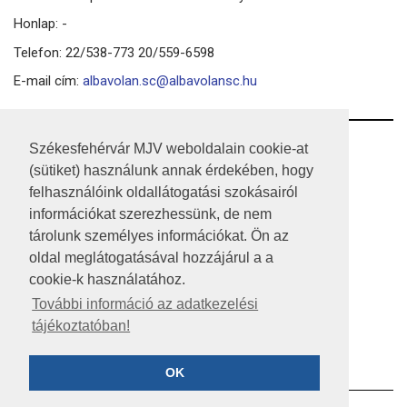
Honlap: -
Telefon: 22/538-773 20/559-6598
E-mail cím:
albavolan.sc@albavolansc.hu
RSS
Székesfehérvár MJV weboldalain cookie-at
(sütiket) használunk annak érdekében, hogy
A HONLAP 2017.03.31-I ÁLLAPOTA
felhasználóink oldallátogatási szokásairól
információkat szerezhessünk, de nem
JOGI NYILATKOZAT
tárolunk személyes információkat. Ön az
IMPRESSZUM
oldal meglátogatásával hozzájárul a a
cookie-k használatához.
MÉDIAAJÁNLAT
További információ az adatkezelési
tájékoztatóban!
KÖZÉRDEKŰ ADATOK
ADATVÉDELEM
OK
©2023 SZÉKESFEHÉRVÁR MEGYEI JOGÚ VÁROS