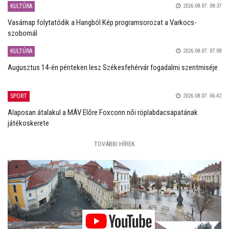
KULTÚRA
2026.08.07. 08:37
Vasárnap folytatódik a Hangból Kép programsorozat a Varkocs-
szobornál
KULTÚRA
2026.08.07. 07:08
Augusztus 14-én pénteken lesz Székesfehérvár fogadalmi szentmiséje
SPORT
2026.08.07. 06:42
Alaposan átalakul a MÁV Előre Foxconn női röplabdacsapatának
játékoskerete
TOVÁBBI HÍREK