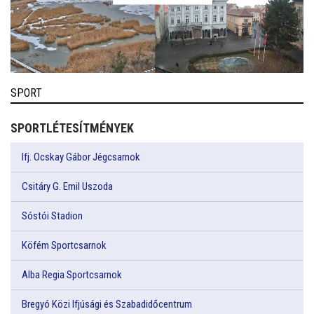
SPORT
SPORTLÉTESÍTMÉNYEK
Ifj. Ocskay Gábor Jégcsarnok
Csitáry G. Emil Uszoda
Sóstói Stadion
Köfém Sportcsarnok
Alba Regia Sportcsarnok
Bregyó Közi Ifjúsági és Szabadidőcentrum