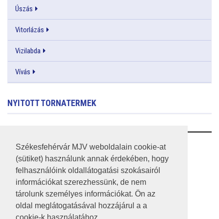
Úszás
Vitorlázás
Vizilabda
Vívás
NYITOTT TORNATERMEK
RSS
Székesfehérvár MJV weboldalain cookie-at
(sütiket) használunk annak érdekében, hogy
A HONLAP 2017.03.31-I ÁLLAPOTA
felhasználóink oldallátogatási szokásairól
információkat szerezhessünk, de nem
JOGI NYILATKOZAT
tárolunk személyes információkat. Ön az
IMPRESSZUM
oldal meglátogatásával hozzájárul a a
cookie-k használatához.