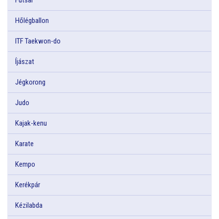
Hőlégballon
ITF Taekwon-do
Íjászat
Jégkorong
Judo
Kajak-kenu
Karate
Kempo
Kerékpár
Kézilabda