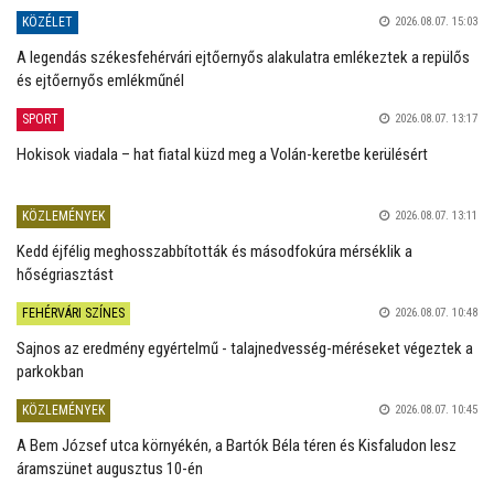
KÖZÉLET
2026.08.07. 15:03
A legendás székesfehérvári ejtőernyős alakulatra emlékeztek a repülős
és ejtőernyős emlékműnél
SPORT
2026.08.07. 13:17
Hokisok viadala – hat fiatal küzd meg a Volán-keretbe kerülésért
KÖZLEMÉNYEK
2026.08.07. 13:11
Kedd éjfélig meghosszabbították és másodfokúra mérséklik a
hőségriasztást
FEHÉRVÁRI SZÍNES
2026.08.07. 10:48
Sajnos az eredmény egyértelmű - talajnedvesség-méréseket végeztek a
parkokban
KÖZLEMÉNYEK
2026.08.07. 10:45
A Bem József utca környékén, a Bartók Béla téren és Kisfaludon lesz
áramszünet augusztus 10-én