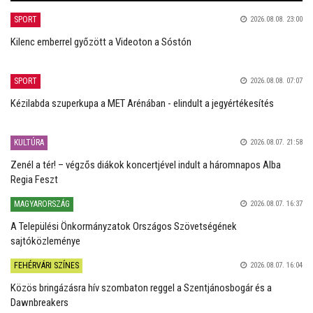
SPORT
2026.08.08. 23:00
Kilenc emberrel győzött a Videoton a Sóstón
SPORT
2026.08.08. 07:07
Kézilabda szuperkupa a MET Arénában - elindult a jegyértékesítés
KULTÚRA
2026.08.07. 21:58
Zenél a tér! – végzős diákok koncertjével indult a háromnapos Alba
Regia Feszt
MAGYARORSZÁG
2026.08.07. 16:37
A Települési Önkormányzatok Országos Szövetségének
sajtóközleménye
FEHÉRVÁRI SZÍNES
2026.08.07. 16:04
Közös bringázásra hív szombaton reggel a Szentjánosbogár és a
Dawnbreakers