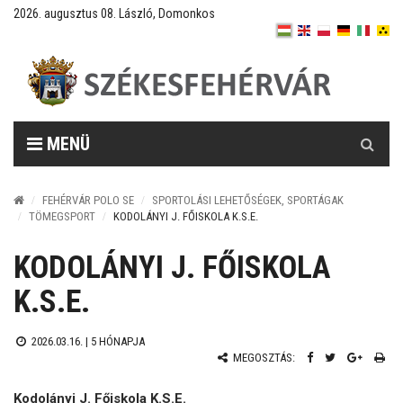
2026. augusztus 08. László, Domonkos
Keresés
MENÜ
FEHÉRVÁR POLO SE
SPORTOLÁSI LEHETŐSÉGEK, SPORTÁGAK
TÖMEGSPORT
KODOLÁNYI J. FŐISKOLA K.S.E.
KODOLÁNYI J. FŐISKOLA
K.S.E.
2026.03.16. |
5 HÓNAPJA
MEGOSZTÁS:
Kodolányi J. Főiskola K.S.E.