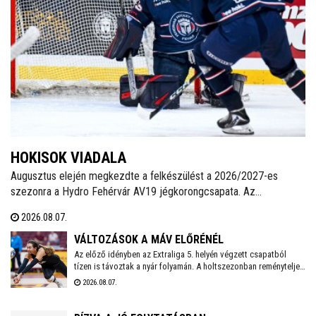
HOKISOK VIADALA
Augusztus elején megkezdte a felkészülést a 2026/2027-es
szezonra a Hydro Fehérvár AV19 jégkorongcsapata. Az
edzéseken részt vesz a FEHA19 hat fiatalja is, akik közül a legjobb
2026.08.07.
teljesítményt nyújtó játékos csatlakozhat a Volán ICEHL-
keretéhez.
VÁLTOZÁSOK A MÁV ELŐRÉNÉL
Az előző idényben az Extraliga 5. helyén végzett csapatból
tízen is távoztak a nyár folyamán. A holtszezonban reményteljes
magyar és külföldi fiatalokkal, valamint bolgár válogatott
2026.08.07.
tehetséggel is erősödött az együttes, melynek szakmai
munkájáért a 2026/2027-es évadban is Kaszap Tamás felel.