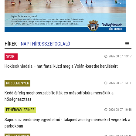
HÍREK
- NAPI HÍRÖSSZEFOGLALÓ
SPORT
2026.08.07. 13:17
Hokisok viadala – hat fiatal küzd meg a Volán-keretbe kerülésért
KÖZLEMÉNYEK
2026.08.07. 13:11
Kedd éjfélig meghosszabbították és másodfokúra mérséklik a
hőségriasztást
FEHÉRVÁRI SZÍNES
2026.08.07. 10:48
Sajnos az eredmény egyértelmű - talajnedvesség-méréseket végeztek a
parkokban