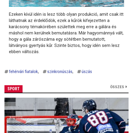
Ezeken kívül idén is lesz több olyan produkció, amit csak itt
láthatnak az érdeklődök, ezek a kűrök kifejezetten a
karácsony témakörében születtek meg erre a gálára és
máshol nem kerülnek bemutatásra. Már hagyománnyá vált,
hogy a gála zárószáma egy sötétben bemutatott,
látványos gyertyás kűr. Szinte biztos, hogy idén sem lesz
ebben változás.
fehérvári fiatalok
szinkronúszás
úszás
ÖSSZES
SPORT