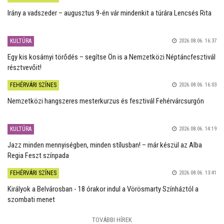
Irány a vadszeder – augusztus 9-én vár mindenkit a túrára Lencsés Rita
KULTÚRA
2026.08.06. 16:37
Egy kis kosárnyi törődés – segítse Ön is a Nemzetközi Néptáncfesztivál
résztvevőit!
FEHÉRVÁRI SZÍNES
2026.08.06. 16:03
Nemzetközi hangszeres mesterkurzus és fesztivál Fehérvárcsurgón
KULTÚRA
2026.08.06. 14:19
Jazz minden mennyiségben, minden stílusban! – már készül az Alba
Regia Feszt színpada
FEHÉRVÁRI SZÍNES
2026.08.06. 13:41
Királyok a Belvárosban - 18 órakor indul a Vörösmarty Színháztól a
szombati menet
TOVÁBBI HÍREK