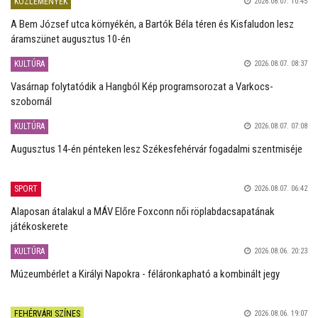
KÖZLEMÉNYEK
2026.08.07. 10:45
A Bem József utca környékén, a Bartók Béla téren és Kisfaludon lesz
áramszünet augusztus 10-én
KULTÚRA
2026.08.07. 08:37
Vasárnap folytatódik a Hangból Kép programsorozat a Varkocs-
szobornál
KULTÚRA
2026.08.07. 07:08
Augusztus 14-én pénteken lesz Székesfehérvár fogadalmi szentmiséje
SPORT
2026.08.07. 06:42
Alaposan átalakul a MÁV Előre Foxconn női röplabdacsapatának
játékoskerete
KULTÚRA
2026.08.06. 20:23
Múzeumbérlet a Királyi Napokra - féláronkapható a kombinált jegy
FEHÉRVÁRI SZÍNES
2026.08.06. 19:07