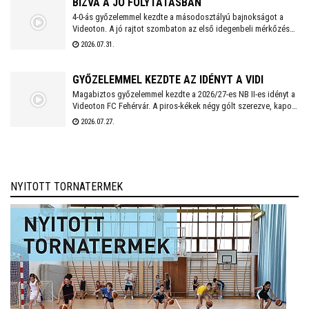
BÍZVA A JÓ FOLYTATÁSBAN
4-0-ás győzelemmel kezdte a másodosztályú bajnokságot a
Videoton. A jó rajtot szombaton az első idegenbeli mérkőzés
követi, a tavaly még NB I-es Kazincbarcika otthonában.
2026.07.31.
GYŐZELEMMEL KEZDTE AZ IDÉNYT A VIDI
Magabiztos győzelemmel kezdte a 2026/27-es NB II-es idényt a
Videoton FC Fehérvár. A piros-kékek négy gólt szerezve, kapott
találat nélkül múlták felül a tavalyi szezon negyedik
2026.07.27.
helyezettjét.
NYITOTT TORNATERMEK