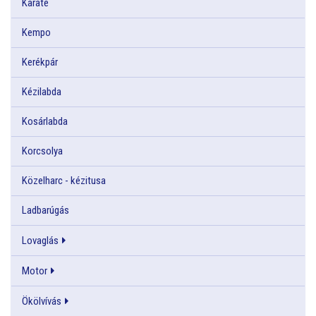
Karate
Kempo
Kerékpár
Kézilabda
Kosárlabda
Korcsolya
Közelharc - kézitusa
Ladbarúgás
Lovaglás
Motor
Ökölvívás