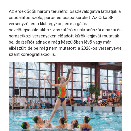
Az érdeklődők három területről összeválogatva láthatják a
csodálatos szóló, páros és csapatkűröket. Az Orka SE
versenyzői és a klub egykori, erre a gálára
nevelőegyesületükhöz visszatérő szinkronúszói a hazai és
nemzetközi versenyeken előadott kűrök legjavát mutatják
be, de ízelítőt adnak a még készülőben lévő vagy már
elkészült, de be még nem mutatott, a 2026-os versenyévre
szánt koreográfiákból is.