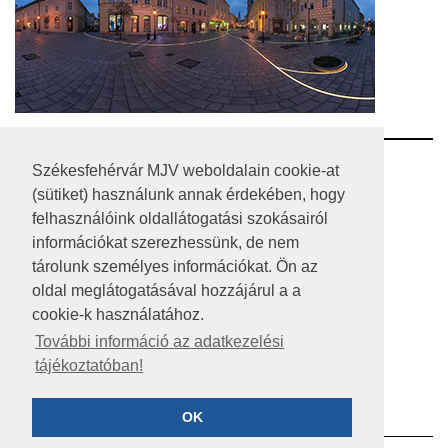
RSS
Székesfehérvár MJV weboldalain cookie-at
(sütiket) használunk annak érdekében, hogy
A HONLAP 2017.03.31-I ÁLLAPOTA
felhasználóink oldallátogatási szokásairól
információkat szerezhessünk, de nem
JOGI NYILATKOZAT
tárolunk személyes információkat. Ön az
IMPRESSZUM
oldal meglátogatásával hozzájárul a a
cookie-k használatához.
MÉDIAAJÁNLAT
További információ az adatkezelési
tájékoztatóban!
KÖZÉRDEKŰ ADATOK
ADATVÉDELEM
OK