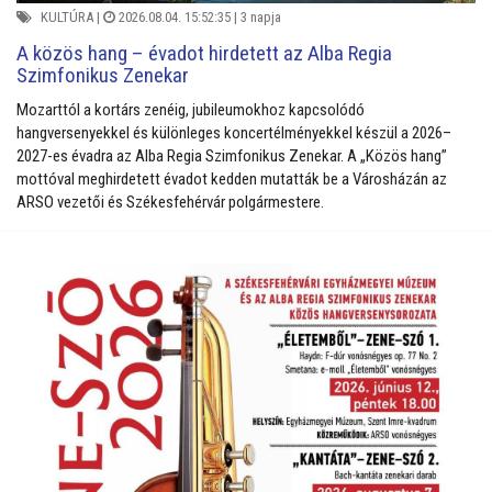
KULTÚRA
|
2026.08.04. 15:52:35 |
3 napja
A közös hang – évadot hirdetett az Alba Regia
Szimfonikus Zenekar
Mozarttól a kortárs zenéig, jubileumokhoz kapcsolódó
hangversenyekkel és különleges koncertélményekkel készül a 2026–
2027-es évadra az Alba Regia Szimfonikus Zenekar. A „Közös hang”
mottóval meghirdetett évadot kedden mutatták be a Városházán az
ARSO vezetői és Székesfehérvár polgármestere.