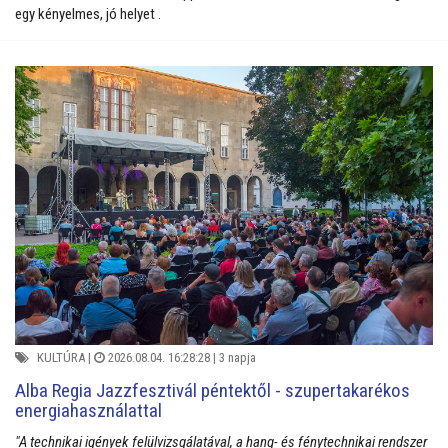
egy kényelmes, jó helyet .
KULTÚRA
|
2026.08.04. 16:28:28 |
3 napja
Alba Regia Jazzfesztivál péntektől - szupertakarékos
energiahasználattal
"A technikai igények felülvizsgálatával, a hang- és fénytechnikai rendszer