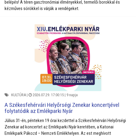
belépés! A téren gasztronómiai élményekkel, termelői borokkal és
kézműves sörökkel is várják a vendégeket.
KULTÚRA
|
2026.07.29. 17:00:15 |
9 napja
A Székesfehérvári Helyőrségi Zenekar koncertjével
folytatódik az Emlékparki Nyár
Július 31-én, pénteken 19 órai kezdettel a Székesfehérvári Helyőrségi
Zenekar ad koncertet az Emlékparki Nyár keretében, a Katonai
Emlékpark Pákozd – Nemzeti Emlékhelyen. Az est meghívott