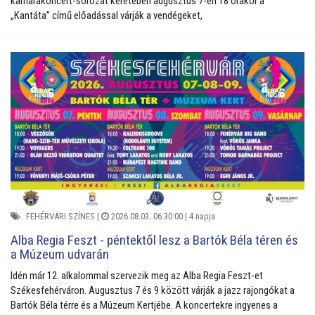
kamarakoncert-sorozat keretében augusztus 7-én 18 órakor a
„Kantáta” című előadással várják a vendégeket,
FEHÉRVÁRI SZÍNES
|
2026.08.03. 06:30:00 |
4 napja
Alba Regia Feszt - péntektől lesz a Bartók Béla téren és
a Múzeum udvarán
Idén már 12. alkalommal szervezik meg az Alba Regia Feszt-et
Székesfehérváron. Augusztus 7 és 9 között várják a jazz rajongókat a
Bartók Béla térre és a Múzeum Kertjébe. A koncertekre ingyenes a