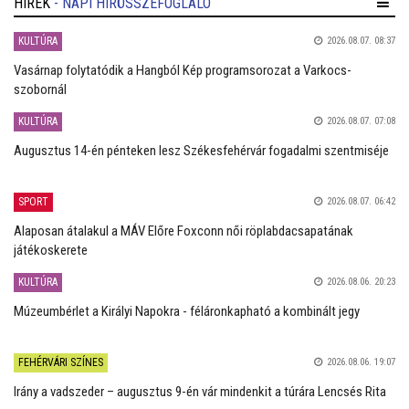
HÍREK
- NAPI HÍRÖSSZEFOGLALÓ
KULTÚRA
2026.08.07. 08:37
Vasárnap folytatódik a Hangból Kép programsorozat a Varkocs-
szobornál
KULTÚRA
2026.08.07. 07:08
Augusztus 14-én pénteken lesz Székesfehérvár fogadalmi szentmiséje
SPORT
2026.08.07. 06:42
Alaposan átalakul a MÁV Előre Foxconn női röplabdacsapatának
játékoskerete
KULTÚRA
2026.08.06. 20:23
Múzeumbérlet a Királyi Napokra - féláronkapható a kombinált jegy
FEHÉRVÁRI SZÍNES
2026.08.06. 19:07
Irány a vadszeder – augusztus 9-én vár mindenkit a túrára Lencsés Rita