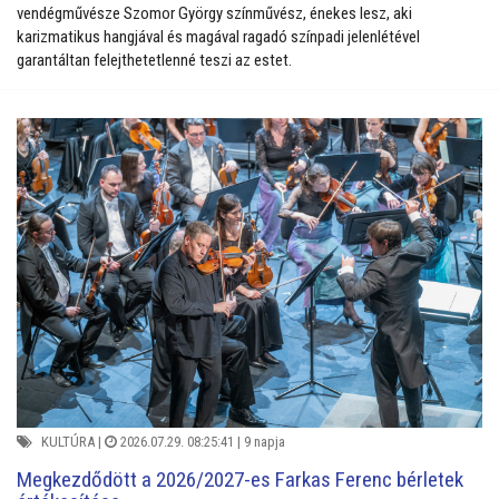
vendégművésze Szomor György színművész, énekes lesz, aki
karizmatikus hangjával és magával ragadó színpadi jelenlétével
garantáltan felejthetetlenné teszi az estet.
KULTÚRA
|
2026.07.29. 08:25:41 |
9 napja
Megkezdődött a 2026/2027-es Farkas Ferenc bérletek