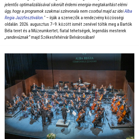
jelentős optimalizálásával sikerült érdemi energia-megtakarítást elérni
úgy, hogy a programok szakmai színvonala nem csorbul majd az idei
Alba
Regia Jazzfesztiválon
."
– írják a szervezők a rendezvény közösségi
oldalán. 2026. augusztus 7–9. között ismét zenével töltik meg a Bartók
Béla teret és a Múzeumkertet; fiatal tehetségek, legendás mesterek
„randevúznak”
majd Székesfehérvár Belvárosában!