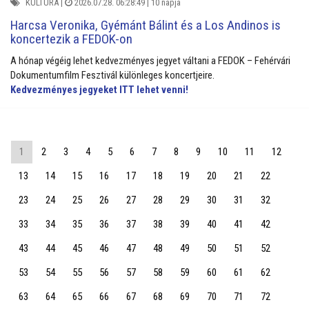
KULTÚRA
|
2026.07.28. 06:28:49 |
10 napja
Harcsa Veronika, Gyémánt Bálint és a Los Andinos is
koncertezik a FEDOK-on
A hónap végéig lehet kedvezményes jegyet váltani a FEDOK – Fehérvári
Dokumentumfilm Fesztivál különleges koncertjeire.
Kedvezményes jegyeket ITT lehet venni!
1
2
3
4
5
6
7
8
9
10
11
12
13
14
15
16
17
18
19
20
21
22
23
24
25
26
27
28
29
30
31
32
33
34
35
36
37
38
39
40
41
42
43
44
45
46
47
48
49
50
51
52
53
54
55
56
57
58
59
60
61
62
63
64
65
66
67
68
69
70
71
72