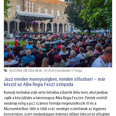
KULTÚRA
|
2026.08.06. 14:19:39 |
körülbelül 17 órája
Jazz minden mennyiségben, minden stílusban! – már
készül az Alba Regia Feszt színpada
Komoly technikai stáb vette birtokba a Bartók Béla teret, ahol javában
zajlik a készülődés a háromnapos Alba Regia Fesztre. Péntek estétől
vasárnap estig a jazz számos formája megmutatkozik itt és a
Múzeumkertben. Idén is több száz vendégre számítanak az ingyenes
koncerteken, ezért mindenképpen érdemes időben érkezni és elfoglalni