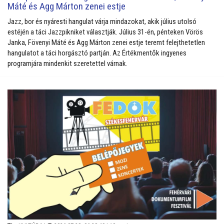
Máté és Agg Márton zenei estje
Jazz, bor és nyáresti hangulat várja mindazokat, akik július utolsó
estéjén a táci Jazzpikniket választják. Július 31-én, pénteken Vörös
Janka, Fövenyi Máté és Agg Márton zenei estje teremt felejthetetlen
hangulatot a táci horgásztó partján. Az Értékmentők ingyenes
programjára mindenkit szeretettel várnak.