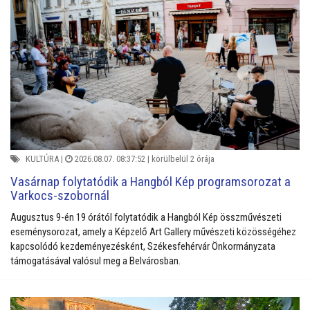
KULTÚRA
|
2026.08.07. 08:37:52 |
körülbelül 2 órája
Vasárnap folytatódik a Hangból Kép programsorozat a
Varkocs-szobornál
Augusztus 9-én 19 órától folytatódik a Hangból Kép összművészeti
eseménysorozat, amely a Képzelő Art Gallery művészeti közösségéhez
kapcsolódó kezdeményezésként, Székesfehérvár Önkormányzata
támogatásával valósul meg a Belvárosban.