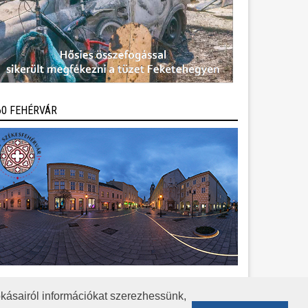
60 FEHÉRVÁR
kásairól információkat szerezhessünk,
KÖZÉRDEKŰ ADATOK
ADATVÉDELEM