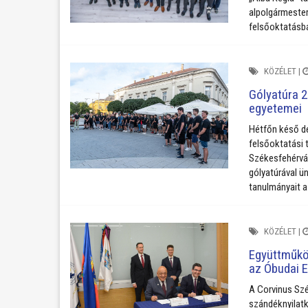
alpolgármeste
felsőoktatásba
KÖZÉLET
|
Gólyatúra 2
egyetemei
Hétfőn késő dé
felsőoktatási 
Székesfehérvár
gólyatúrával ü
tanulmányait 
KÖZÉLET
|
Együttműkö
az Óbudai 
A Corvinus Sz
szándéknyilatk