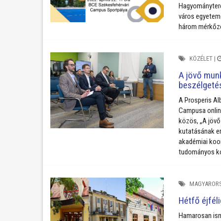
Hagyományterem
város egyeteme
három mérkőzé
KÖZÉLET
|
A jövő munk
beszélgeté
A Prosperis Al
Campusa online
közös, „A jövő
kutatásának er
akadémiai koor
tudományos ko
MAGYAROR
Hétfő éjféli
Hamarosan ismé