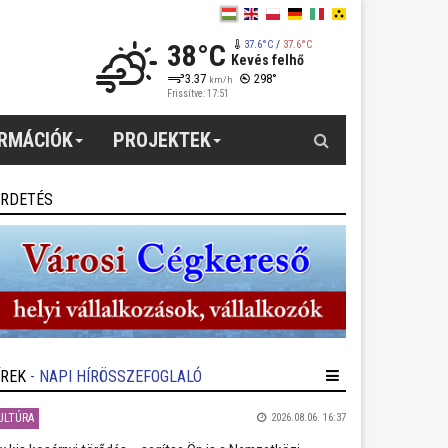
38°C
37.6°C
/
37.6°C
Kevés felhő
3.37
298°
km/h
Frissítve: 17:51
Keresés
ORMÁCIÓK
PROJEKTEK
IRDETÉS
ÍREK
- NAPI HÍRÖSSZEFOGLALÓ
ULTÚRA
2026.08.06. 16:37