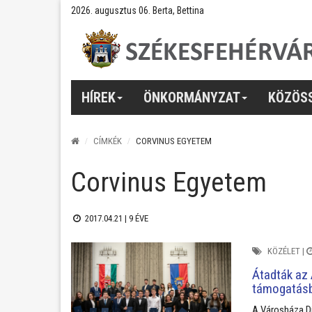
2026. augusztus 06. Berta, Bettina
HÍREK
ÖNKORMÁNYZAT
KÖZÖS
CÍMKÉK
CORVINUS EGYETEM
Corvinus Egyetem
2017.04.21 |
9 ÉVE
KÖZÉLET
|
Átadták az 
támogatás
A Városháza D