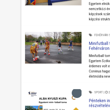
Egyetem elnök
nemzetközi érd
képzések szám
képzési strukt
FEHÉRVÁRI 
Minifutball
Fehérváron
Minifutball to
Egyetem Széke
érdemes volt el
Corvinus hagy
életmódra neve
SPORT
|
2
Pénteken in
részvételév