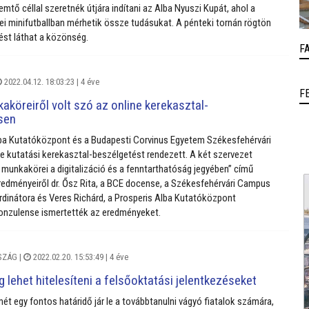
tő céllal szeretnék útjára indítani az Alba Nyuszi Kupát, ahol a
i minifutballban mérhetik össze tudásukat. A pénteki tornán rögtön
st láthat a közönség.
F
2022.04.12. 18:03:23 |
4 éve
F
aköreiről volt szó az online kerekasztal-
sen
ba Kutatóközpont és a Budapesti Corvinus Egyetem Székesfehérvári
 kutatási kerekasztal-beszélgetést rendezett. A két szervezet
 munkakörei a digitalizáció és a fenntarthatóság jegyében” című
edményeiről dr. Ősz Rita, a BCE docense, a Székesfehérvári Campus
dinátora és Veres Richárd, a Prosperis Alba Kutatóközpont
nzulense ismertették az eredményeket.
SZÁG
|
2022.02.20. 15:53:49 |
4 éve
g lehet hitelesíteni a felsőoktatási jelentkezéseket
t egy fontos határidő jár le a továbbtanulni vágyó fiatalok számára,