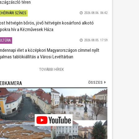
szágzászló téren
EHÉRVÁRI SZÍNES
2026.08.06. 06:42
st hétvégén bőrös, jövő hétvégén kosárfonó alkotó
pokra hív a Kézművesek Háza
ULTÚRA
2026.08.05. 17:59
ndennapi élet a középkori Magyarországon címmel nyílt
galmas tablókiállítás a Városi Levéltárban
TOVÁBBI HÍREK
ÖSSZES
EBKAMERA