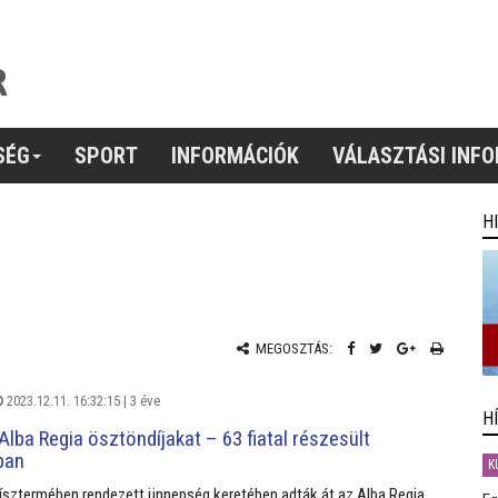
SÉG
SPORT
INFORMÁCIÓK
VÁLASZTÁSI INF
H
MEGOSZTÁS:
2023.12.11. 16:32:15 |
3 éve
H
Alba Regia ösztöndíjakat – 63 fiatal részesült
ban
K
ísztermében rendezett ünnepség keretében adták át az Alba Regia