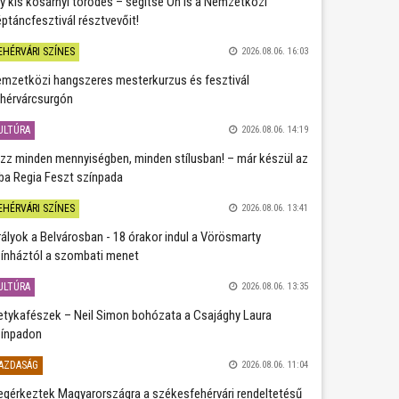
y kis kosárnyi törődés – segítse Ön is a Nemzetközi
ptáncfesztivál résztvevőit!
EHÉRVÁRI SZÍNES
2026.08.06. 16:03
mzetközi hangszeres mesterkurzus és fesztivál
hérvárcsurgón
ULTÚRA
2026.08.06. 14:19
zz minden mennyiségben, minden stílusban! – már készül az
ba Regia Feszt színpada
EHÉRVÁRI SZÍNES
2026.08.06. 13:41
rályok a Belvárosban - 18 órakor indul a Vörösmarty
ínháztól a szombati menet
ULTÚRA
2026.08.06. 13:35
etykafészek – Neil Simon bohózata a Csajághy Laura
ínpadon
AZDASÁG
2026.08.06. 11:04
gérkeztek Magyarországra a székesfehérvári rendeltetésű