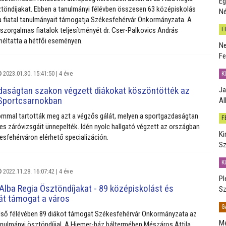
Eg
töndíjakat. Ebben a tanulmányi félévben összesen 63 középiskolás
Né
 fiatal tanulmányait támogatja Székesfehérvár Önkormányzata. A
F
szorgalmas fiatalok teljesítményét dr. Cser-Palkovics András
éltatta a hétfői eseményen.
Ne
Fe
2023.01.30. 15:41:50 |
4 éve
K
daságtan szakon végzett diákokat köszöntötték az
Ja
 Sportcsarnokban
Al
mmal tartották meg azt a végzős gálát, melyen a sportgazdaságtan
F
res záróvizsgáit ünnepelték. Idén nyolc hallgató végzett az országban
Ki
esfehérváron elérhető specializáción.
Sz
K
2022.11.28. 16:07:42 |
4 éve
Pl
Alba Regia Ösztöndíjakat - 89 középiskolást és
Sz
át támogat a város
G
első félévében 89 diákot támogat Székesfehérvár Önkormányzata az
Me
anulmányi ösztöndíjjal. A Hiemer-ház báltermében Mészáros Attila