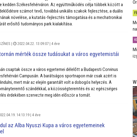
Or
e kedden Székesfehérváron. Az együttműködés célja többek között a
eklődésre számot tevő, továbbá unikális szakok fejlesztése, a duális
F
ának növelése, a kutatás-fejlesztés támogatása és a mechatronikai
Mo
úrát erősítő tudományos park kialakítása.
na
K
SZÍNES
|
2022.04.22. 13:09:07 |
4 éve
Mi
 tornán mérték össze tudásukat a város egyetemistái
iz
rnán csaptak össze a város egyetemei délelőtt a Budapesti Corvinus
sfehérvári Campusán. A barátságos sportnapon már csak azért is
W
indulni, mert már az elején garantált volt a dobogós helyezés. A
ományteremtő szándékkal, a közösségteremtés és az egészséges
lés érdekében szervezte meg idén először a tornát.
022.04.19. 14:13:19 |
4 éve
dul az Alba Nyuszi Kupa a város egyetemeinek
el