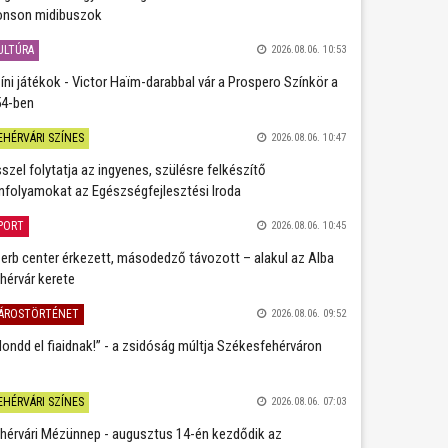
nson midibuszok
ULTÚRA
2026.08.06. 10:53
íni játékok - Victor Haïm-darabbal vár a Prospero Színkör a
4-ben
EHÉRVÁRI SZÍNES
2026.08.06. 10:47
szel folytatja az ingyenes, szülésre felkészítő
nfolyamokat az Egészségfejlesztési Iroda
PORT
2026.08.06. 10:45
erb center érkezett, másodedző távozott – alakul az Alba
hérvár kerete
ÁROSTÖRTÉNET
2026.08.06. 09:52
ondd el fiaidnak!” - a zsidóság múltja Székesfehérváron
EHÉRVÁRI SZÍNES
2026.08.06. 07:03
hérvári Mézünnep - augusztus 14-én kezdődik az