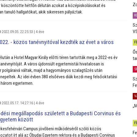
Zo
r köszöntötte hétfőn délután azokat a középiskolásokat és
n tanuló hallgatókat, akik sikeresen pályáztak.
K
Sz
V5
2022.09.05. 22:25:53 |
4 éve
022. - közös tanévnyitóval kezdték az évet a város
F
Ős
lután a Hotel Magyar Király előtti téren tartották meg a 2022-es év
ta
tanévnyitóját. A város újdonsült egyetemistái hivatalosan is
S
 polgáraivá váltak, majd a hagyományos szalagtűzés után
nnepeltek. Az idei évben 380 elsőéves diák kezdi meg felsőoktatási
Sz
a három egyetemen.
Fe
V
2022.05.17. 14:27:16 |
4 éve
„M
dési megállapodás született a Budapesti Corvinus és
Egyetem között
F
ékesfehérvári Campus jövőbeni működéséről szóló közös
Fe
ozatot írt alá az Óbudai Egyetem rektora és a Budapesti Corvinus