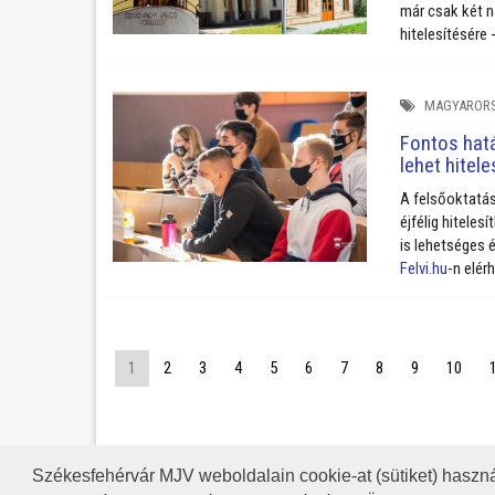
már csak két n
hitelesítésére
MAGYAROR
Fontos hatá
lehet hitele
A felsőoktatás
éjfélig hiteles
is lehetséges é
Felvi.hu
-n elér
1
2
3
4
5
6
7
8
9
10
Székesfehérvár MJV weboldalain cookie-at (sütiket) haszná
A HONLAP 2017.03.31-I ÁLLAP
RSS