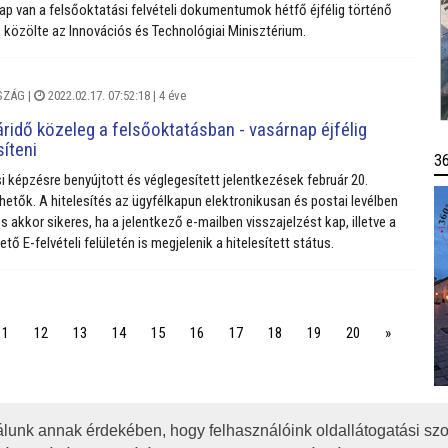
ap van a felsőoktatási felvételi dokumentumok hétfő éjfélig történő
 - közölte az Innovációs és Technológiai Minisztérium.
SZÁG
|
2022.02.17. 07:52:18 |
4 éve
ridő közeleg a felsőoktatásban - vasárnap éjfélig
síteni
3
i képzésre benyújtott és véglegesített jelentkezések február 20.
íthetők. A hitelesítés az ügyfélkapun elektronikusan és postai levélben
s akkor sikeres, ha a jelentkező e-mailben visszajelzést kap, illetve a
hető E-felvételi felületén is megjelenik a hitelesített státus.
11
12
13
14
15
16
17
18
19
20
»
lunk annak érdekében, hogy felhasználóink oldallátogatási szo
OTA
JOGI NYILATKOZAT
IMPRESSZUM
MÉDIAAJÁNLAT