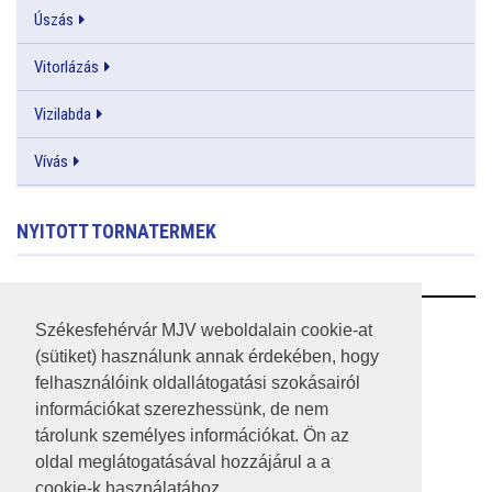
Úszás
Vitorlázás
Vizilabda
Vívás
NYITOTT TORNATERMEK
RSS
Székesfehérvár MJV weboldalain cookie-at
(sütiket) használunk annak érdekében, hogy
A HONLAP 2017.03.31-I ÁLLAPOTA
felhasználóink oldallátogatási szokásairól
információkat szerezhessünk, de nem
JOGI NYILATKOZAT
tárolunk személyes információkat. Ön az
IMPRESSZUM
oldal meglátogatásával hozzájárul a a
cookie-k használatához.