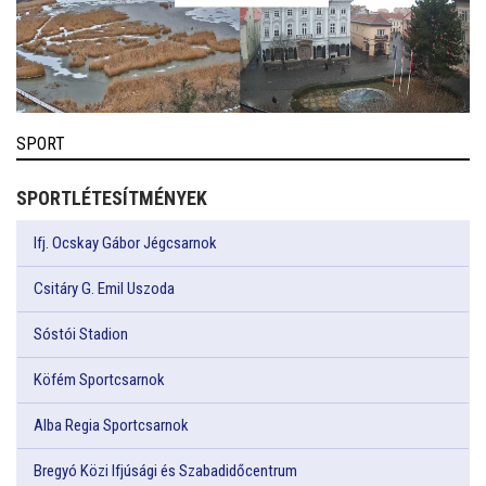
SPORT
SPORTLÉTESÍTMÉNYEK
Ifj. Ocskay Gábor Jégcsarnok
Csitáry G. Emil Uszoda
Sóstói Stadion
Köfém Sportcsarnok
Alba Regia Sportcsarnok
Bregyó Közi Ifjúsági és Szabadidőcentrum