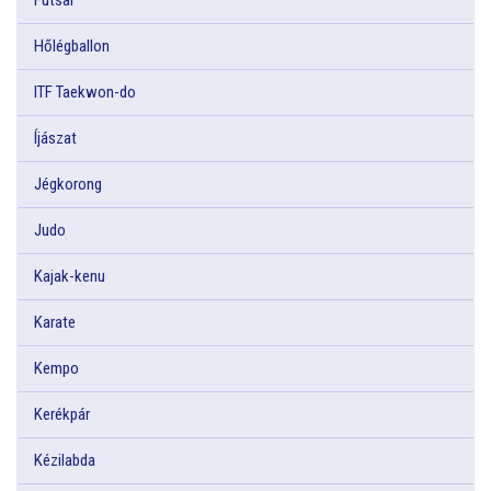
Hőlégballon
ITF Taekwon-do
Íjászat
Jégkorong
Judo
Kajak-kenu
Karate
Kempo
Kerékpár
Kézilabda