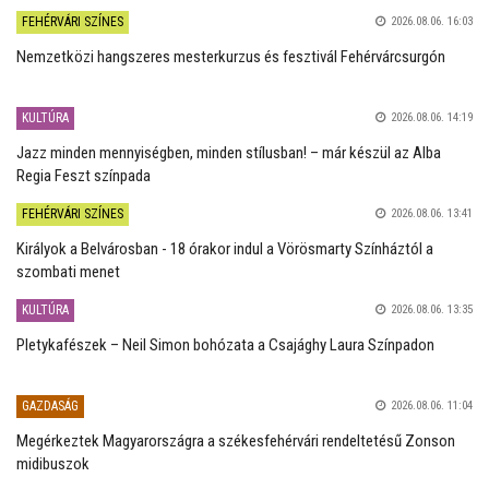
FEHÉRVÁRI SZÍNES
2026.08.06. 16:03
Nemzetközi hangszeres mesterkurzus és fesztivál Fehérvárcsurgón
KULTÚRA
2026.08.06. 14:19
Jazz minden mennyiségben, minden stílusban! – már készül az Alba
Regia Feszt színpada
FEHÉRVÁRI SZÍNES
2026.08.06. 13:41
Királyok a Belvárosban - 18 órakor indul a Vörösmarty Színháztól a
szombati menet
KULTÚRA
2026.08.06. 13:35
Pletykafészek – Neil Simon bohózata a Csajághy Laura Színpadon
GAZDASÁG
2026.08.06. 11:04
Megérkeztek Magyarországra a székesfehérvári rendeltetésű Zonson
midibuszok