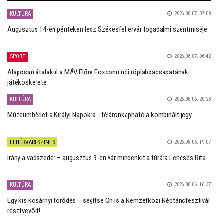
KULTÚRA
2026.08.07. 07:08
Augusztus 14-én pénteken lesz Székesfehérvár fogadalmi szentmiséje
SPORT
2026.08.07. 06:42
Alaposan átalakul a MÁV Előre Foxconn női röplabdacsapatának
játékoskerete
KULTÚRA
2026.08.06. 20:23
Múzeumbérlet a Királyi Napokra - féláronkapható a kombinált jegy
FEHÉRVÁRI SZÍNES
2026.08.06. 19:07
Irány a vadszeder – augusztus 9-én vár mindenkit a túrára Lencsés Rita
KULTÚRA
2026.08.06. 16:37
Egy kis kosárnyi törődés – segítse Ön is a Nemzetközi Néptáncfesztivál
résztvevőit!