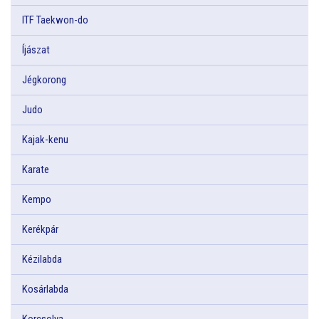
ITF Taekwon-do
Íjászat
Jégkorong
Judo
Kajak-kenu
Karate
Kempo
Kerékpár
Kézilabda
Kosárlabda
Korcsolya