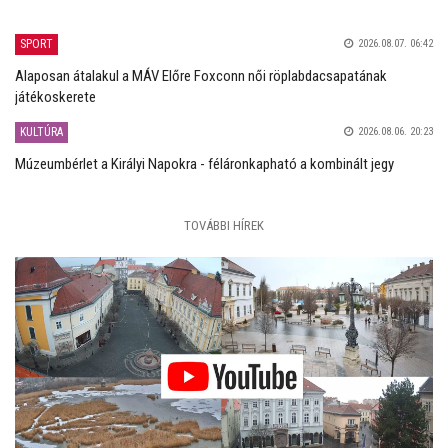
SPORT
2026.08.07. 06:42
Alaposan átalakul a MÁV Előre Foxconn női röplabdacsapatának
játékoskerete
KULTÚRA
2026.08.06. 20:23
Múzeumbérlet a Királyi Napokra - féláronkapható a kombinált jegy
TOVÁBBI HÍREK