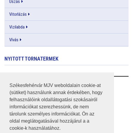
Úszás
Vitorlázás
Vizilabda
Vívás
NYITOTT TORNATERMEK
RSS
Székesfehérvár MJV weboldalain cookie-at
(sütiket) használunk annak érdekében, hogy
A HONLAP 2017.03.31-I ÁLLAPOTA
felhasználóink oldallátogatási szokásairól
információkat szerezhessünk, de nem
JOGI NYILATKOZAT
tárolunk személyes információkat. Ön az
IMPRESSZUM
oldal meglátogatásával hozzájárul a a
cookie-k használatához.
MÉDIAAJÁNLAT