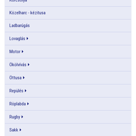
Közelharc - kézitusa
Ladbarúgás
Lovaglás
Motor
Ökölvívás
Öttusa
Repülés
Röplabda
Rugby
Sakk