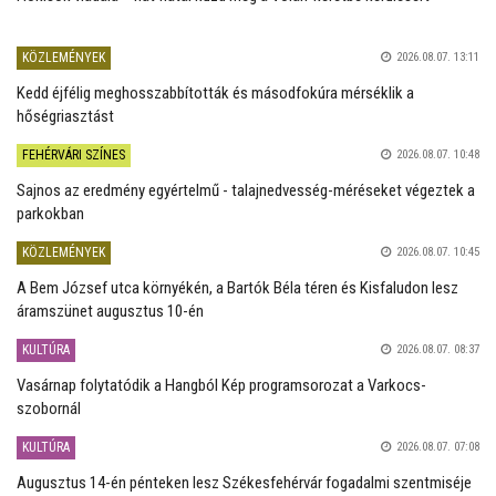
KÖZLEMÉNYEK
2026.08.07. 13:11
Kedd éjfélig meghosszabbították és másodfokúra mérséklik a
hőségriasztást
FEHÉRVÁRI SZÍNES
2026.08.07. 10:48
Sajnos az eredmény egyértelmű - talajnedvesség-méréseket végeztek a
parkokban
KÖZLEMÉNYEK
2026.08.07. 10:45
A Bem József utca környékén, a Bartók Béla téren és Kisfaludon lesz
áramszünet augusztus 10-én
KULTÚRA
2026.08.07. 08:37
Vasárnap folytatódik a Hangból Kép programsorozat a Varkocs-
szobornál
KULTÚRA
2026.08.07. 07:08
Augusztus 14-én pénteken lesz Székesfehérvár fogadalmi szentmiséje