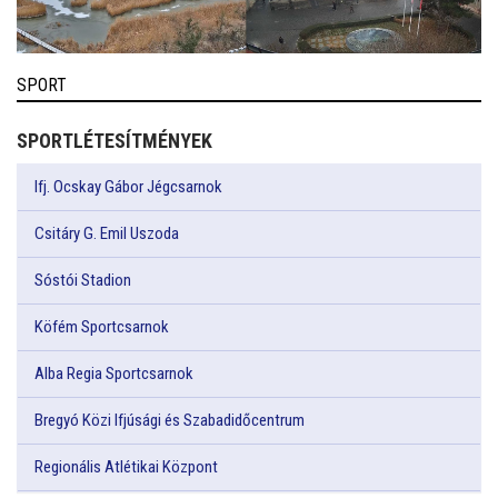
SPORT
SPORTLÉTESÍTMÉNYEK
Ifj. Ocskay Gábor Jégcsarnok
Csitáry G. Emil Uszoda
Sóstói Stadion
Köfém Sportcsarnok
Alba Regia Sportcsarnok
Bregyó Közi Ifjúsági és Szabadidőcentrum
Regionális Atlétikai Központ