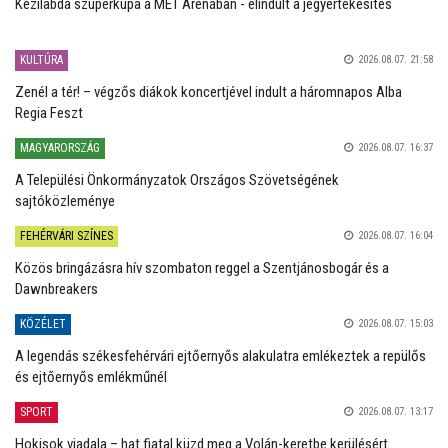
Kézilabda szuperkupa a MET Arénában - elindult a jegyértékesítés
KULTÚRA
2026.08.07. 21:58
Zenél a tér! – végzős diákok koncertjével indult a háromnapos Alba
Regia Feszt
MAGYARORSZÁG
2026.08.07. 16:37
A Települési Önkormányzatok Országos Szövetségének
sajtóközleménye
FEHÉRVÁRI SZÍNES
2026.08.07. 16:04
Közös bringázásra hív szombaton reggel a Szentjánosbogár és a
Dawnbreakers
KÖZÉLET
2026.08.07. 15:03
A legendás székesfehérvári ejtőernyős alakulatra emlékeztek a repülős
és ejtőernyős emlékműnél
SPORT
2026.08.07. 13:17
Hokisok viadala – hat fiatal küzd meg a Volán-keretbe kerülésért