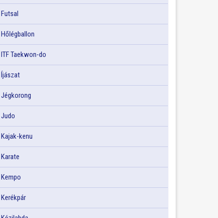
Futsal
Hőlégballon
ITF Taekwon-do
Íjászat
Jégkorong
Judo
Kajak-kenu
Karate
Kempo
Kerékpár