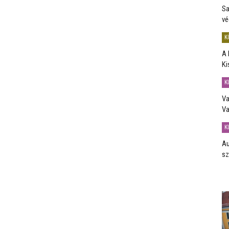
Sa
vé
K
A 
Ki
K
Va
Va
K
Au
sz