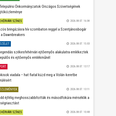
Települési Önkormányzatok Országos Szövetségének
jtóközleménye
EHÉRVÁRI SZÍNES
2026.08.07. 16:04
zös bringázásra hív szombaton reggel a Szentjánosbogár
 a Dawnbreakers
ÖZÉLET
2026.08.07. 15:03
legendás székesfehérvári ejtőernyős alakulatra emlékeztek
repülős és ejtőernyős emlékműnél
PORT
2026.08.07. 13:17
kisok viadala – hat fiatal küzd meg a Volán-keretbe
rülésért
ÖZLEMÉNYEK
2026.08.07. 13:11
dd éjfélig meghosszabbították és másodfokúra mérséklik a
ségriasztást
EHÉRVÁRI SZÍNES
2026.08.07. 10:48