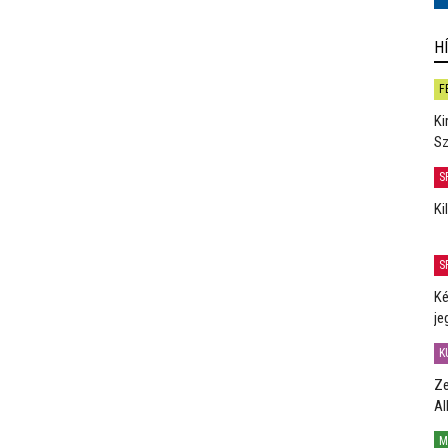
H
F
Ki
Sz
S
Ki
S
Ké
je
K
Ze
Al
M