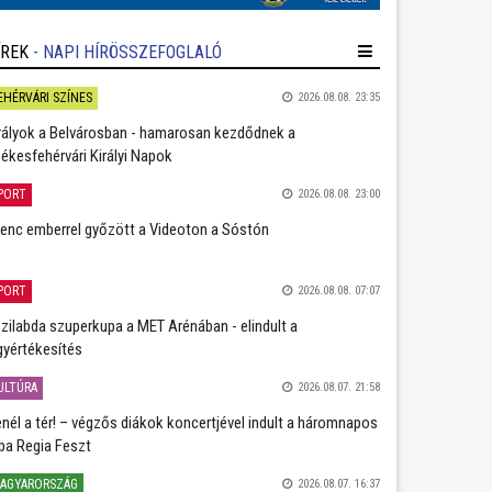
ÍREK
- NAPI HÍRÖSSZEFOGLALÓ
EHÉRVÁRI SZÍNES
2026.08.08. 23:35
rályok a Belvárosban - hamarosan kezdődnek a
ékesfehérvári Királyi Napok
PORT
2026.08.08. 23:00
lenc emberrel győzött a Videoton a Sóstón
PORT
2026.08.08. 07:07
zilabda szuperkupa a MET Arénában - elindult a
gyértékesítés
ULTÚRA
2026.08.07. 21:58
nél a tér! – végzős diákok koncertjével indult a háromnapos
ba Regia Feszt
AGYARORSZÁG
2026.08.07. 16:37