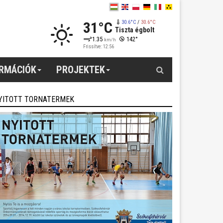
31°C
30.6°C
/
30.6°C
Tiszta égbolt
1.35
142°
km/h
Frissítve: 12:56
Keresés
ORMÁCIÓK
PROJEKTEK
YITOTT TORNATERMEK