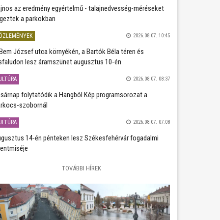
jnos az eredmény egyértelmű - talajnedvesség-méréseket
geztek a parkokban
ÖZLEMÉNYEK
2026.08.07. 10:45
Bem József utca környékén, a Bartók Béla téren és
sfaludon lesz áramszünet augusztus 10-én
ULTÚRA
2026.08.07. 08:37
sárnap folytatódik a Hangból Kép programsorozat a
rkocs-szobornál
ULTÚRA
2026.08.07. 07:08
gusztus 14-én pénteken lesz Székesfehérvár fogadalmi
entmiséje
TOVÁBBI HÍREK