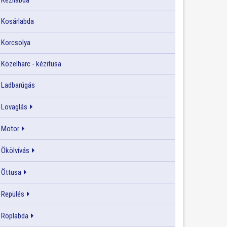
Kézilabda
Kosárlabda
Korcsolya
Közelharc - kézitusa
Ladbarúgás
Lovaglás
Motor
Ökölvívás
Öttusa
Repülés
Röplabda