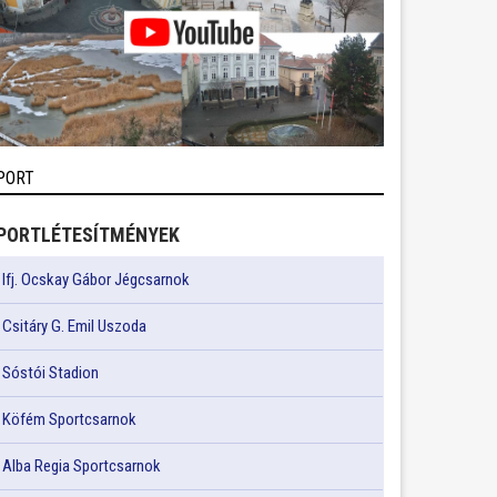
PORT
PORTLÉTESÍTMÉNYEK
Ifj. Ocskay Gábor Jégcsarnok
Csitáry G. Emil Uszoda
Sóstói Stadion
Köfém Sportcsarnok
Alba Regia Sportcsarnok