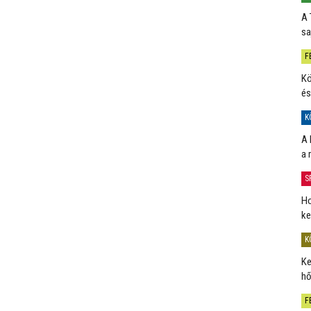
A 
sa
F
Kö
és
K
A 
a 
S
Ho
ke
K
Ke
hő
F