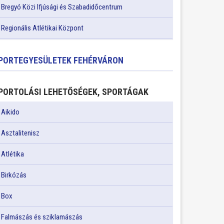
Bregyó Közi Ifjúsági és Szabadidőcentrum
Regionális Atlétikai Központ
PORTEGYESÜLETEK FEHÉRVÁRON
PORTOLÁSI LEHETŐSÉGEK, SPORTÁGAK
Aikido
Asztalitenisz
Atlétika
Birkózás
Box
Falmászás és sziklamászás