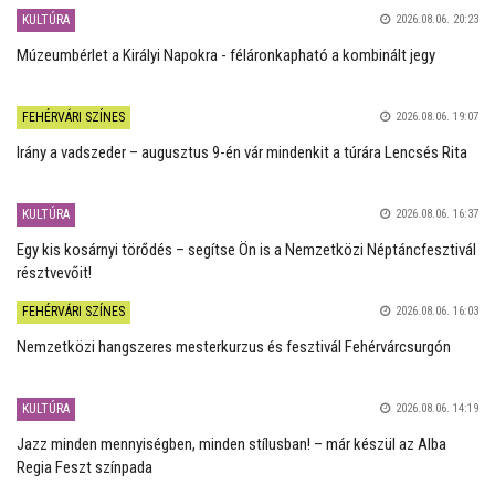
KULTÚRA
2026.08.06. 20:23
Múzeumbérlet a Királyi Napokra - féláronkapható a kombinált jegy
FEHÉRVÁRI SZÍNES
2026.08.06. 19:07
Irány a vadszeder – augusztus 9-én vár mindenkit a túrára Lencsés Rita
KULTÚRA
2026.08.06. 16:37
Egy kis kosárnyi törődés – segítse Ön is a Nemzetközi Néptáncfesztivál
résztvevőit!
FEHÉRVÁRI SZÍNES
2026.08.06. 16:03
Nemzetközi hangszeres mesterkurzus és fesztivál Fehérvárcsurgón
KULTÚRA
2026.08.06. 14:19
Jazz minden mennyiségben, minden stílusban! – már készül az Alba
Regia Feszt színpada