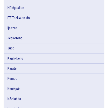
Hőlégballon
ITF Taekwon-do
Íjászat
Jégkorong
Judo
Kajak-kenu
Karate
Kempo
Kerékpár
Kézilabda