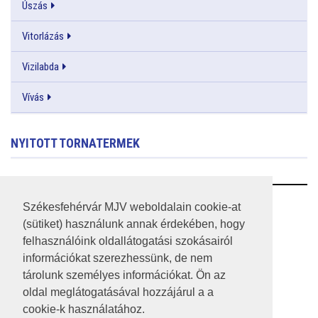
Úszás
Vitorlázás
Vizilabda
Vívás
NYITOTT TORNATERMEK
RSS
Székesfehérvár MJV weboldalain cookie-at
(sütiket) használunk annak érdekében, hogy
A HONLAP 2017.03.31-I ÁLLAPOTA
felhasználóink oldallátogatási szokásairól
információkat szerezhessünk, de nem
JOGI NYILATKOZAT
tárolunk személyes információkat. Ön az
IMPRESSZUM
oldal meglátogatásával hozzájárul a a
cookie-k használatához.