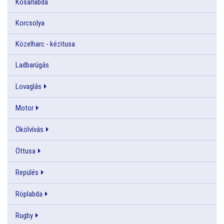
Kosárlabda
Korcsolya
Közelharc - kézitusa
Ladbarúgás
Lovaglás
Motor
Ökölvívás
Öttusa
Repülés
Röplabda
Rugby