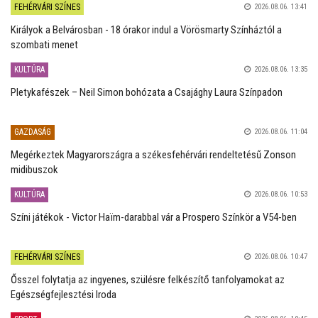
FEHÉRVÁRI SZÍNES
2026.08.06. 13:41
Királyok a Belvárosban - 18 órakor indul a Vörösmarty Színháztól a
szombati menet
KULTÚRA
2026.08.06. 13:35
Pletykafészek – Neil Simon bohózata a Csajághy Laura Színpadon
GAZDASÁG
2026.08.06. 11:04
Megérkeztek Magyarországra a székesfehérvári rendeltetésű Zonson
midibuszok
KULTÚRA
2026.08.06. 10:53
Színi játékok - Victor Haïm-darabbal vár a Prospero Színkör a V54-ben
FEHÉRVÁRI SZÍNES
2026.08.06. 10:47
Ősszel folytatja az ingyenes, szülésre felkészítő tanfolyamokat az
Egészségfejlesztési Iroda