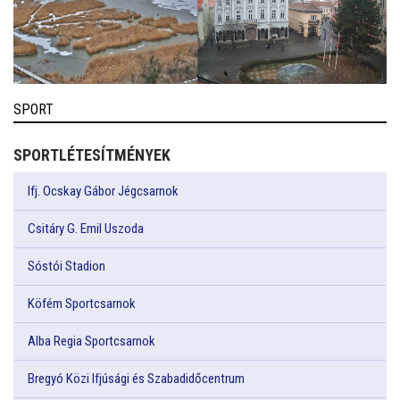
SPORT
SPORTLÉTESÍTMÉNYEK
Ifj. Ocskay Gábor Jégcsarnok
Csitáry G. Emil Uszoda
Sóstói Stadion
Köfém Sportcsarnok
Alba Regia Sportcsarnok
Bregyó Közi Ifjúsági és Szabadidőcentrum