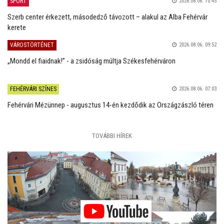
SPORT
2026.08.06. 10:45
Szerb center érkezett, másodedző távozott – alakul az Alba Fehérvár
kerete
VÁROSTÖRTÉNET
2026.08.06. 09:52
„Mondd el fiaidnak!” - a zsidóság múltja Székesfehérváron
FEHÉRVÁRI SZÍNES
2026.08.06. 07:03
Fehérvári Mézünnep - augusztus 14-én kezdődik az Országzászló téren
TOVÁBBI HÍREK