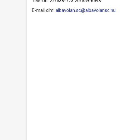
Telefon: 22/538-773 20/559-6598
E-mail cím:
albavolan.sc@albavolansc.hu