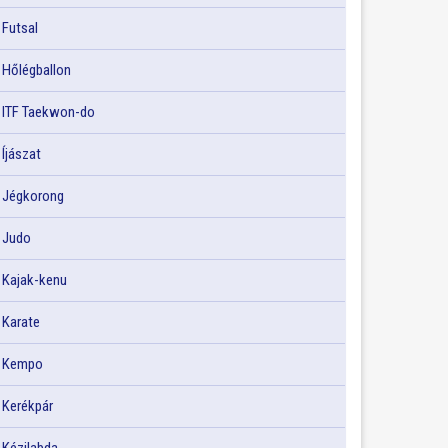
Futsal
Hőlégballon
ITF Taekwon-do
Íjászat
Jégkorong
Judo
Kajak-kenu
Karate
Kempo
Kerékpár