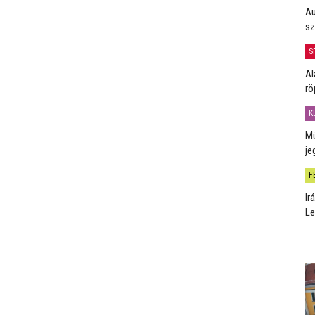
Au
sz
S
Al
rö
K
Mú
je
F
Ir
Le