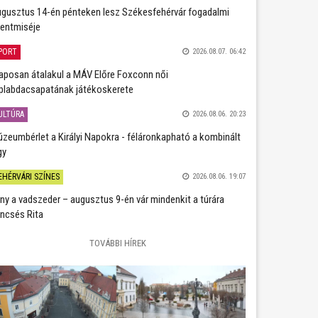
gusztus 14-én pénteken lesz Székesfehérvár fogadalmi
entmiséje
PORT
2026.08.07. 06:42
aposan átalakul a MÁV Előre Foxconn női
plabdacsapatának játékoskerete
ULTÚRA
2026.08.06. 20:23
zeumbérlet a Királyi Napokra - féláronkapható a kombinált
gy
EHÉRVÁRI SZÍNES
2026.08.06. 19:07
ány a vadszeder – augusztus 9-én vár mindenkit a túrára
ncsés Rita
TOVÁBBI HÍREK