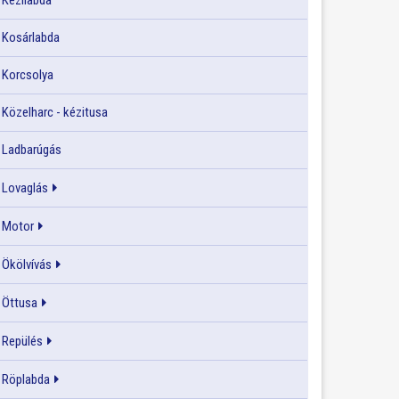
Kézilabda
Kosárlabda
Korcsolya
Közelharc - kézitusa
Ladbarúgás
Lovaglás
Motor
Ökölvívás
Öttusa
Repülés
Röplabda