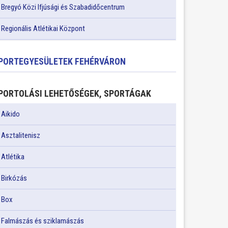
Bregyó Közi Ifjúsági és Szabadidőcentrum
Regionális Atlétikai Központ
PORTEGYESÜLETEK FEHÉRVÁRON
PORTOLÁSI LEHETŐSÉGEK, SPORTÁGAK
Aikido
Asztalitenisz
Atlétika
Birkózás
Box
Falmászás és sziklamászás