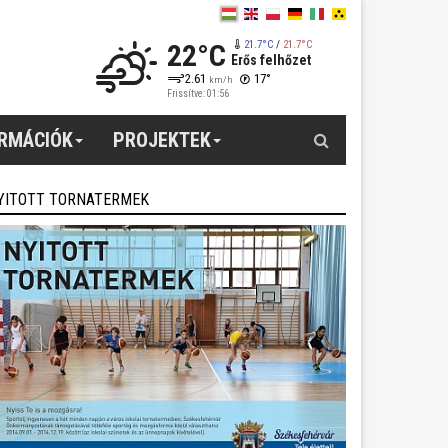
22°C
21.7°C
/
21.7°C
Erős felhőzet
2.61
17°
km/h
Frissítve: 01:56
Keresés
ORMÁCIÓK
PROJEKTEK
YITOTT TORNATERMEK