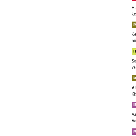
Ho
ke
K
Ke
hő
F
Sa
vé
K
A 
Ki
K
Va
Va
K