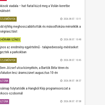
kisok viadala – hat fiatal küzd meg a Volán-keretbe
rülésért
ÖZLEMÉNYEK
2026.08.07. 13:11
dd éjfélig meghosszabbították és másodfokúra mérséklik a
ségriasztást
EHÉRVÁRI SZÍNES
2026.08.07. 10:48
jnos az eredmény egyértelmű - talajnedvesség-méréseket
geztek a parkokban
ÖZLEMÉNYEK
2026.08.07. 10:45
Bem József utca környékén, a Bartók Béla téren és
sfaludon lesz áramszünet augusztus 10-én
ULTÚRA
2026.08.07. 08:37
sárnap folytatódik a Hangból Kép programsorozat a
rkocs-szobornál
ULTÚRA
2026.08.07. 07:08