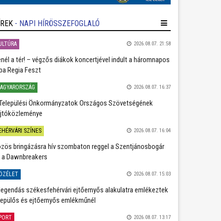
ÍREK
- NAPI HÍRÖSSZEFOGLALÓ
ULTÚRA
2026.08.07. 21:58
nél a tér! – végzős diákok koncertjével indult a háromnapos
ba Regia Feszt
AGYARORSZÁG
2026.08.07. 16:37
Települési Önkormányzatok Országos Szövetségének
jtóközleménye
EHÉRVÁRI SZÍNES
2026.08.07. 16:04
zös bringázásra hív szombaton reggel a Szentjánosbogár
 a Dawnbreakers
ÖZÉLET
2026.08.07. 15:03
legendás székesfehérvári ejtőernyős alakulatra emlékeztek
repülős és ejtőernyős emlékműnél
PORT
2026.08.07. 13:17