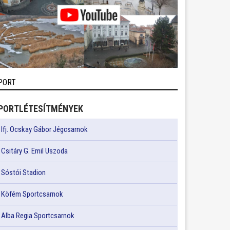
PORT
PORTLÉTESÍTMÉNYEK
Ifj. Ocskay Gábor Jégcsarnok
Csitáry G. Emil Uszoda
Sóstói Stadion
Köfém Sportcsarnok
Alba Regia Sportcsarnok