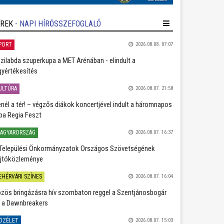
ÍREK
- NAPI HÍRÖSSZEFOGLALÓ
PORT
2026.08.08. 07:07
zilabda szuperkupa a MET Arénában - elindult a
gyértékesítés
ULTÚRA
2026.08.07. 21:58
nél a tér! – végzős diákok koncertjével indult a háromnapos
ba Regia Feszt
AGYARORSZÁG
2026.08.07. 16:37
Települési Önkormányzatok Országos Szövetségének
jtóközleménye
EHÉRVÁRI SZÍNES
2026.08.07. 16:04
zös bringázásra hív szombaton reggel a Szentjánosbogár
 a Dawnbreakers
ÖZÉLET
2026.08.07. 15:03