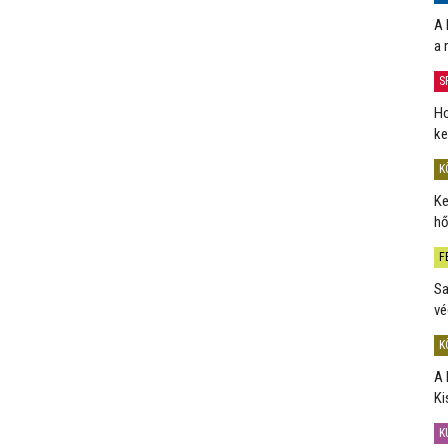
A 
a 
S
Ho
ke
K
Ke
hő
F
Sa
vé
K
A 
Ki
K