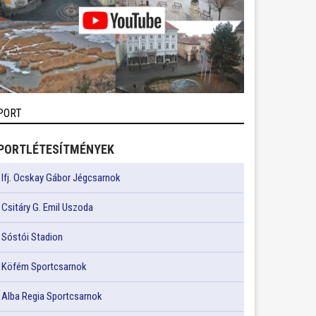
PORT
PORTLÉTESÍTMÉNYEK
Ifj. Ocskay Gábor Jégcsarnok
Csitáry G. Emil Uszoda
Sóstói Stadion
Köfém Sportcsarnok
Alba Regia Sportcsarnok