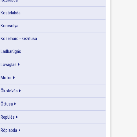
Kézilabda
Kosárlabda
Korcsolya
Közelharc - kézitusa
Ladbarúgás
Lovaglás
Motor
Ökölvívás
Öttusa
Repülés
Röplabda