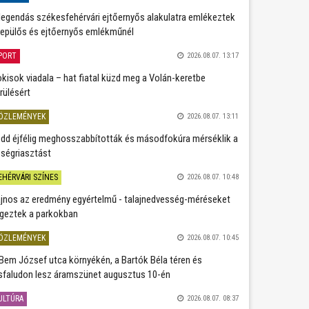
legendás székesfehérvári ejtőernyős alakulatra emlékeztek
repülős és ejtőernyős emlékműnél
PORT
2026.08.07. 13:17
kisok viadala – hat fiatal küzd meg a Volán-keretbe
rülésért
ÖZLEMÉNYEK
2026.08.07. 13:11
dd éjfélig meghosszabbították és másodfokúra mérséklik a
ségriasztást
EHÉRVÁRI SZÍNES
2026.08.07. 10:48
jnos az eredmény egyértelmű - talajnedvesség-méréseket
geztek a parkokban
ÖZLEMÉNYEK
2026.08.07. 10:45
Bem József utca környékén, a Bartók Béla téren és
sfaludon lesz áramszünet augusztus 10-én
ULTÚRA
2026.08.07. 08:37