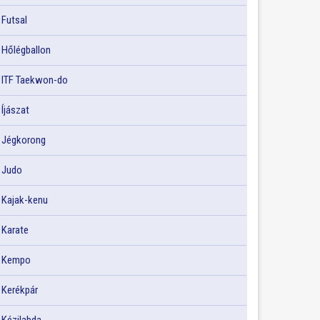
Futsal
Hőlégballon
ITF Taekwon-do
Íjászat
Jégkorong
Judo
Kajak-kenu
Karate
Kempo
Kerékpár