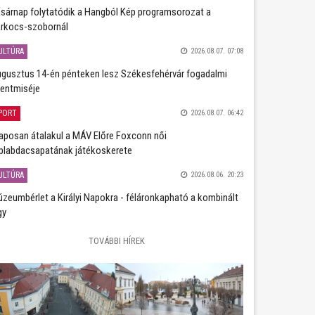
sárnap folytatódik a Hangból Kép programsorozat a
rkocs-szobornál
ULTÚRA
2026.08.07. 07:08
gusztus 14-én pénteken lesz Székesfehérvár fogadalmi
entmiséje
PORT
2026.08.07. 06:42
aposan átalakul a MÁV Előre Foxconn női
plabdacsapatának játékoskerete
ULTÚRA
2026.08.06. 20:23
zeumbérlet a Királyi Napokra - féláronkapható a kombinált
gy
TOVÁBBI HÍREK