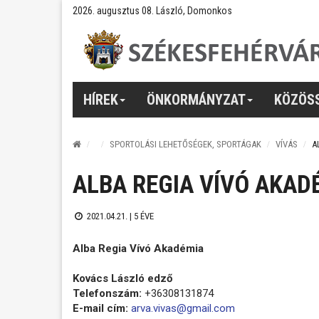
2026. augusztus 08. László, Domonkos
HÍREK
ÖNKORMÁNYZAT
KÖZÖS
SPORTOLÁSI LEHETŐSÉGEK, SPORTÁGAK
VÍVÁS
A
ALBA REGIA VÍVÓ AKAD
2021.04.21. |
5 ÉVE
Alba Regia Vívó Akadémia
Kovács László edző
Telefonszám:
+36308131874
E-mail cím:
arva.vivas@gmail.com