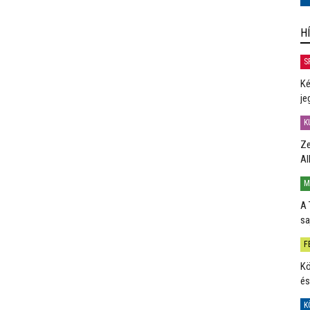
H
S
Ké
je
K
Ze
Al
M
A 
sa
F
Kö
és
K