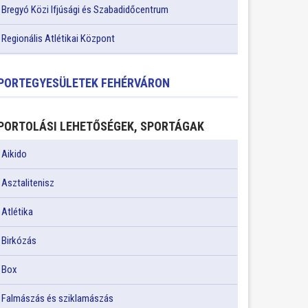
Bregyó Közi Ifjúsági és Szabadidőcentrum
Regionális Atlétikai Központ
PORTEGYESÜLETEK FEHÉRVÁRON
PORTOLÁSI LEHETŐSÉGEK, SPORTÁGAK
Aikido
Asztalitenisz
Atlétika
Birkózás
Box
Falmászás és sziklamászás