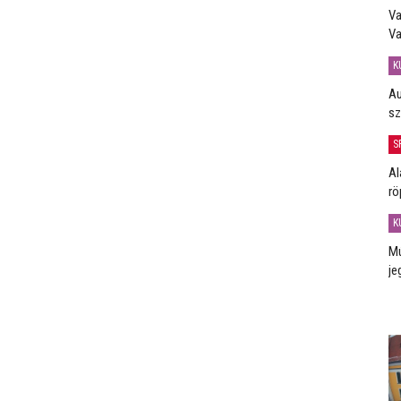
Va
Va
K
Au
sz
S
Al
rö
K
Mú
je