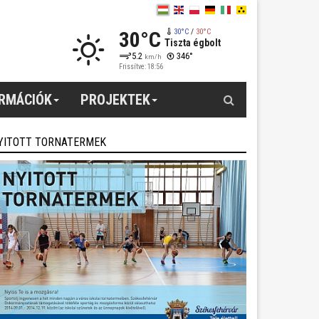
30°C
30°C
/
30°C
Tiszta égbolt
5.2
346°
km/h
Frissítve: 18:56
Keresés
ORMÁCIÓK
PROJEKTEK
YITOTT TORNATERMEK