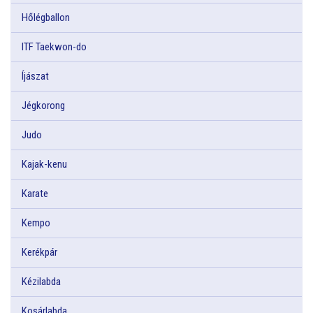
Hőlégballon
ITF Taekwon-do
Íjászat
Jégkorong
Judo
Kajak-kenu
Karate
Kempo
Kerékpár
Kézilabda
Kosárlabda