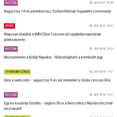
KULTÚRA
2026.08.07. 07:08
Augusztus 14-én pénteken lesz Székesfehérvár fogadalmi szentmiséje
SPORT
2026.08.07. 06:42
Alaposan átalakul a MÁV Előre Foxconn női röplabdacsapatának
játékoskerete
KULTÚRA
2026.08.06. 20:23
Múzeumbérlet a Királyi Napokra - féláronkapható a kombinált jegy
FEHÉRVÁRI SZÍNES
2026.08.06. 19:07
Irány a vadszeder – augusztus 9-én vár mindenkit a túrára Lencsés Rita
KULTÚRA
2026.08.06. 16:37
Egy kis kosárnyi törődés – segítse Ön is a Nemzetközi Néptáncfesztivál
résztvevőit!