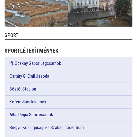
SPORT
SPORTLÉTESÍTMÉNYEK
Ifj. Ocskay Gábor Jégcsarnok
Csitáry G. Emil Uszoda
Sóstói Stadion
Köfém Sportcsarnok
Alba Regia Sportcsarnok
Bregyó Közi Ifjúsági és Szabadidőcentrum