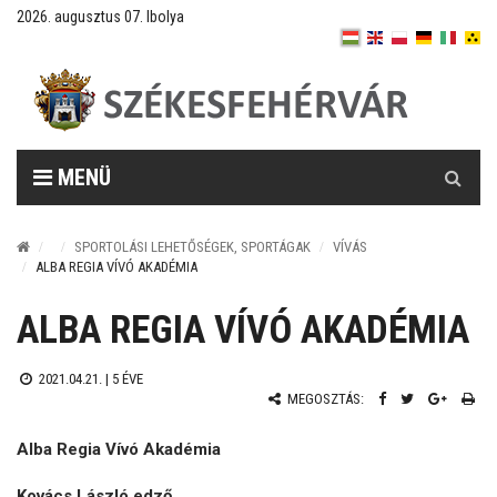
2026. augusztus 07. Ibolya
Keresés
MENÜ
SPORTOLÁSI LEHETŐSÉGEK, SPORTÁGAK
VÍVÁS
ALBA REGIA VÍVÓ AKADÉMIA
ALBA REGIA VÍVÓ AKADÉMIA
2021.04.21. |
5 ÉVE
MEGOSZTÁS:
Alba Regia Vívó Akadémia
Kovács László edző