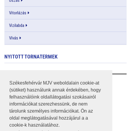
Úszás
Vitorlázás
Vizilabda
Vívás
NYITOTT TORNATERMEK
RSS
Székesfehérvár MJV weboldalain cookie-at
(sütiket) használunk annak érdekében, hogy
A HONLAP 2017.03.31-I ÁLLAPOTA
felhasználóink oldallátogatási szokásairól
információkat szerezhessünk, de nem
JOGI NYILATKOZAT
tárolunk személyes információkat. Ön az
IMPRESSZUM
oldal meglátogatásával hozzájárul a a
cookie-k használatához.
MÉDIAAJÁNLAT