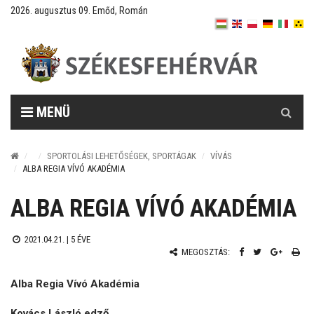
2026. augusztus 09. Emőd, Román
Keresés
MENÜ
SPORTOLÁSI LEHETŐSÉGEK, SPORTÁGAK
VÍVÁS
ALBA REGIA VÍVÓ AKADÉMIA
ALBA REGIA VÍVÓ AKADÉMIA
2021.04.21. |
5 ÉVE
MEGOSZTÁS:
Alba Regia Vívó Akadémia
Kovács László edző