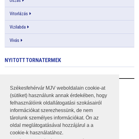
Úszás
Vitorlázás
Vizilabda
Vívás
NYITOTT TORNATERMEK
RSS
Székesfehérvár MJV weboldalain cookie-at
(sütiket) használunk annak érdekében, hogy
A HONLAP 2017.03.31-I ÁLLAPOTA
felhasználóink oldallátogatási szokásairól
információkat szerezhessünk, de nem
JOGI NYILATKOZAT
tárolunk személyes információkat. Ön az
IMPRESSZUM
oldal meglátogatásával hozzájárul a a
cookie-k használatához.
MÉDIAAJÁNLAT