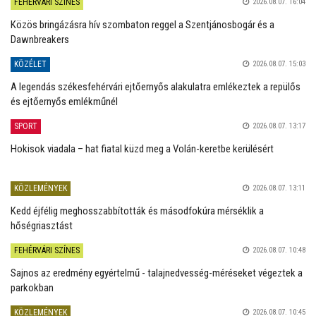
FEHÉRVÁRI SZÍNES
2026.08.07. 16:04
Közös bringázásra hív szombaton reggel a Szentjánosbogár és a
Dawnbreakers
KÖZÉLET
2026.08.07. 15:03
A legendás székesfehérvári ejtőernyős alakulatra emlékeztek a repülős
és ejtőernyős emlékműnél
SPORT
2026.08.07. 13:17
Hokisok viadala – hat fiatal küzd meg a Volán-keretbe kerülésért
KÖZLEMÉNYEK
2026.08.07. 13:11
Kedd éjfélig meghosszabbították és másodfokúra mérséklik a
hőségriasztást
FEHÉRVÁRI SZÍNES
2026.08.07. 10:48
Sajnos az eredmény egyértelmű - talajnedvesség-méréseket végeztek a
parkokban
KÖZLEMÉNYEK
2026.08.07. 10:45