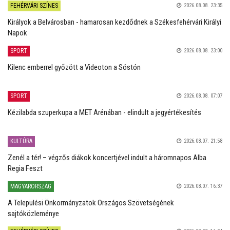
FEHÉRVÁRI SZÍNES
2026.08.08. 23:35
Királyok a Belvárosban - hamarosan kezdődnek a Székesfehérvári Királyi
Napok
SPORT
2026.08.08. 23:00
Kilenc emberrel győzött a Videoton a Sóstón
SPORT
2026.08.08. 07:07
Kézilabda szuperkupa a MET Arénában - elindult a jegyértékesítés
KULTÚRA
2026.08.07. 21:58
Zenél a tér! – végzős diákok koncertjével indult a háromnapos Alba
Regia Feszt
MAGYARORSZÁG
2026.08.07. 16:37
A Települési Önkormányzatok Országos Szövetségének
sajtóközleménye