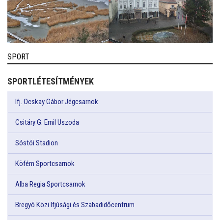
SPORT
SPORTLÉTESÍTMÉNYEK
Ifj. Ocskay Gábor Jégcsarnok
Csitáry G. Emil Uszoda
Sóstói Stadion
Köfém Sportcsarnok
Alba Regia Sportcsarnok
Bregyó Közi Ifjúsági és Szabadidőcentrum