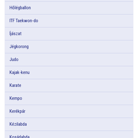
Hőlégballon
ITF Taekwon-do
Íjászat
Jégkorong
Judo
Kajak-kenu
Karate
Kempo
Kerékpár
Kézilabda
Kosárlabda