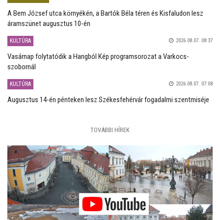
A Bem József utca környékén, a Bartók Béla téren és Kisfaludon lesz
áramszünet augusztus 10-én
KULTÚRA
2026.08.07. 08:37
Vasárnap folytatódik a Hangból Kép programsorozat a Varkocs-
szobornál
KULTÚRA
2026.08.07. 07:08
Augusztus 14-én pénteken lesz Székesfehérvár fogadalmi szentmiséje
TOVÁBBI HÍREK