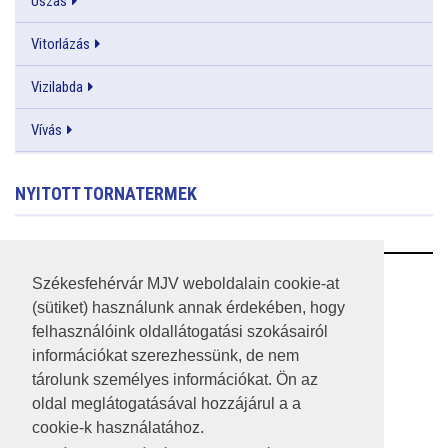
Úszás
Vitorlázás
Vizilabda
Vívás
NYITOTT TORNATERMEK
RSS
Székesfehérvár MJV weboldalain cookie-at
(sütiket) használunk annak érdekében, hogy
A HONLAP 2017.03.31-I ÁLLAPOTA
felhasználóink oldallátogatási szokásairól
információkat szerezhessünk, de nem
JOGI NYILATKOZAT
tárolunk személyes információkat. Ön az
IMPRESSZUM
oldal meglátogatásával hozzájárul a a
cookie-k használatához.
MÉDIAAJÁNLAT