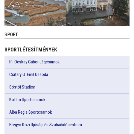
SPORT
SPORTLÉTESÍTMÉNYEK
Ifj. Ocskay Gábor Jégcsarnok
Csitáry G. Emil Uszoda
Sóstói Stadion
Köfém Sportcsarnok
Alba Regia Sportcsarnok
Bregyó Közi Ifjúsági és Szabadidőcentrum