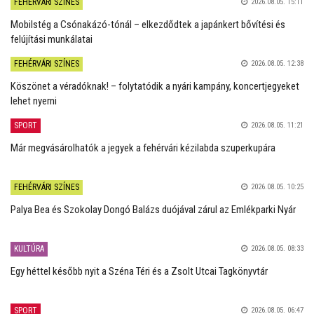
FEHÉRVÁRI SZÍNES
2026.08.05. 15:11
Mobilstég a Csónakázó-tónál – elkezdődtek a japánkert bővítési és
felújítási munkálatai
FEHÉRVÁRI SZÍNES
2026.08.05. 12:38
Köszönet a véradóknak! – folytatódik a nyári kampány, koncertjegyeket
lehet nyerni
SPORT
2026.08.05. 11:21
Már megvásárolhatók a jegyek a fehérvári kézilabda szuperkupára
FEHÉRVÁRI SZÍNES
2026.08.05. 10:25
Palya Bea és Szokolay Dongó Balázs duójával zárul az Emlékparki Nyár
KULTÚRA
2026.08.05. 08:33
Egy héttel később nyit a Széna Téri és a Zsolt Utcai Tagkönyvtár
SPORT
2026.08.05. 06:47