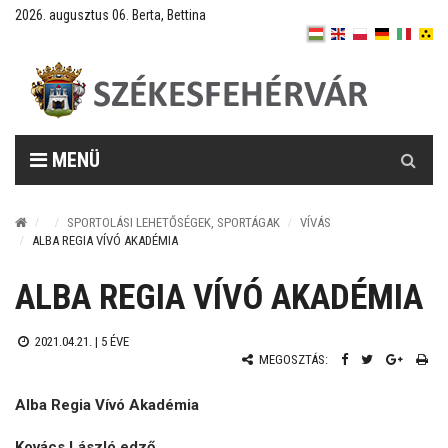
2026. augusztus 06. Berta, Bettina
Keresés
MENÜ
SPORTOLÁSI LEHETŐSÉGEK, SPORTÁGAK
VÍVÁS
ALBA REGIA VÍVÓ AKADÉMIA
ALBA REGIA VÍVÓ AKADÉMIA
2021.04.21. |
5 ÉVE
MEGOSZTÁS:
Alba Regia Vívó Akadémia
Kovács László edző