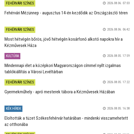
FEHÉRVÁRI SZÍNES
2026.08.06. 07:03
Fehérvári Mézünnep - augusztus 14-én kezdődik az Országzászló téren
FEHÉRVÁRI SZÍNES
2026.08.06. 06:42
Most hétvégén bőrös, jövő hétvégén kosárfonó alkotó napokra hív a
Kézművesek Háza
KULTÚRA
2026.08.05. 17:59
Mindennapi élet a középkori Magyarországon címmel nyílt izgalmas
tablókiállítás a Városi Levéltárban
FEHÉRVÁRI SZÍNES
2026.08.05. 17:22
Gyermekműhely - apró mesterek tábora a Kézművesek Házában
KÉK HÍREK
2026.08.05. 16:38
Eloltották a tüzet Székesfehérvár határában - mindenki visszamehetett
az otthonába