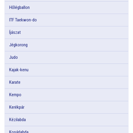
Hőlégballon
ITF Taekwon-do
Íjászat
Jégkorong
Judo
Kajak-kenu
Karate
Kempo
Kerékpár
Kézilabda
Kosárlabda