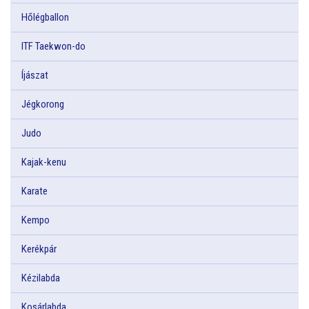
Hőlégballon
ITF Taekwon-do
Íjászat
Jégkorong
Judo
Kajak-kenu
Karate
Kempo
Kerékpár
Kézilabda
Kosárlabda