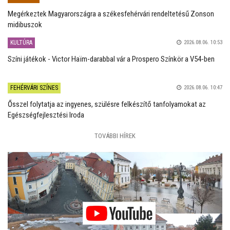
Megérkeztek Magyarországra a székesfehérvári rendeltetésű Zonson
midibuszok
KULTÚRA
2026.08.06. 10:53
Színi játékok - Victor Haïm-darabbal vár a Prospero Színkör a V54-ben
FEHÉRVÁRI SZÍNES
2026.08.06. 10:47
Ősszel folytatja az ingyenes, szülésre felkészítő tanfolyamokat az
Egészségfejlesztési Iroda
TOVÁBBI HÍREK