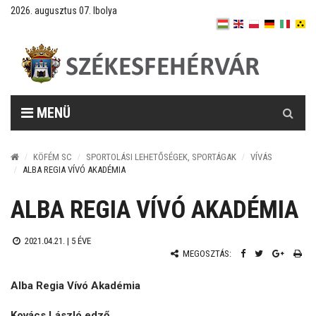
2026. augusztus 07. Ibolya
Keresés
MENÜ
KÖFÉM SC
SPORTOLÁSI LEHETŐSÉGEK, SPORTÁGAK
VÍVÁS
ALBA REGIA VÍVÓ AKADÉMIA
ALBA REGIA VÍVÓ AKADÉMIA
2021.04.21. |
5 ÉVE
MEGOSZTÁS:
Alba Regia Vívó Akadémia
Kovács László edző