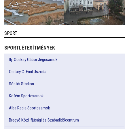
SPORT
SPORTLÉTESÍTMÉNYEK
Ifj. Ocskay Gábor Jégcsarnok
Csitáry G. Emil Uszoda
Sóstói Stadion
Köfém Sportcsarnok
Alba Regia Sportcsarnok
Bregyó Közi Ifjúsági és Szabadidőcentrum