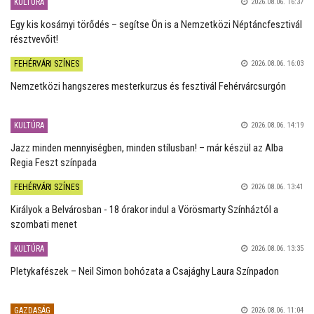
KULTÚRA
2026.08.06. 16:37
Egy kis kosárnyi törődés – segítse Ön is a Nemzetközi Néptáncfesztivál
résztvevőit!
FEHÉRVÁRI SZÍNES
2026.08.06. 16:03
Nemzetközi hangszeres mesterkurzus és fesztivál Fehérvárcsurgón
KULTÚRA
2026.08.06. 14:19
Jazz minden mennyiségben, minden stílusban! – már készül az Alba
Regia Feszt színpada
FEHÉRVÁRI SZÍNES
2026.08.06. 13:41
Királyok a Belvárosban - 18 órakor indul a Vörösmarty Színháztól a
szombati menet
KULTÚRA
2026.08.06. 13:35
Pletykafészek – Neil Simon bohózata a Csajághy Laura Színpadon
GAZDASÁG
2026.08.06. 11:04