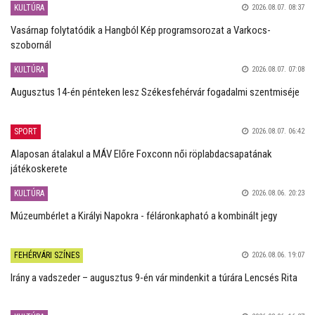
KULTÚRA
2026.08.07. 08:37
Vasárnap folytatódik a Hangból Kép programsorozat a Varkocs-
szobornál
KULTÚRA
2026.08.07. 07:08
Augusztus 14-én pénteken lesz Székesfehérvár fogadalmi szentmiséje
SPORT
2026.08.07. 06:42
Alaposan átalakul a MÁV Előre Foxconn női röplabdacsapatának
játékoskerete
KULTÚRA
2026.08.06. 20:23
Múzeumbérlet a Királyi Napokra - féláronkapható a kombinált jegy
FEHÉRVÁRI SZÍNES
2026.08.06. 19:07
Irány a vadszeder – augusztus 9-én vár mindenkit a túrára Lencsés Rita