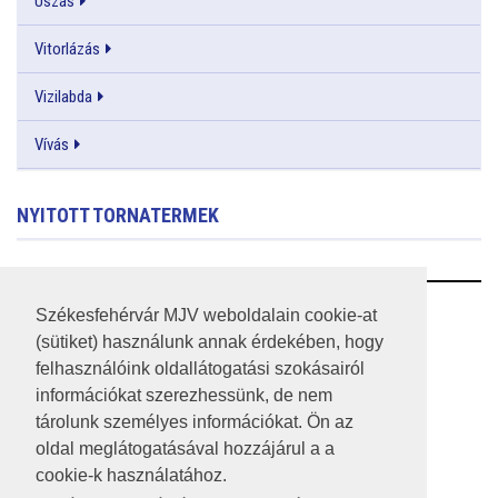
Úszás
Vitorlázás
Vizilabda
Vívás
NYITOTT TORNATERMEK
RSS
Székesfehérvár MJV weboldalain cookie-at
(sütiket) használunk annak érdekében, hogy
A HONLAP 2017.03.31-I ÁLLAPOTA
felhasználóink oldallátogatási szokásairól
információkat szerezhessünk, de nem
JOGI NYILATKOZAT
tárolunk személyes információkat. Ön az
IMPRESSZUM
oldal meglátogatásával hozzájárul a a
cookie-k használatához.
MÉDIAAJÁNLAT