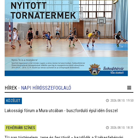
HÍREK
- NAPI HÍRÖSSZEFOGLALÓ
KÖZÉLET
2026.08.10. 19:50
Lakossági fórum a Mura utcában - buszforduló épül idén ősszel
FEHÉRVÁRI SZÍNES
2026.08.10. 18:31
Tíz nap történelem, zene és fesztivál – kezdődik a Székesfehérvári