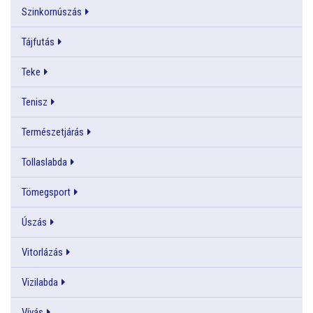
Szinkornúszás
Tájfutás
Teke
Tenisz
Természetjárás
Tollaslabda
Tömegsport
Úszás
Vitorlázás
Vizilabda
Vívás