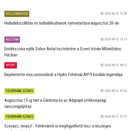
KÖZLEMÉNYEK
2026.08.10. 10:24
Hulladékszállítás és hulladékudvarok nyitvatartása augusztus 20-án
KULTÚRA
2026.08.10. 10:13
Emlékszoba nyílik Sobor Antal tiszteletére a Szent István Művelődési
Házban
SPORT
2026.08.10. 08:15
Bejelentette visszavonulását a Hydro Fehérvár AV19 korábbi legendája
FEHÉRVÁRI SZÍNES
2026.08.10. 07:56
Augusztus 15-ig tart a Gárdonyi és az Adypapír jótékonysági
tanszergyűjtése
FEHÉRVÁRI SZÍNES
2026.08.10. 07:37
Szevasz, terasz! - Fehérvárról is megfigyelhető lesz a részleges