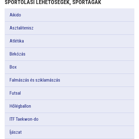
SPORTOLÁSI LEHETŐSÉGEK, SPORTÁGAK
Aikido
Asztalitenisz
Atlétika
Birkózás
Box
Falmászás és sziklamászás
Futsal
Hőlégballon
ITF Taekwon-do
Íjászat