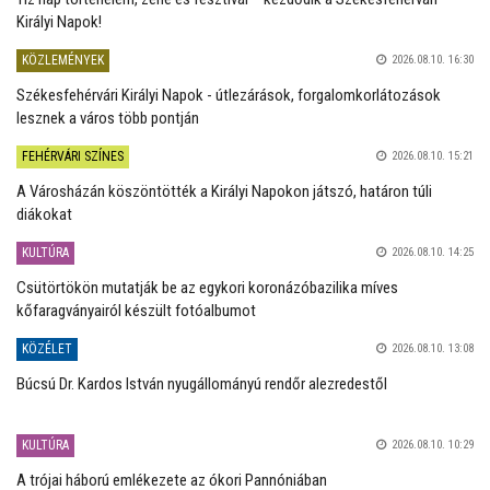
Királyi Napok!
KÖZLEMÉNYEK
2026.08.10. 16:30
Székesfehérvári Királyi Napok - útlezárások, forgalomkorlátozások
lesznek a város több pontján
FEHÉRVÁRI SZÍNES
2026.08.10. 15:21
A Városházán köszöntötték a Királyi Napokon játszó, határon túli
diákokat
KULTÚRA
2026.08.10. 14:25
Csütörtökön mutatják be az egykori koronázóbazilika míves
kőfaragványairól készült fotóalbumot
KÖZÉLET
2026.08.10. 13:08
Búcsú Dr. Kardos István nyugállományú rendőr alezredestől
KULTÚRA
2026.08.10. 10:29
A trójai háború emlékezete az ókori Pannóniában