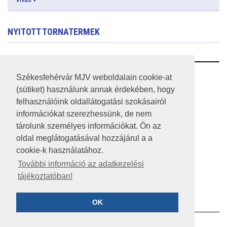
NYITOTT TORNATERMEK
RSS
Székesfehérvár MJV weboldalain cookie-at
(sütiket) használunk annak érdekében, hogy
A HONLAP 2017.03.31-I ÁLLAPOTA
felhasználóink oldallátogatási szokásairól
információkat szerezhessünk, de nem
JOGI NYILATKOZAT
tárolunk személyes információkat. Ön az
IMPRESSZUM
oldal meglátogatásával hozzájárul a a
cookie-k használatához.
MÉDIAAJÁNLAT
További információ az adatkezelési
tájékoztatóban!
KÖZÉRDEKŰ ADATOK
ADATVÉDELEM
OK
©2023 SZÉKESFEHÉRVÁR MEGYEI JOGÚ VÁROS