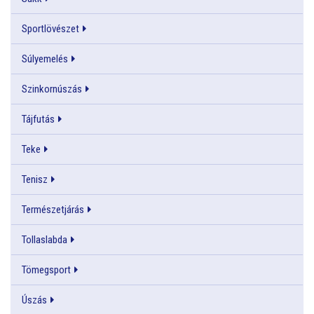
Sportlövészet
Súlyemelés
Szinkornúszás
Tájfutás
Teke
Tenisz
Természetjárás
Tollaslabda
Tömegsport
Úszás