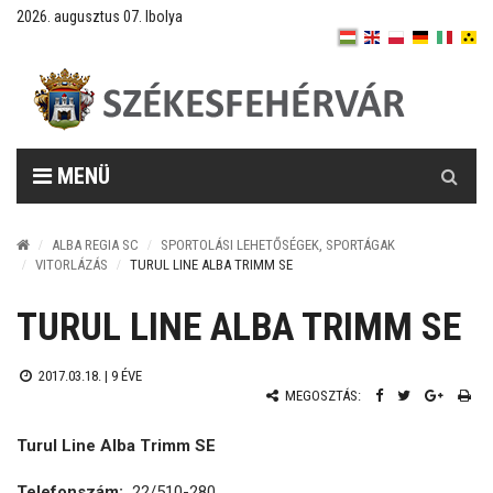
2026. augusztus 07. Ibolya
Keresés
MENÜ
ALBA REGIA SC
SPORTOLÁSI LEHETŐSÉGEK, SPORTÁGAK
VITORLÁZÁS
TURUL LINE ALBA TRIMM SE
TURUL LINE ALBA TRIMM SE
2017.03.18. |
9 ÉVE
MEGOSZTÁS:
Turul Line Alba Trimm SE
Telefonszám:
22/510-280