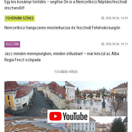
Egy kis kosárnyi törődés – segítse Ön is a Nemzetközi Néptáncfesztivál
résztvevőit!
FEHÉRVÁRI SZÍNES
2026.08.06. 16:03
Nemzetközi hangszeres mesterkurzus és fesztivál Fehérvárcsurgón
KULTÚRA
2026.08.06. 14:19
Jazz minden mennyiségben, minden stílusban! – már készül az Alba
Regia Feszt színpada
TOVÁBBI HÍREK