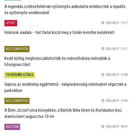
A legendás székesfehérvári ejtőernyős alakulatra emlékeztek a repülős
és ejtőernyős emlékműnél
SPORT
2026.08.07. 13:17
Hokisok viadala – hat fiatal küzd meg a Volán-keretbe kerülésért
KÖZLEMÉNYEK
2026.08.07. 13:11
Kedd éjfélig meghosszabbították és másodfokúra mérséklik a
hőségriasztást
FEHÉRVÁRI SZÍNES
2026.08.07. 10:48
Sajnos az eredmény egyértelmű - talajnedvesség-méréseket végeztek a
parkokban
KÖZLEMÉNYEK
2026.08.07. 10:45
A Bem József utca környékén, a Bartók Béla téren és Kisfaludon lesz
áramszünet augusztus 10-én
KULTÚRA
2026.08.07. 08:37