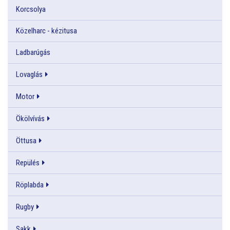
Korcsolya
Közelharc - kézitusa
Ladbarúgás
Lovaglás
Motor
Ökölvívás
Öttusa
Repülés
Röplabda
Rugby
Sakk