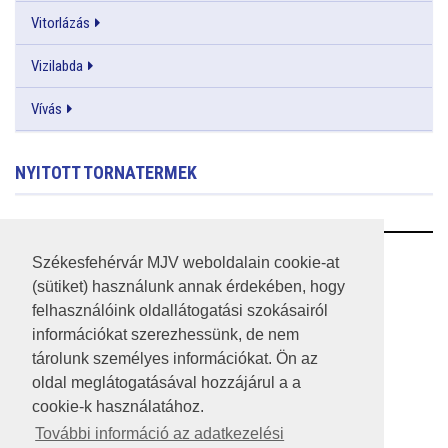
Vitorlázás
Vizilabda
Vívás
NYITOTT TORNATERMEK
RSS
Székesfehérvár MJV weboldalain cookie-at
(sütiket) használunk annak érdekében, hogy
A HONLAP 2017.03.31-I ÁLLAPOTA
felhasználóink oldallátogatási szokásairól
információkat szerezhessünk, de nem
JOGI NYILATKOZAT
tárolunk személyes információkat. Ön az
IMPRESSZUM
oldal meglátogatásával hozzájárul a a
cookie-k használatához.
MÉDIAAJÁNLAT
További információ az adatkezelési