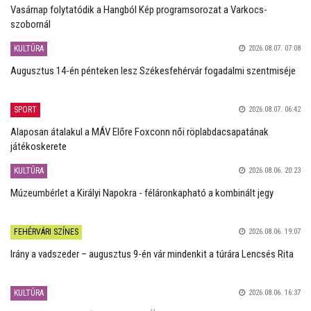
Vasárnap folytatódik a Hangból Kép programsorozat a Varkocs-
szobornál
KULTÚRA
2026.08.07. 07:08
Augusztus 14-én pénteken lesz Székesfehérvár fogadalmi szentmiséje
SPORT
2026.08.07. 06:42
Alaposan átalakul a MÁV Előre Foxconn női röplabdacsapatának
játékoskerete
KULTÚRA
2026.08.06. 20:23
Múzeumbérlet a Királyi Napokra - féláronkapható a kombinált jegy
FEHÉRVÁRI SZÍNES
2026.08.06. 19:07
Irány a vadszeder – augusztus 9-én vár mindenkit a túrára Lencsés Rita
KULTÚRA
2026.08.06. 16:37