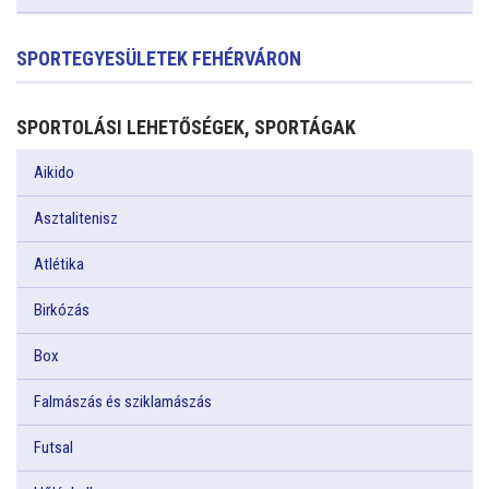
SPORTEGYESÜLETEK FEHÉRVÁRON
SPORTOLÁSI LEHETŐSÉGEK, SPORTÁGAK
Aikido
Asztalitenisz
Atlétika
Birkózás
Box
Falmászás és sziklamászás
Futsal