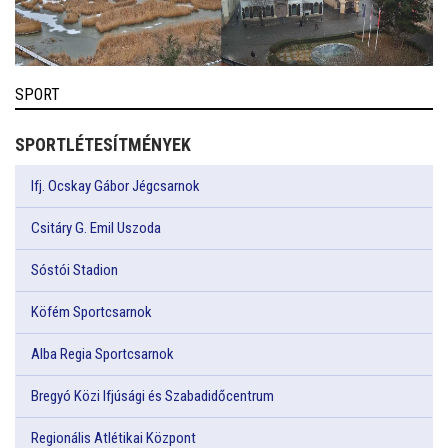
SPORT
SPORTLÉTESÍTMÉNYEK
Ifj. Ocskay Gábor Jégcsarnok
Csitáry G. Emil Uszoda
Sóstói Stadion
Köfém Sportcsarnok
Alba Regia Sportcsarnok
Bregyó Közi Ifjúsági és Szabadidőcentrum
Regionális Atlétikai Központ