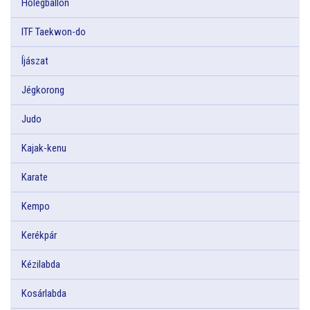
Hőlégballon
ITF Taekwon-do
Íjászat
Jégkorong
Judo
Kajak-kenu
Karate
Kempo
Kerékpár
Kézilabda
Kosárlabda