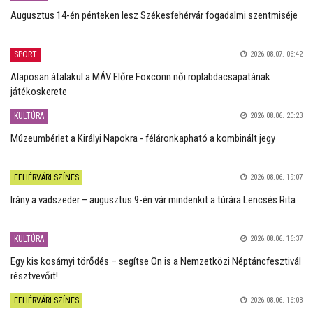
Augusztus 14-én pénteken lesz Székesfehérvár fogadalmi szentmiséje
SPORT
2026.08.07. 06:42
Alaposan átalakul a MÁV Előre Foxconn női röplabdacsapatának
játékoskerete
KULTÚRA
2026.08.06. 20:23
Múzeumbérlet a Királyi Napokra - féláronkapható a kombinált jegy
FEHÉRVÁRI SZÍNES
2026.08.06. 19:07
Irány a vadszeder – augusztus 9-én vár mindenkit a túrára Lencsés Rita
KULTÚRA
2026.08.06. 16:37
Egy kis kosárnyi törődés – segítse Ön is a Nemzetközi Néptáncfesztivál
résztvevőit!
FEHÉRVÁRI SZÍNES
2026.08.06. 16:03