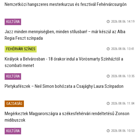
Nemzetközi hangszeres mesterkurzus és fesztivál Fehérvárcsurgón
KULTÚRA
2026.08.06. 14:19
Jazz minden mennyiségben, minden stílusban! – már készül az Alba
Regia Feszt színpada
FEHÉRVÁRI SZÍNES
2026.08.06. 13:41
Királyok a Belvárosban - 18 órakor indul a Vörösmarty Színháztól a
szombati menet
KULTÚRA
2026.08.06. 13:35
Pletykafészek – Neil Simon bohózata a Csajághy Laura Színpadon
GAZDASÁG
2026.08.06. 11:04
Megérkeztek Magyarországra a székesfehérvári rendeltetésű Zonson
midibuszok
KULTÚRA
2026.08.06. 10:53