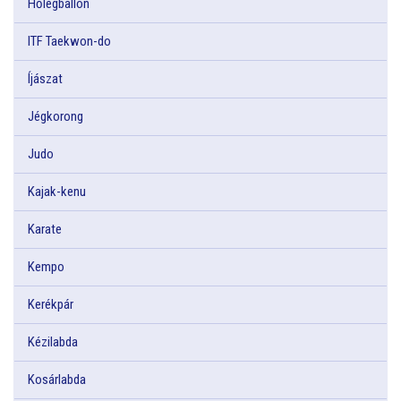
Hőlégballon
ITF Taekwon-do
Íjászat
Jégkorong
Judo
Kajak-kenu
Karate
Kempo
Kerékpár
Kézilabda
Kosárlabda