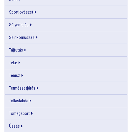
Sportlövészet
Súlyemelés
Szinkornúszás
Tájfutás
Teke
Tenisz
Természetjárás
Tollaslabda
Tömegsport
Úszás