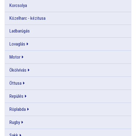
Korcsolya
Közelharc - kézitusa
Ladbarúgás
Lovaglás
Motor
Ökölvívás
Öttusa
Repülés
Röplabda
Rugby
Sakk