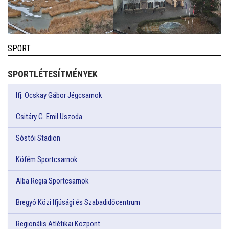
SPORT
SPORTLÉTESÍTMÉNYEK
Ifj. Ocskay Gábor Jégcsarnok
Csitáry G. Emil Uszoda
Sóstói Stadion
Köfém Sportcsarnok
Alba Regia Sportcsarnok
Bregyó Közi Ifjúsági és Szabadidőcentrum
Regionális Atlétikai Központ