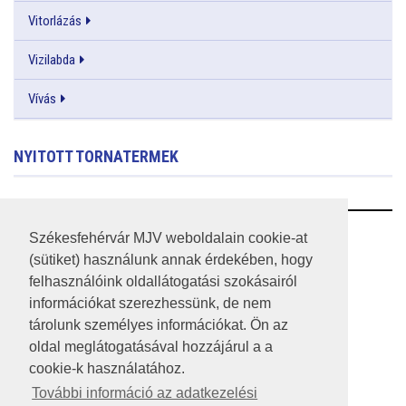
Vitorlázás
Vizilabda
Vívás
NYITOTT TORNATERMEK
RSS
Székesfehérvár MJV weboldalain cookie-at
(sütiket) használunk annak érdekében, hogy
A HONLAP 2017.03.31-I ÁLLAPOTA
felhasználóink oldallátogatási szokásairól
információkat szerezhessünk, de nem
JOGI NYILATKOZAT
tárolunk személyes információkat. Ön az
IMPRESSZUM
oldal meglátogatásával hozzájárul a a
cookie-k használatához.
MÉDIAAJÁNLAT
További információ az adatkezelési