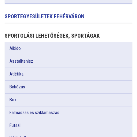
SPORTEGYESÜLETEK FEHÉRVÁRON
SPORTOLÁSI LEHETŐSÉGEK, SPORTÁGAK
Aikido
Asztalitenisz
Atlétika
Birkózás
Box
Falmászás és sziklamászás
Futsal