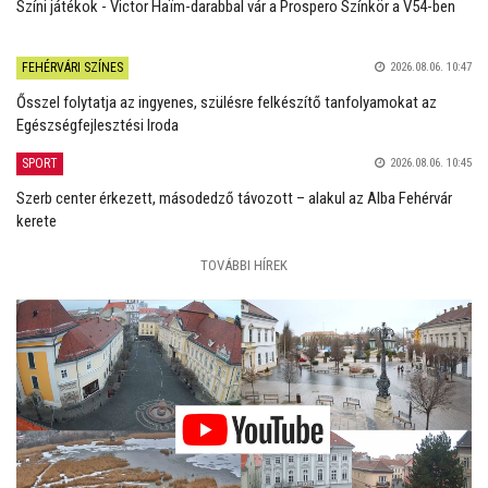
Színi játékok - Victor Haïm-darabbal vár a Prospero Színkör a V54-ben
FEHÉRVÁRI SZÍNES
2026.08.06. 10:47
Ősszel folytatja az ingyenes, szülésre felkészítő tanfolyamokat az
Egészségfejlesztési Iroda
SPORT
2026.08.06. 10:45
Szerb center érkezett, másodedző távozott – alakul az Alba Fehérvár
kerete
TOVÁBBI HÍREK