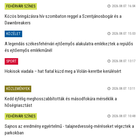
FEHÉRVÁRI SZÍNES
2026.08.07. 16:04
Közös bringázásra hív szombaton reggel a Szentjánosbogár és a
Dawnbreakers
KÖZÉLET
2026.08.07. 15:03
A legendás székesfehérvári ejtőernyős alakulatra emlékeztek a repülős
és ejtőernyős emlékműnél
SPORT
2026.08.07. 13:17
Hokisok viadala – hat fiatal küzd meg a Volán-keretbe kerülésért
KÖZLEMÉNYEK
2026.08.07. 13:11
Kedd éjfélig meghosszabbították és másodfokúra mérséklik a
hőségriasztást
FEHÉRVÁRI SZÍNES
2026.08.07. 10:48
Sajnos az eredmény egyértelmű - talajnedvesség-méréseket végeztek a
parkokban