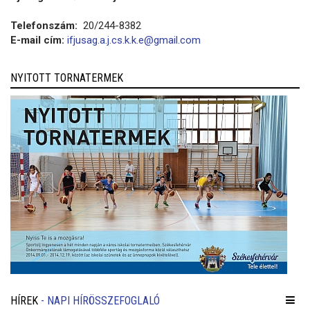
Telefonszám:
20/244-8382
E-mail cím:
ifjusag.a.j.cs.k.k.e@gmail.com
NYITOTT TORNATERMEK
HÍREK
- NAPI HÍRÖSSZEFOGLALÓ