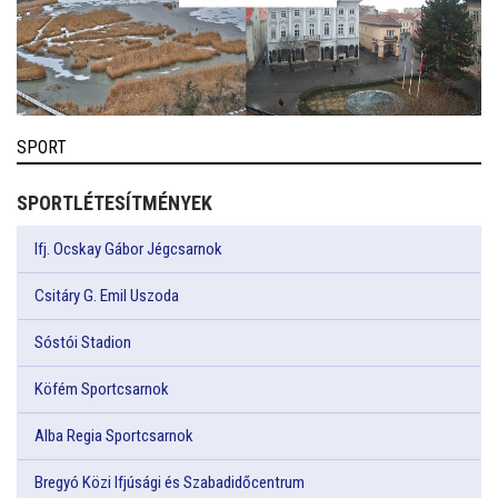
SPORT
SPORTLÉTESÍTMÉNYEK
Ifj. Ocskay Gábor Jégcsarnok
Csitáry G. Emil Uszoda
Sóstói Stadion
Köfém Sportcsarnok
Alba Regia Sportcsarnok
Bregyó Közi Ifjúsági és Szabadidőcentrum