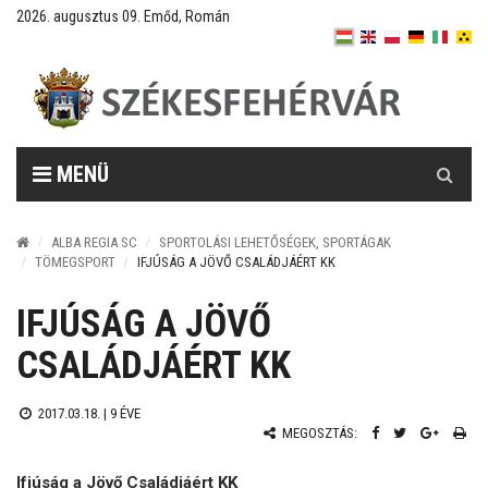
2026. augusztus 09. Emőd, Román
Keresés
MENÜ
ALBA REGIA SC
SPORTOLÁSI LEHETŐSÉGEK, SPORTÁGAK
TÖMEGSPORT
IFJÚSÁG A JÖVŐ CSALÁDJÁÉRT KK
IFJÚSÁG A JÖVŐ
CSALÁDJÁÉRT KK
2017.03.18. |
9 ÉVE
MEGOSZTÁS:
Ifjúság a Jövő Családjáért KK