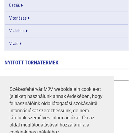
Úszás
Vitorlázás
Vizilabda
Vívás
NYITOTT TORNATERMEK
RSS
Székesfehérvár MJV weboldalain cookie-at
(sütiket) használunk annak érdekében, hogy
A HONLAP 2017.03.31-I ÁLLAPOTA
felhasználóink oldallátogatási szokásairól
információkat szerezhessünk, de nem
JOGI NYILATKOZAT
tárolunk személyes információkat. Ön az
IMPRESSZUM
oldal meglátogatásával hozzájárul a a
cookie-k használatához.