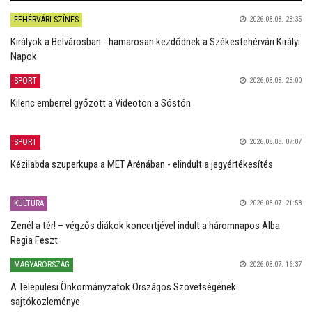
FEHÉRVÁRI SZÍNES
2026.08.08. 23:35
Királyok a Belvárosban - hamarosan kezdődnek a Székesfehérvári Királyi
Napok
SPORT
2026.08.08. 23:00
Kilenc emberrel győzött a Videoton a Sóstón
SPORT
2026.08.08. 07:07
Kézilabda szuperkupa a MET Arénában - elindult a jegyértékesítés
KULTÚRA
2026.08.07. 21:58
Zenél a tér! – végzős diákok koncertjével indult a háromnapos Alba
Regia Feszt
MAGYARORSZÁG
2026.08.07. 16:37
A Települési Önkormányzatok Országos Szövetségének
sajtóközleménye