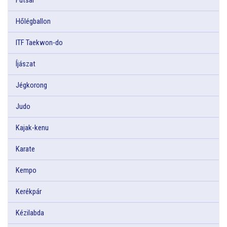
Hőlégballon
ITF Taekwon-do
Íjászat
Jégkorong
Judo
Kajak-kenu
Karate
Kempo
Kerékpár
Kézilabda