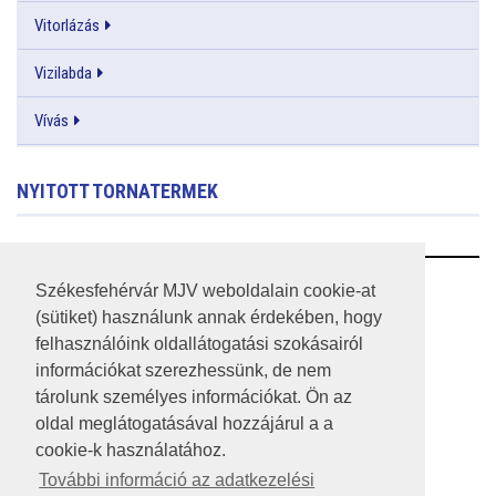
Vitorlázás
Vizilabda
Vívás
NYITOTT TORNATERMEK
RSS
Székesfehérvár MJV weboldalain cookie-at
(sütiket) használunk annak érdekében, hogy
A HONLAP 2017.03.31-I ÁLLAPOTA
felhasználóink oldallátogatási szokásairól
információkat szerezhessünk, de nem
JOGI NYILATKOZAT
tárolunk személyes információkat. Ön az
IMPRESSZUM
oldal meglátogatásával hozzájárul a a
cookie-k használatához.
MÉDIAAJÁNLAT
További információ az adatkezelési