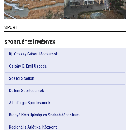
SPORT
SPORTLÉTESÍTMÉNYEK
Ifj. Ocskay Gábor Jégcsarnok
Csitáry G. Emil Uszoda
Sóstói Stadion
Köfém Sportcsarnok
Alba Regia Sportcsarnok
Bregyó Közi Ifjúsági és Szabadidőcentrum
Regionális Atlétikai Központ