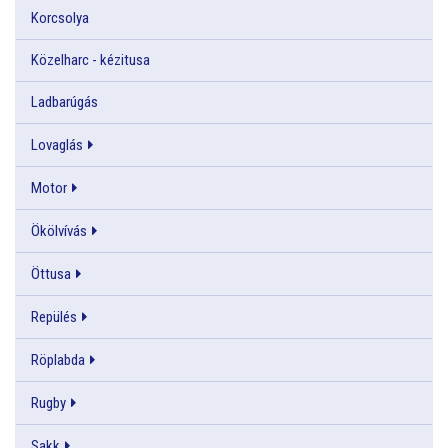
Korcsolya
Közelharc - kézitusa
Ladbarúgás
Lovaglás
Motor
Ökölvívás
Öttusa
Repülés
Röplabda
Rugby
Sakk