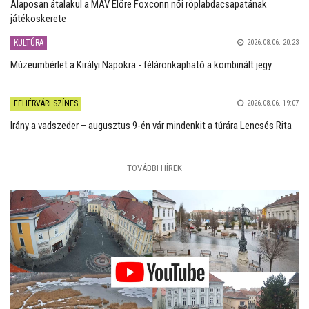
Alaposan átalakul a MÁV Előre Foxconn női röplabdacsapatának
játékoskerete
KULTÚRA
2026.08.06. 20:23
Múzeumbérlet a Királyi Napokra - féláronkapható a kombinált jegy
FEHÉRVÁRI SZÍNES
2026.08.06. 19:07
Irány a vadszeder – augusztus 9-én vár mindenkit a túrára Lencsés Rita
TOVÁBBI HÍREK