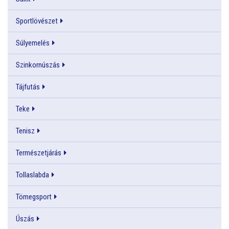
Sportlövészet
Súlyemelés
Szinkornúszás
Tájfutás
Teke
Tenisz
Természetjárás
Tollaslabda
Tömegsport
Úszás