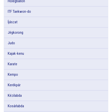
Hőlégballon
ITF Taekwon-do
Íjászat
Jégkorong
Judo
Kajak-kenu
Karate
Kempo
Kerékpár
Kézilabda
Kosárlabda