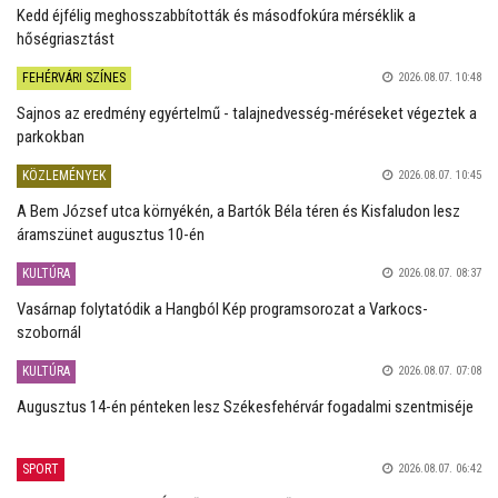
Kedd éjfélig meghosszabbították és másodfokúra mérséklik a
hőségriasztást
FEHÉRVÁRI SZÍNES
2026.08.07. 10:48
Sajnos az eredmény egyértelmű - talajnedvesség-méréseket végeztek a
parkokban
KÖZLEMÉNYEK
2026.08.07. 10:45
A Bem József utca környékén, a Bartók Béla téren és Kisfaludon lesz
áramszünet augusztus 10-én
KULTÚRA
2026.08.07. 08:37
Vasárnap folytatódik a Hangból Kép programsorozat a Varkocs-
szobornál
KULTÚRA
2026.08.07. 07:08
Augusztus 14-én pénteken lesz Székesfehérvár fogadalmi szentmiséje
SPORT
2026.08.07. 06:42