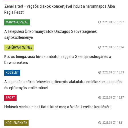
Zenél a tér! – végzős diákok koncertjével indult a háromnapos Alba
Regia Feszt
MAGYARORSZÁG
2026.08.07. 16:37
A Települési Önkormányzatok Országos Szövetségének
sajtóközleménye
FEHÉRVÁRI SZÍNES
2026.08.07. 16:04
Közös bringázásra hív szombaton reggel a Szentjánosbogár és a
Dawnbreakers
KÖZÉLET
2026.08.07. 15:03
A legendás székesfehérvári ejtőernyős alakulatra emlékeztek a repülős
és ejtőernyős emlékműnél
SPORT
2026.08.07. 13:17
Hokisok viadala – hat fiatal küzd meg a Volán-keretbe kerülésért
KÖZLEMÉNYEK
2026.08.07. 13:11