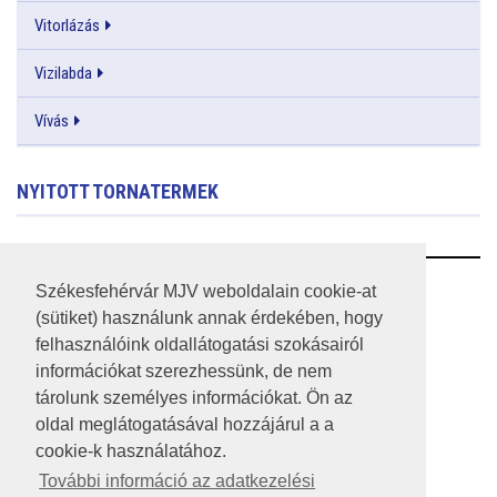
Vitorlázás
Vizilabda
Vívás
NYITOTT TORNATERMEK
RSS
Székesfehérvár MJV weboldalain cookie-at
(sütiket) használunk annak érdekében, hogy
A HONLAP 2017.03.31-I ÁLLAPOTA
felhasználóink oldallátogatási szokásairól
információkat szerezhessünk, de nem
JOGI NYILATKOZAT
tárolunk személyes információkat. Ön az
IMPRESSZUM
oldal meglátogatásával hozzájárul a a
cookie-k használatához.
MÉDIAAJÁNLAT
További információ az adatkezelési