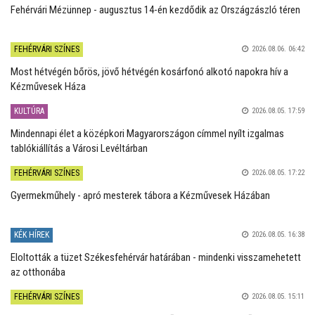
Fehérvári Mézünnep - augusztus 14-én kezdődik az Országzászló téren
FEHÉRVÁRI SZÍNES
2026.08.06. 06:42
Most hétvégén bőrös, jövő hétvégén kosárfonó alkotó napokra hív a
Kézművesek Háza
KULTÚRA
2026.08.05. 17:59
Mindennapi élet a középkori Magyarországon címmel nyílt izgalmas
tablókiállítás a Városi Levéltárban
FEHÉRVÁRI SZÍNES
2026.08.05. 17:22
Gyermekműhely - apró mesterek tábora a Kézművesek Házában
KÉK HÍREK
2026.08.05. 16:38
Eloltották a tüzet Székesfehérvár határában - mindenki visszamehetett
az otthonába
FEHÉRVÁRI SZÍNES
2026.08.05. 15:11