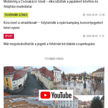
Mobilstég a Csónakázó-tónál – elkezdődtek a japánkert bővítési és
felújítási munkálatai
FEHÉRVÁRI SZÍNES
2026.08.05. 12:38
Köszönet a véradóknak! – folytatódik a nyári kampány, koncertjegyeket
lehet nyerni
SPORT
2026.08.05. 11:21
Már megvásárolhatók a jegyek a fehérvári kézilabda szuperkupára
TOVÁBBI HÍREK