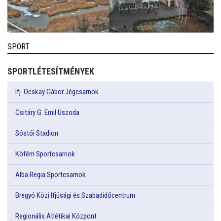
SPORT
SPORTLÉTESÍTMÉNYEK
Ifj. Ocskay Gábor Jégcsarnok
Csitáry G. Emil Uszoda
Sóstói Stadion
Köfém Sportcsarnok
Alba Regia Sportcsarnok
Bregyó Közi Ifjúsági és Szabadidőcentrum
Regionális Atlétikai Központ