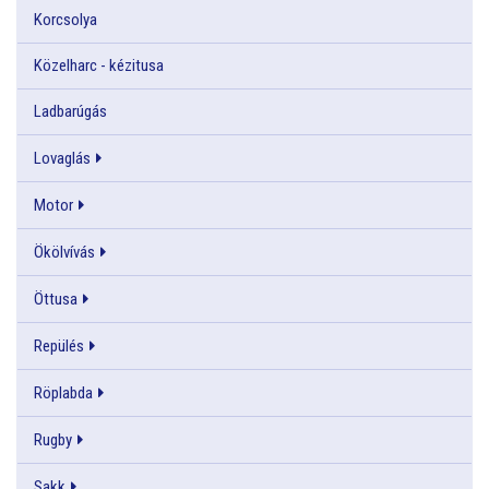
Korcsolya
Közelharc - kézitusa
Ladbarúgás
Lovaglás
Motor
Ökölvívás
Öttusa
Repülés
Röplabda
Rugby
Sakk