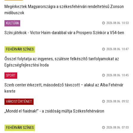
Megérkeztek Magyarországra a székesfehérvári rendeltetésű Zonson
midibuszok
KULTÚRA
2026.08.06. 10:53
Színi játékok - Victor Haïm-darabbal vár a Prospero Színkör a V54-ben
FEHÉRVÁRI SZÍNES
2026.08.06. 10:47
Ősszel folytatja az ingyenes, szülésre felkészítő tanfolyamokat az
Egészségfejlesztési Iroda
SPORT
2026.08.06. 10:45
Szerb center érkezett, másodedző távozott – alakul az Alba Fehérvár
kerete
VÁROSTÖRTÉNET
2026.08.06. 09:52
„Mondd el fiaidnak!” - a zsidóság múltja Székesfehérváron
FEHÉRVÁRI SZÍNES
2026.08.06. 07:03