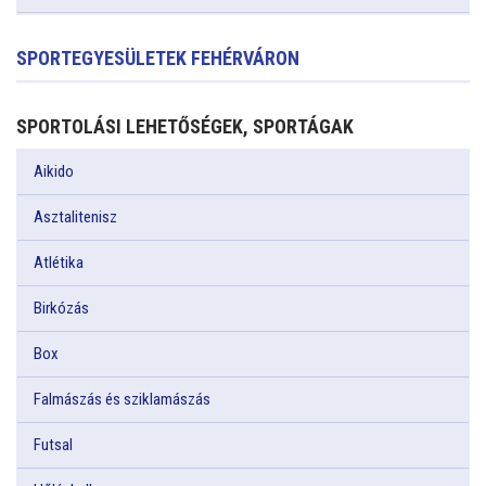
SPORTEGYESÜLETEK FEHÉRVÁRON
SPORTOLÁSI LEHETŐSÉGEK, SPORTÁGAK
Aikido
Asztalitenisz
Atlétika
Birkózás
Box
Falmászás és sziklamászás
Futsal