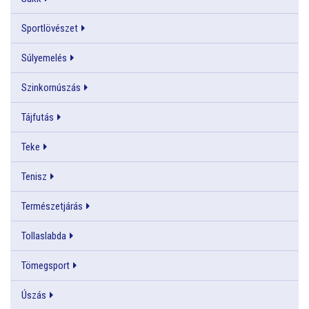
Sportlövészet
Súlyemelés
Szinkornúszás
Tájfutás
Teke
Tenisz
Természetjárás
Tollaslabda
Tömegsport
Úszás