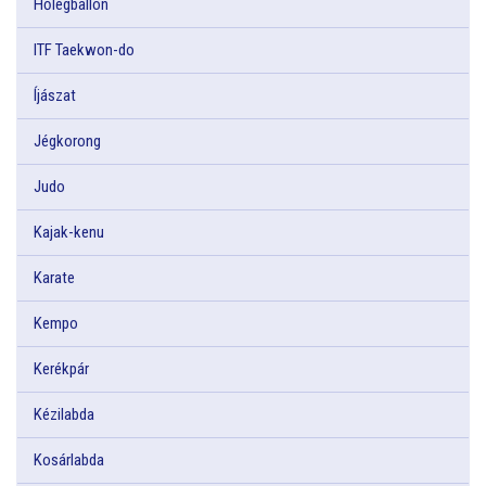
Hőlégballon
ITF Taekwon-do
Íjászat
Jégkorong
Judo
Kajak-kenu
Karate
Kempo
Kerékpár
Kézilabda
Kosárlabda