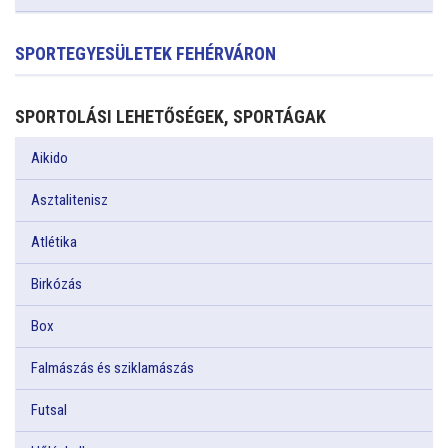
SPORTEGYESÜLETEK FEHÉRVÁRON
SPORTOLÁSI LEHETŐSÉGEK, SPORTÁGAK
Aikido
Asztalitenisz
Atlétika
Birkózás
Box
Falmászás és sziklamászás
Futsal