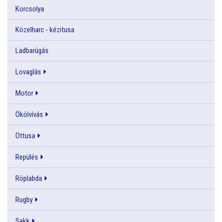
Korcsolya
Közelharc - kézitusa
Ladbarúgás
Lovaglás
Motor
Ökölvívás
Öttusa
Repülés
Röplabda
Rugby
Sakk