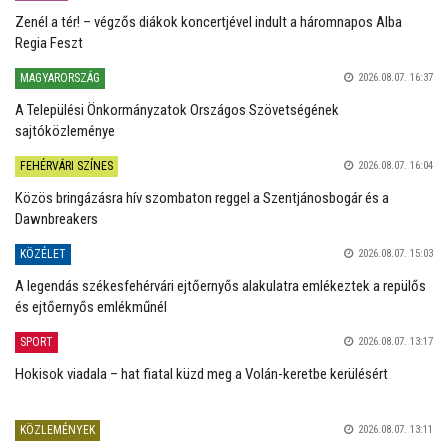
Zenél a tér! – végzős diákok koncertjével indult a háromnapos Alba
Regia Feszt
MAGYARORSZÁG
2026.08.07. 16:37
A Települési Önkormányzatok Országos Szövetségének
sajtóközleménye
FEHÉRVÁRI SZÍNES
2026.08.07. 16:04
Közös bringázásra hív szombaton reggel a Szentjánosbogár és a
Dawnbreakers
KÖZÉLET
2026.08.07. 15:03
A legendás székesfehérvári ejtőernyős alakulatra emlékeztek a repülős
és ejtőernyős emlékműnél
SPORT
2026.08.07. 13:17
Hokisok viadala – hat fiatal küzd meg a Volán-keretbe kerülésért
KÖZLEMÉNYEK
2026.08.07. 13:11