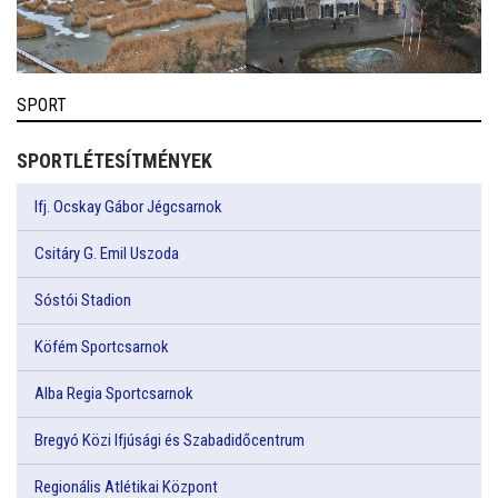
SPORT
SPORTLÉTESÍTMÉNYEK
Ifj. Ocskay Gábor Jégcsarnok
Csitáry G. Emil Uszoda
Sóstói Stadion
Köfém Sportcsarnok
Alba Regia Sportcsarnok
Bregyó Közi Ifjúsági és Szabadidőcentrum
Regionális Atlétikai Központ