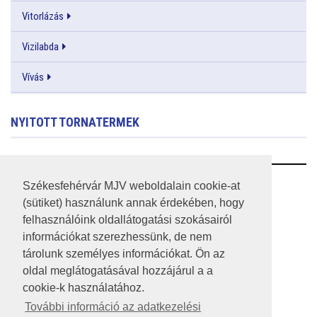
Vitorlázás
Vizilabda
Vívás
NYITOTT TORNATERMEK
RSS
Székesfehérvár MJV weboldalain cookie-at
(sütiket) használunk annak érdekében, hogy
A HONLAP 2017.03.31-I ÁLLAPOTA
felhasználóink oldallátogatási szokásairól
információkat szerezhessünk, de nem
JOGI NYILATKOZAT
tárolunk személyes információkat. Ön az
IMPRESSZUM
oldal meglátogatásával hozzájárul a a
cookie-k használatához.
MÉDIAAJÁNLAT
További információ az adatkezelési