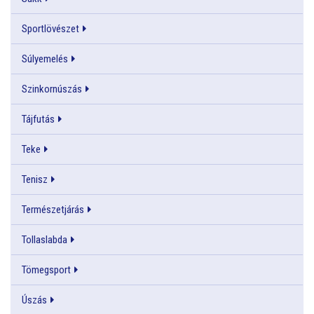
Sportlövészet
Súlyemelés
Szinkornúszás
Tájfutás
Teke
Tenisz
Természetjárás
Tollaslabda
Tömegsport
Úszás