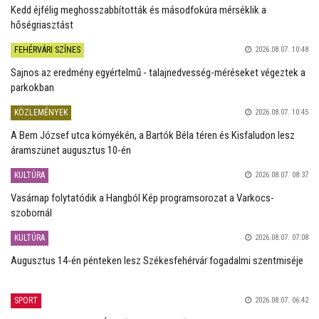
Kedd éjfélig meghosszabbították és másodfokúra mérséklik a
hőségriasztást
FEHÉRVÁRI SZÍNES
2026.08.07. 10:48
Sajnos az eredmény egyértelmű - talajnedvesség-méréseket végeztek a
parkokban
KÖZLEMÉNYEK
2026.08.07. 10:45
A Bem József utca környékén, a Bartók Béla téren és Kisfaludon lesz
áramszünet augusztus 10-én
KULTÚRA
2026.08.07. 08:37
Vasárnap folytatódik a Hangból Kép programsorozat a Varkocs-
szobornál
KULTÚRA
2026.08.07. 07:08
Augusztus 14-én pénteken lesz Székesfehérvár fogadalmi szentmiséje
SPORT
2026.08.07. 06:42