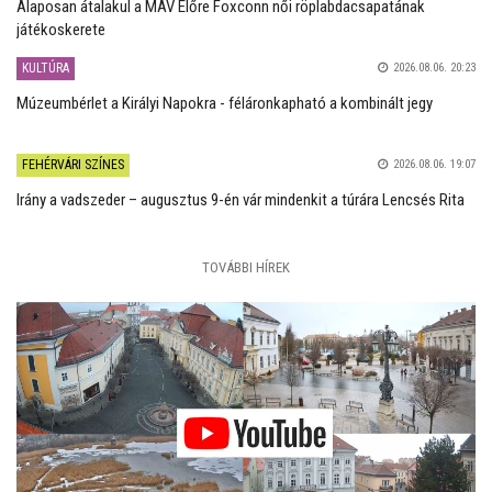
Alaposan átalakul a MÁV Előre Foxconn női röplabdacsapatának
játékoskerete
KULTÚRA
2026.08.06. 20:23
Múzeumbérlet a Királyi Napokra - féláronkapható a kombinált jegy
FEHÉRVÁRI SZÍNES
2026.08.06. 19:07
Irány a vadszeder – augusztus 9-én vár mindenkit a túrára Lencsés Rita
TOVÁBBI HÍREK