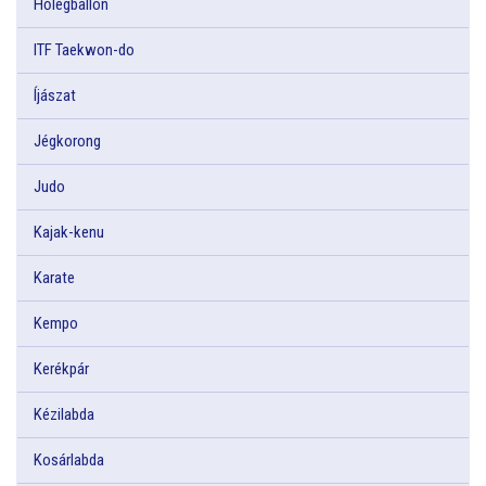
Hőlégballon
ITF Taekwon-do
Íjászat
Jégkorong
Judo
Kajak-kenu
Karate
Kempo
Kerékpár
Kézilabda
Kosárlabda