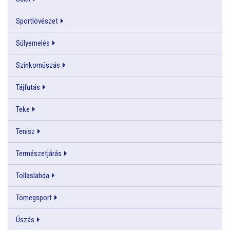
Sportlövészet
Súlyemelés
Szinkornúszás
Tájfutás
Teke
Tenisz
Természetjárás
Tollaslabda
Tömegsport
Úszás