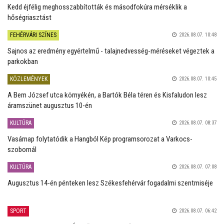
Kedd éjfélig meghosszabbították és másodfokúra mérséklik a
hőségriasztást
FEHÉRVÁRI SZÍNES
2026.08.07. 10:48
Sajnos az eredmény egyértelmű - talajnedvesség-méréseket végeztek a
parkokban
KÖZLEMÉNYEK
2026.08.07. 10:45
A Bem József utca környékén, a Bartók Béla téren és Kisfaludon lesz
áramszünet augusztus 10-én
KULTÚRA
2026.08.07. 08:37
Vasárnap folytatódik a Hangból Kép programsorozat a Varkocs-
szobornál
KULTÚRA
2026.08.07. 07:08
Augusztus 14-én pénteken lesz Székesfehérvár fogadalmi szentmiséje
SPORT
2026.08.07. 06:42