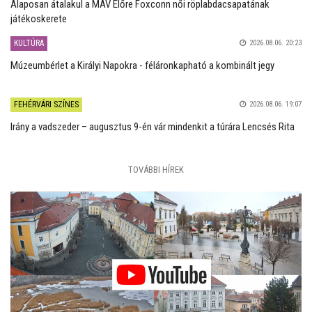
Alaposan átalakul a MÁV Előre Foxconn női röplabdacsapatának
játékoskerete
KULTÚRA
2026.08.06. 20:23
Múzeumbérlet a Királyi Napokra - féláronkapható a kombinált jegy
FEHÉRVÁRI SZÍNES
2026.08.06. 19:07
Irány a vadszeder – augusztus 9-én vár mindenkit a túrára Lencsés Rita
TOVÁBBI HÍREK