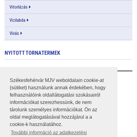
Vitorlázás
Vizilabda
Vívás
NYITOTT TORNATERMEK
RSS
Székesfehérvár MJV weboldalain cookie-at
(sütiket) használunk annak érdekében, hogy
A HONLAP 2017.03.31-I ÁLLAPOTA
felhasználóink oldallátogatási szokásairól
információkat szerezhessünk, de nem
JOGI NYILATKOZAT
tárolunk személyes információkat. Ön az
IMPRESSZUM
oldal meglátogatásával hozzájárul a a
cookie-k használatához.
MÉDIAAJÁNLAT
További információ az adatkezelési