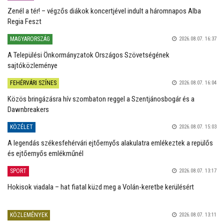
Zenél a tér! – végzős diákok koncertjével indult a háromnapos Alba
Regia Feszt
MAGYARORSZÁG
2026.08.07. 16:37
A Települési Önkormányzatok Országos Szövetségének
sajtóközleménye
FEHÉRVÁRI SZÍNES
2026.08.07. 16:04
Közös bringázásra hív szombaton reggel a Szentjánosbogár és a
Dawnbreakers
KÖZÉLET
2026.08.07. 15:03
A legendás székesfehérvári ejtőernyős alakulatra emlékeztek a repülős
és ejtőernyős emlékműnél
SPORT
2026.08.07. 13:17
Hokisok viadala – hat fiatal küzd meg a Volán-keretbe kerülésért
KÖZLEMÉNYEK
2026.08.07. 13:11