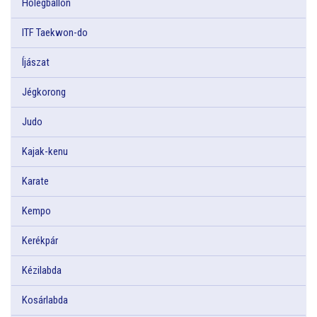
Hőlégballon
ITF Taekwon-do
Íjászat
Jégkorong
Judo
Kajak-kenu
Karate
Kempo
Kerékpár
Kézilabda
Kosárlabda