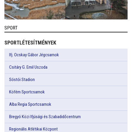
SPORT
SPORTLÉTESÍTMÉNYEK
Ifj. Ocskay Gábor Jégcsarnok
Csitáry G. Emil Uszoda
Sóstói Stadion
Köfém Sportcsarnok
Alba Regia Sportcsarnok
Bregyó Közi Ifjúsági és Szabadidőcentrum
Regionális Atlétikai Központ