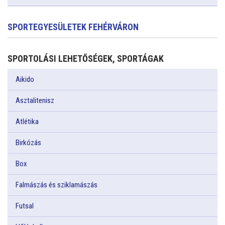
SPORTEGYESÜLETEK FEHÉRVÁRON
SPORTOLÁSI LEHETŐSÉGEK, SPORTÁGAK
Aikido
Asztalitenisz
Atlétika
Birkózás
Box
Falmászás és sziklamászás
Futsal