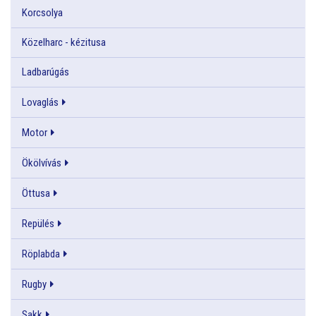
Korcsolya
Közelharc - kézitusa
Ladbarúgás
Lovaglás
Motor
Ökölvívás
Öttusa
Repülés
Röplabda
Rugby
Sakk