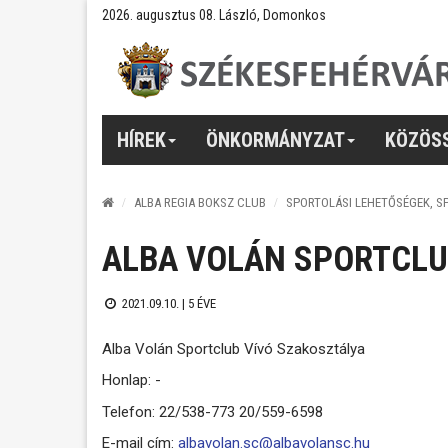
2026. augusztus 08. László, Domonkos
HÍREK
ÖNKORMÁNYZAT
KÖZÖS
ALBA REGIA BOKSZ CLUB
SPORTOLÁSI LEHETŐSÉGEK, S
ALBA VOLÁN SPORTCLU
2021.09.10. |
5 ÉVE
Alba Volán Sportclub Vívó Szakosztálya
Honlap: -
Telefon: 22/538-773 20/559-6598
E-mail cím:
albavolan.sc@albavolansc.hu