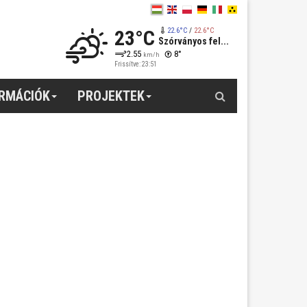
23°C
22.6°C
/
22.6°C
Szórványos fel...
2.55
8°
km/h
Frissítve: 23:51
Keresés
ORMÁCIÓK
PROJEKTEK