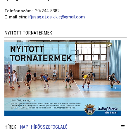
Telefonszám:
20/244-8382
E-mail cím:
ifjusag.a.j.cs.k.k.e@gmail.com
NYITOTT TORNATERMEK
HÍREK
- NAPI HÍRÖSSZEFOGLALÓ