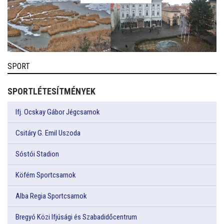
SPORT
SPORTLÉTESÍTMÉNYEK
Ifj. Ocskay Gábor Jégcsarnok
Csitáry G. Emil Uszoda
Sóstói Stadion
Köfém Sportcsarnok
Alba Regia Sportcsarnok
Bregyó Közi Ifjúsági és Szabadidőcentrum