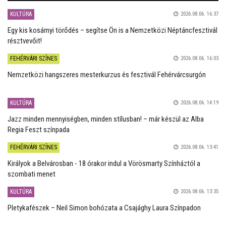
KULTÚRA
2026.08.06. 16:37
Egy kis kosárnyi törődés – segítse Ön is a Nemzetközi Néptáncfesztivál
résztvevőit!
FEHÉRVÁRI SZÍNES
2026.08.06. 16:03
Nemzetközi hangszeres mesterkurzus és fesztivál Fehérvárcsurgón
KULTÚRA
2026.08.06. 14:19
Jazz minden mennyiségben, minden stílusban! – már készül az Alba
Regia Feszt színpada
FEHÉRVÁRI SZÍNES
2026.08.06. 13:41
Királyok a Belvárosban - 18 órakor indul a Vörösmarty Színháztól a
szombati menet
KULTÚRA
2026.08.06. 13:35
Pletykafészek – Neil Simon bohózata a Csajághy Laura Színpadon