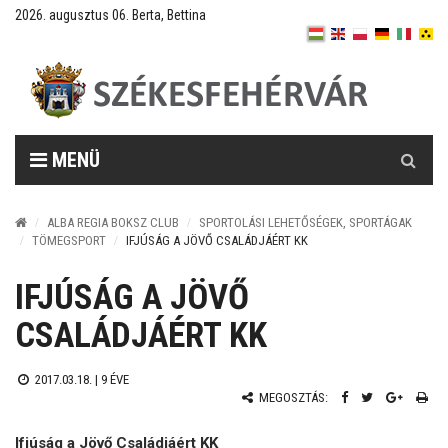
2026. augusztus 06. Berta, Bettina
Keresés
MENÜ
ALBA REGIA BOKSZ CLUB
SPORTOLÁSI LEHETŐSÉGEK, SPORTÁGAK
TÖMEGSPORT
IFJÚSÁG A JÖVŐ CSALÁDJÁÉRT KK
IFJÚSÁG A JÖVŐ
CSALÁDJÁÉRT KK
2017.03.18. |
9 ÉVE
MEGOSZTÁS:
Ifjúság a Jövő Családjáért KK