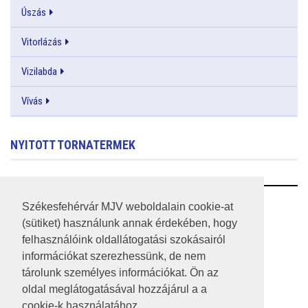
Úszás
Vitorlázás
Vizilabda
Vívás
NYITOTT TORNATERMEK
RSS
Székesfehérvár MJV weboldalain cookie-at
(sütiket) használunk annak érdekében, hogy
A HONLAP 2017.03.31-I ÁLLAPOTA
felhasználóink oldallátogatási szokásairól
információkat szerezhessünk, de nem
JOGI NYILATKOZAT
tárolunk személyes információkat. Ön az
IMPRESSZUM
oldal meglátogatásával hozzájárul a a
cookie-k használatához.