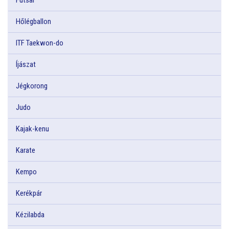
Hőlégballon
ITF Taekwon-do
Íjászat
Jégkorong
Judo
Kajak-kenu
Karate
Kempo
Kerékpár
Kézilabda