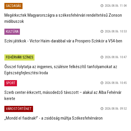
GAZDASÁG
2026.08.06. 11:04
Megérkeztek Magyarországra a székesfehérvári rendeltetésű Zonson
midibuszok
KULTÚRA
2026.08.06. 10:53
Színi játékok - Victor Haïm-darabbal vár a Prospero Színkör a V54-ben
FEHÉRVÁRI SZÍNES
2026.08.06. 10:47
Ősszel folytatja az ingyenes, szülésre felkészítő tanfolyamokat az
Egészségfejlesztési Iroda
SPORT
2026.08.06. 10:45
Szerb center érkezett, másodedző távozott – alakul az Alba Fehérvár
kerete
VÁROSTÖRTÉNET
2026.08.06. 09:52
„Mondd el fiaidnak!” - a zsidóság múltja Székesfehérváron