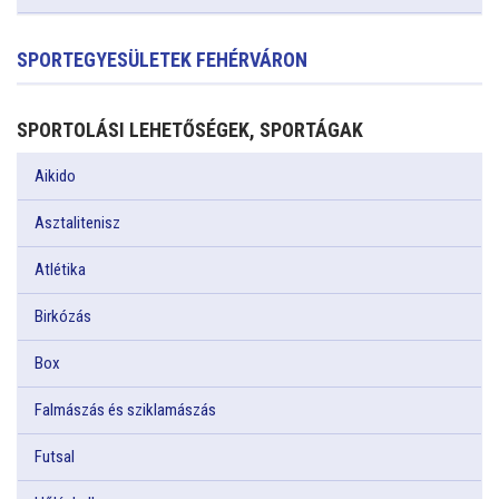
SPORTEGYESÜLETEK FEHÉRVÁRON
SPORTOLÁSI LEHETŐSÉGEK, SPORTÁGAK
Aikido
Asztalitenisz
Atlétika
Birkózás
Box
Falmászás és sziklamászás
Futsal