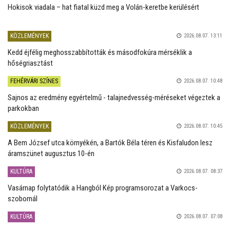
Hokisok viadala – hat fiatal küzd meg a Volán-keretbe kerülésért
KÖZLEMÉNYEK
2026.08.07. 13:11
Kedd éjfélig meghosszabbították és másodfokúra mérséklik a
hőségriasztást
FEHÉRVÁRI SZÍNES
2026.08.07. 10:48
Sajnos az eredmény egyértelmű - talajnedvesség-méréseket végeztek a
parkokban
KÖZLEMÉNYEK
2026.08.07. 10:45
A Bem József utca környékén, a Bartók Béla téren és Kisfaludon lesz
áramszünet augusztus 10-én
KULTÚRA
2026.08.07. 08:37
Vasárnap folytatódik a Hangból Kép programsorozat a Varkocs-
szobornál
KULTÚRA
2026.08.07. 07:08