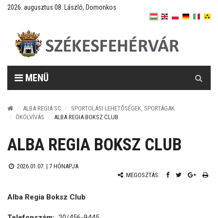
2026. augusztus 08. László, Domonkos
Keresés
MENÜ
ALBA REGIA SC
SPORTOLÁSI LEHETŐSÉGEK, SPORTÁGAK
ÖKÖLVÍVÁS
ALBA REGIA BOKSZ CLUB
ALBA REGIA BOKSZ CLUB
2026.01.07. |
7 HÓNAPJA
MEGOSZTÁS:
Alba Regia Boksz Club
Telefonszám:
20/456-9445