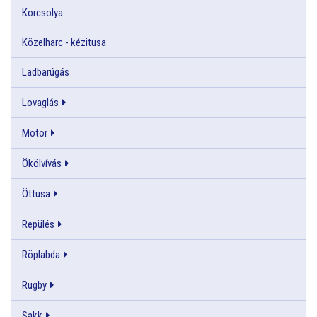
Korcsolya
Közelharc - kézitusa
Ladbarúgás
Lovaglás
Motor
Ökölvívás
Öttusa
Repülés
Röplabda
Rugby
Sakk