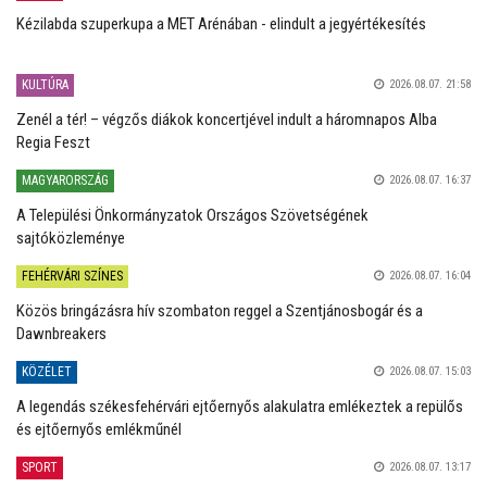
Kézilabda szuperkupa a MET Arénában - elindult a jegyértékesítés
KULTÚRA
2026.08.07. 21:58
Zenél a tér! – végzős diákok koncertjével indult a háromnapos Alba
Regia Feszt
MAGYARORSZÁG
2026.08.07. 16:37
A Települési Önkormányzatok Országos Szövetségének
sajtóközleménye
FEHÉRVÁRI SZÍNES
2026.08.07. 16:04
Közös bringázásra hív szombaton reggel a Szentjánosbogár és a
Dawnbreakers
KÖZÉLET
2026.08.07. 15:03
A legendás székesfehérvári ejtőernyős alakulatra emlékeztek a repülős
és ejtőernyős emlékműnél
SPORT
2026.08.07. 13:17