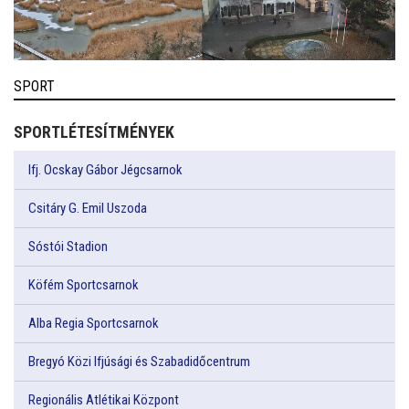
SPORT
SPORTLÉTESÍTMÉNYEK
Ifj. Ocskay Gábor Jégcsarnok
Csitáry G. Emil Uszoda
Sóstói Stadion
Köfém Sportcsarnok
Alba Regia Sportcsarnok
Bregyó Közi Ifjúsági és Szabadidőcentrum
Regionális Atlétikai Központ