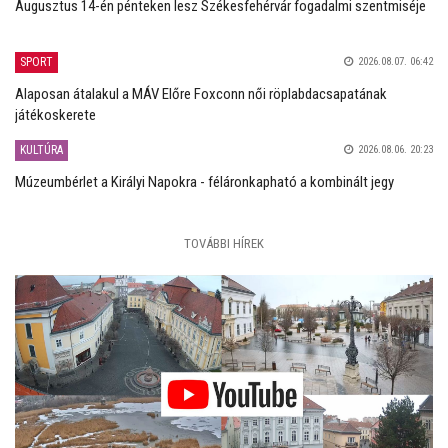
Augusztus 14-én pénteken lesz Székesfehérvár fogadalmi szentmiséje
SPORT
2026.08.07. 06:42
Alaposan átalakul a MÁV Előre Foxconn női röplabdacsapatának
játékoskerete
KULTÚRA
2026.08.06. 20:23
Múzeumbérlet a Királyi Napokra - féláronkapható a kombinált jegy
TOVÁBBI HÍREK