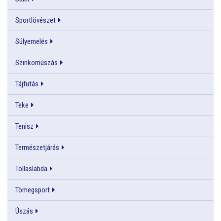
Sportlövészet
Súlyemelés
Szinkornúszás
Tájfutás
Teke
Tenisz
Természetjárás
Tollaslabda
Tömegsport
Úszás