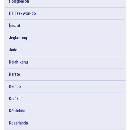
Hőlégballon
ITF Taekwon-do
Íjászat
Jégkorong
Judo
Kajak-kenu
Karate
Kempo
Kerékpár
Kézilabda
Kosárlabda