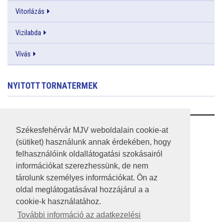
Vitorlázás
Vizilabda
Vívás
NYITOTT TORNATERMEK
RSS
Székesfehérvár MJV weboldalain cookie-at
(sütiket) használunk annak érdekében, hogy
A HONLAP 2017.03.31-I ÁLLAPOTA
felhasználóink oldallátogatási szokásairól
információkat szerezhessünk, de nem
JOGI NYILATKOZAT
tárolunk személyes információkat. Ön az
IMPRESSZUM
oldal meglátogatásával hozzájárul a a
cookie-k használatához.
MÉDIAAJÁNLAT
További információ az adatkezelési