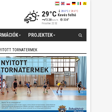
29°C
28.6°C
/
28.6°C
Kevés felhő
3.38
334°
km/h
Frissítve: 22:52
Keresés
ORMÁCIÓK
PROJEKTEK
YITOTT TORNATERMEK