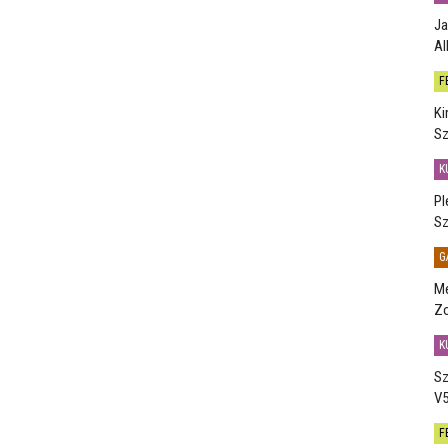
Ja
Al
F
Ki
Sz
K
Pl
Sz
G
Me
Zo
K
Sz
V5
F