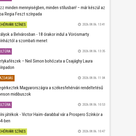
zz minden mennyiségben, minden stílusban! – már készül az
ba Regia Feszt színpada
EHÉRVÁRI SZÍNES
2026.08.06. 13:41
rályok a Belvárosban - 18 órakor indul a Vörösmarty
ínháztól a szombati menet
ULTÚRA
2026.08.06. 13:35
etykafészek – Neil Simon bohózata a Csajághy Laura
ínpadon
AZDASÁG
2026.08.06. 11:04
gérkeztek Magyarországra a székesfehérvári rendeltetésű
nson midibuszok
ULTÚRA
2026.08.06. 10:53
íni játékok - Victor Haïm-darabbal vár a Prospero Színkör a
4-ben
EHÉRVÁRI SZÍNES
2026.08.06. 10:47