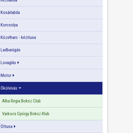
Kézilabda
Kosárlabda
Korcsolya
Közelharc - kézitusa
Ladbarúgás
Lovaglás
Motor
Ökölvívás
Alba Regia Boksz Club
Varkocs György Boksz Klub
Öttusa