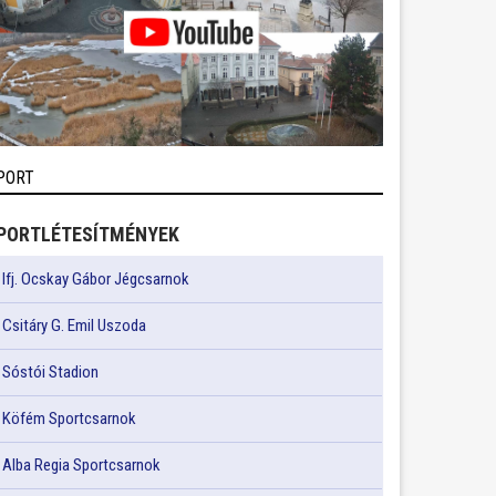
PORT
PORTLÉTESÍTMÉNYEK
Ifj. Ocskay Gábor Jégcsarnok
Csitáry G. Emil Uszoda
Sóstói Stadion
Köfém Sportcsarnok
Alba Regia Sportcsarnok