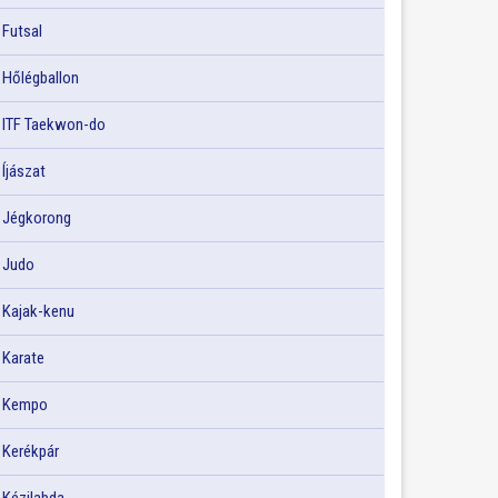
Futsal
Hőlégballon
ITF Taekwon-do
Íjászat
Jégkorong
Judo
Kajak-kenu
Karate
Kempo
Kerékpár