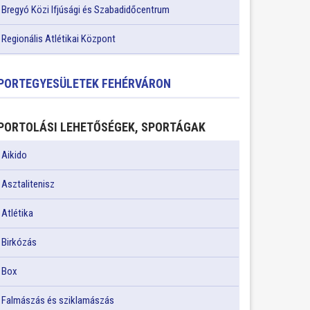
Bregyó Közi Ifjúsági és Szabadidőcentrum
Regionális Atlétikai Központ
PORTEGYESÜLETEK FEHÉRVÁRON
PORTOLÁSI LEHETŐSÉGEK, SPORTÁGAK
Aikido
Asztalitenisz
Atlétika
Birkózás
Box
Falmászás és sziklamászás