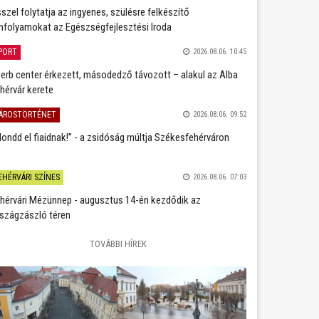
szel folytatja az ingyenes, szülésre felkészítő
nfolyamokat az Egészségfejlesztési Iroda
PORT
2026.08.06. 10:45
erb center érkezett, másodedző távozott – alakul az Alba
hérvár kerete
ÁROSTÖRTÉNET
2026.08.06. 09:52
ondd el fiaidnak!” - a zsidóság múltja Székesfehérváron
EHÉRVÁRI SZÍNES
2026.08.06. 07:03
hérvári Mézünnep - augusztus 14-én kezdődik az
szágzászló téren
TOVÁBBI HÍREK