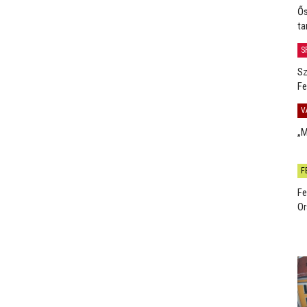
Ős
ta
S
Sz
Fe
V
„M
F
Fe
Or