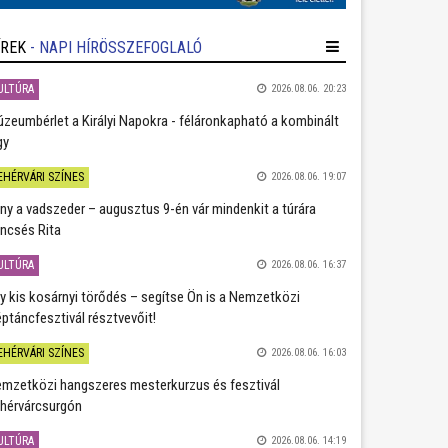
ÍREK
- NAPI HÍRÖSSZEFOGLALÓ
ULTÚRA
2026.08.06. 20:23
zeumbérlet a Királyi Napokra - féláronkapható a kombinált
gy
EHÉRVÁRI SZÍNES
2026.08.06. 19:07
ány a vadszeder – augusztus 9-én vár mindenkit a túrára
ncsés Rita
ULTÚRA
2026.08.06. 16:37
y kis kosárnyi törődés – segítse Ön is a Nemzetközi
ptáncfesztivál résztvevőit!
EHÉRVÁRI SZÍNES
2026.08.06. 16:03
mzetközi hangszeres mesterkurzus és fesztivál
hérvárcsurgón
ULTÚRA
2026.08.06. 14:19