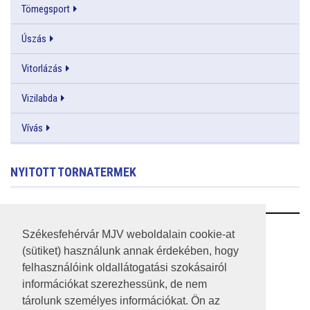
Tömegsport
Úszás
Vitorlázás
Vizilabda
Vívás
NYITOTT TORNATERMEK
RSS
Székesfehérvár MJV weboldalain cookie-at
(sütiket) használunk annak érdekében, hogy
A HONLAP 2017.03.31-I ÁLLAPOTA
felhasználóink oldallátogatási szokásairól
információkat szerezhessünk, de nem
JOGI NYILATKOZAT
tárolunk személyes információkat. Ön az