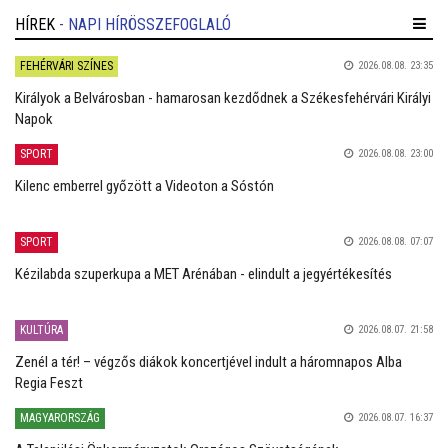
HÍREK
- NAPI HÍRÖSSZEFOGLALÓ
FEHÉRVÁRI SZÍNES
2026.08.08. 23:35
Királyok a Belvárosban - hamarosan kezdődnek a Székesfehérvári Királyi
Napok
SPORT
2026.08.08. 23:00
Kilenc emberrel győzött a Videoton a Sóstón
SPORT
2026.08.08. 07:07
Kézilabda szuperkupa a MET Arénában - elindult a jegyértékesítés
KULTÚRA
2026.08.07. 21:58
Zenél a tér! – végzős diákok koncertjével indult a háromnapos Alba
Regia Feszt
MAGYARORSZÁG
2026.08.07. 16:37