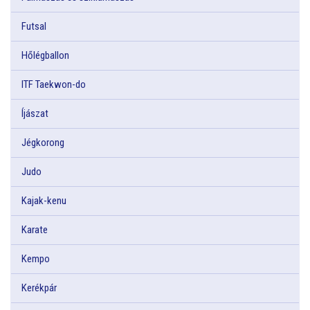
Futsal
Hőlégballon
ITF Taekwon-do
Íjászat
Jégkorong
Judo
Kajak-kenu
Karate
Kempo
Kerékpár