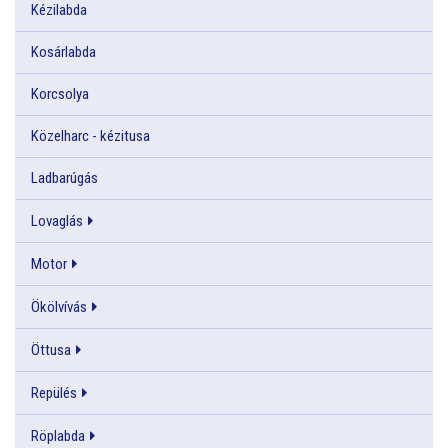
Kézilabda
Kosárlabda
Korcsolya
Közelharc - kézitusa
Ladbarúgás
Lovaglás
Motor
Ökölvívás
Öttusa
Repülés
Röplabda