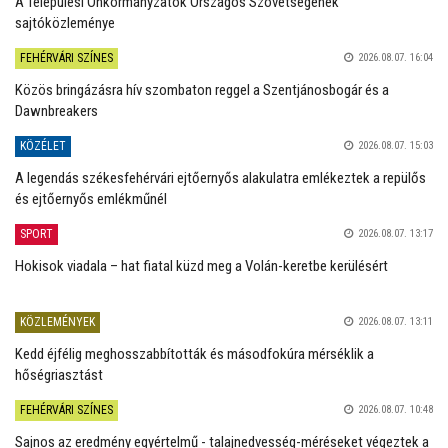
A Települési Önkormányzatok Országos Szövetségének
sajtóközleménye
FEHÉRVÁRI SZÍNES
2026.08.07. 16:04
Közös bringázásra hív szombaton reggel a Szentjánosbogár és a
Dawnbreakers
KÖZÉLET
2026.08.07. 15:03
A legendás székesfehérvári ejtőernyős alakulatra emlékeztek a repülős
és ejtőernyős emlékműnél
SPORT
2026.08.07. 13:17
Hokisok viadala – hat fiatal küzd meg a Volán-keretbe kerülésért
KÖZLEMÉNYEK
2026.08.07. 13:11
Kedd éjfélig meghosszabbították és másodfokúra mérséklik a
hőségriasztást
FEHÉRVÁRI SZÍNES
2026.08.07. 10:48
Sajnos az eredmény egyértelmű - talajnedvesség-méréseket végeztek a