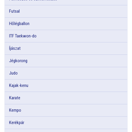
Futsal
Hőlégballon
ITF Taekwon-do
Íjászat
Jégkorong
Judo
Kajak-kenu
Karate
Kempo
Kerékpár