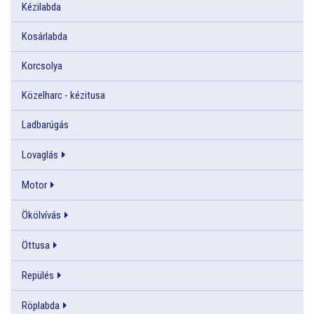
Kézilabda
Kosárlabda
Korcsolya
Közelharc - kézitusa
Ladbarúgás
Lovaglás
Motor
Ökölvívás
Öttusa
Repülés
Röplabda