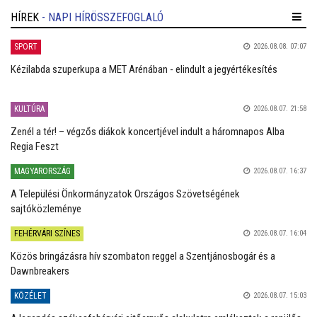
HÍREK
- NAPI HÍRÖSSZEFOGLALÓ
SPORT
2026.08.08. 07:07
Kézilabda szuperkupa a MET Arénában - elindult a jegyértékesítés
KULTÚRA
2026.08.07. 21:58
Zenél a tér! – végzős diákok koncertjével indult a háromnapos Alba
Regia Feszt
MAGYARORSZÁG
2026.08.07. 16:37
A Települési Önkormányzatok Országos Szövetségének
sajtóközleménye
FEHÉRVÁRI SZÍNES
2026.08.07. 16:04
Közös bringázásra hív szombaton reggel a Szentjánosbogár és a
Dawnbreakers
KÖZÉLET
2026.08.07. 15:03