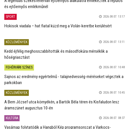
A legendás székesfehérvári ejtőernyős alakulatra emlékeztek a repülős
és ejtőernyős emlékműnél
SPORT
2026.08.07. 13:17
Hokisok viadala – hat fiatal küzd meg a Volán-keretbe kerülésért
KÖZLEMÉNYEK
2026.08.07. 13:11
Kedd éjfélig meghosszabbították és másodfokúra mérséklik a
hőségriasztást
FEHÉRVÁRI SZÍNES
2026.08.07. 10:48
Sajnos az eredmény egyértelmű - talajnedvesség-méréseket végeztek a
parkokban
KÖZLEMÉNYEK
2026.08.07. 10:45
A Bem József utca környékén, a Bartók Béla téren és Kisfaludon lesz
áramszünet augusztus 10-én
KULTÚRA
2026.08.07. 08:37
Vasárnap folytatódik a Hangból Kép programsorozat a Varkocs-