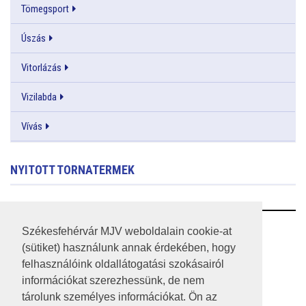
Tömegsport
Úszás
Vitorlázás
Vizilabda
Vívás
NYITOTT TORNATERMEK
RSS
Székesfehérvár MJV weboldalain cookie-at
(sütiket) használunk annak érdekében, hogy
A HONLAP 2017.03.31-I ÁLLAPOTA
felhasználóink oldallátogatási szokásairól
információkat szerezhessünk, de nem
JOGI NYILATKOZAT
tárolunk személyes információkat. Ön az