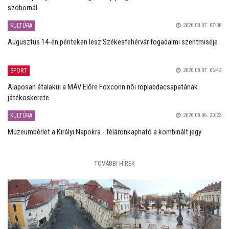
szobornál
KULTÚRA
2026.08.07. 07:08
Augusztus 14-én pénteken lesz Székesfehérvár fogadalmi szentmiséje
SPORT
2026.08.07. 06:42
Alaposan átalakul a MÁV Előre Foxconn női röplabdacsapatának
játékoskerete
KULTÚRA
2026.08.06. 20:23
Múzeumbérlet a Királyi Napokra - féláronkapható a kombinált jegy
TOVÁBBI HÍREK