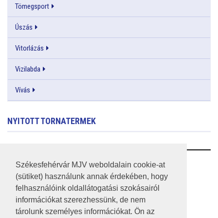
Tömegsport
Úszás
Vitorlázás
Vizilabda
Vívás
NYITOTT TORNATERMEK
RSS
Székesfehérvár MJV weboldalain cookie-at
(sütiket) használunk annak érdekében, hogy
A HONLAP 2017.03.31-I ÁLLAPOTA
felhasználóink oldallátogatási szokásairól
információkat szerezhessünk, de nem
JOGI NYILATKOZAT
tárolunk személyes információkat. Ön az