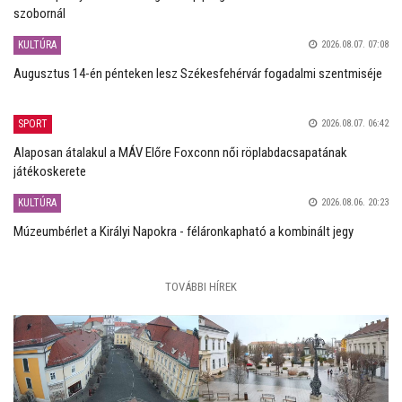
szobornál
KULTÚRA
2026.08.07. 07:08
Augusztus 14-én pénteken lesz Székesfehérvár fogadalmi szentmiséje
SPORT
2026.08.07. 06:42
Alaposan átalakul a MÁV Előre Foxconn női röplabdacsapatának
játékoskerete
KULTÚRA
2026.08.06. 20:23
Múzeumbérlet a Királyi Napokra - féláronkapható a kombinált jegy
TOVÁBBI HÍREK