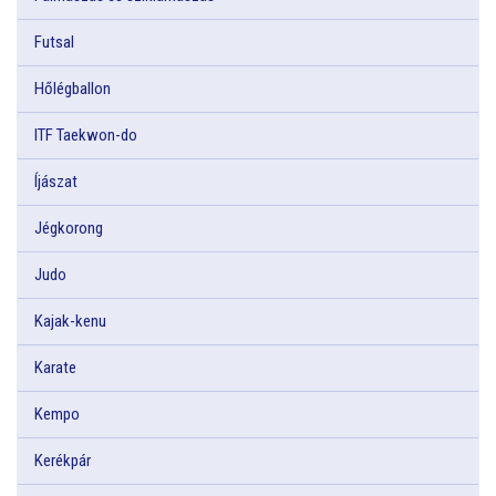
Futsal
Hőlégballon
ITF Taekwon-do
Íjászat
Jégkorong
Judo
Kajak-kenu
Karate
Kempo
Kerékpár