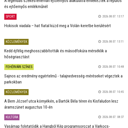
A legendás székesfehérvári ejtőernyős alakulatra emlékeztek a repülős
és ejtőernyős emlékműnél
SPORT
2026.08.07. 13:17
Hokisok viadala – hat fiatal küzd meg a Volán-keretbe kerülésért
KÖZLEMÉNYEK
2026.08.07. 13:11
Kedd éjfélig meghosszabbították és másodfokúra mérséklik a
hőségriasztást
FEHÉRVÁRI SZÍNES
2026.08.07. 10:48
Sajnos az eredmény egyértelmű - talajnedvesség-méréseket végeztek a
parkokban
KÖZLEMÉNYEK
2026.08.07. 10:45
A Bem József utca környékén, a Bartók Béla téren és Kisfaludon lesz
áramszünet augusztus 10-én
KULTÚRA
2026.08.07. 08:37
Vasárnap folytatódik a Hangból Kép programsorozat a Varkocs-