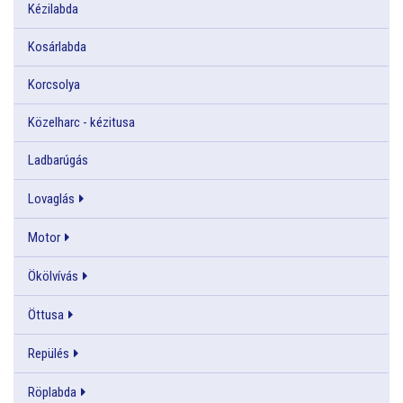
Kézilabda
Kosárlabda
Korcsolya
Közelharc - kézitusa
Ladbarúgás
Lovaglás
Motor
Ökölvívás
Öttusa
Repülés
Röplabda