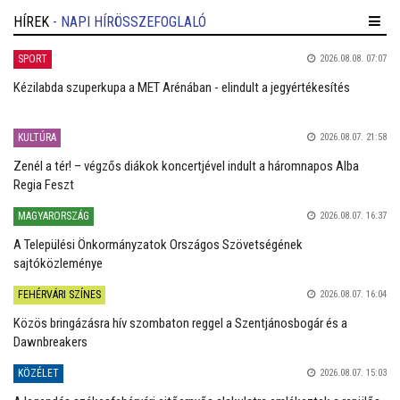
HÍREK
- NAPI HÍRÖSSZEFOGLALÓ
SPORT
2026.08.08. 07:07
Kézilabda szuperkupa a MET Arénában - elindult a jegyértékesítés
KULTÚRA
2026.08.07. 21:58
Zenél a tér! – végzős diákok koncertjével indult a háromnapos Alba
Regia Feszt
MAGYARORSZÁG
2026.08.07. 16:37
A Települési Önkormányzatok Országos Szövetségének
sajtóközleménye
FEHÉRVÁRI SZÍNES
2026.08.07. 16:04
Közös bringázásra hív szombaton reggel a Szentjánosbogár és a
Dawnbreakers
KÖZÉLET
2026.08.07. 15:03